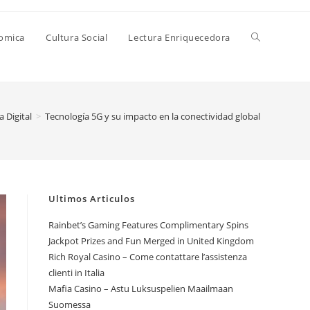
Alternar
nomica
Cultura Social
Lectura Enriquecedora
búsqueda
a Digital
>
Tecnología 5G y su impacto en la conectividad global
de
la
Ultimos Articulos
Rainbet’s Gaming Features Complimentary Spins
Jackpot Prizes and Fun Merged in United Kingdom
web
Rich Royal Casino – Come contattare l’assistenza
clienti in Italia
Mafia Casino – Astu Luksuspelien Maailmaan
Suomessa