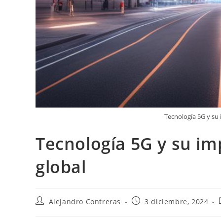
Tecnología 5G y su 
Tecnología 5G y su im
global
Autor
Entrada
Alejandro Contreras
3 diciembre, 2024
de
publicada:
la