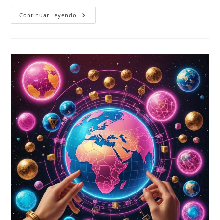
El
Continuar Leyendo
Papel
Cambiante
De
Plataformas
Streaming
En
La
Cultura
Global