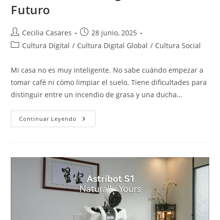
Futuro
Autor
Entrada
Cecilia Casares
28 junio, 2025
de
publicada:
Categoría
Cultura Digital
/
Cultura Digital Global
/
Cultura Social
la
de
entrada:
la
Mi casa no es muy inteligente. No sabe cuándo empezar a
entrada:
tomar café ni cómo limpiar el suelo. Tiene dificultades para
distinguir entre un incendio de grasa y una ducha…
Smart
Continuar Leyendo
Homes:
Hogares
Del
Futuro