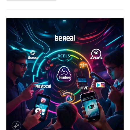
El
Arte
Y
Empoderando
A
Los
Creadores