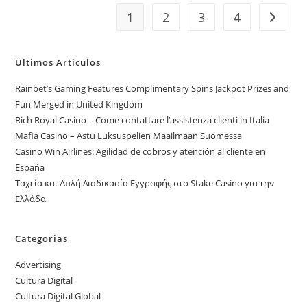
Las
Redes
1
2
3
4
Ir a la p
Sociales
Ultimos Articulos
Rainbet’s Gaming Features Complimentary Spins Jackpot Prizes and
Fun Merged in United Kingdom
Rich Royal Casino – Come contattare l’assistenza clienti in Italia
Mafia Casino – Astu Luksuspelien Maailmaan Suomessa
Casino Win Airlines: Agilidad de cobros y atención al cliente en
España
Ταχεία και Απλή Διαδικασία Εγγραφής στο Stake Casino για την
Ελλάδα
Categorias
Advertising
Cultura Digital
Cultura Digital Global