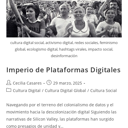
cultura digital social, activismo digital, redes sociales, feminismo
global, ecologismo digital, hashtags virales, impacto social,
desinformación
Imperio de Plataformas Digitales
Autor
Entrada
Cecilia Casares
29 marzo, 2025
de
publicada:
Categoría
Cultura Digital
/
Cultura Digital Global
/
Cultura Social
la
de
entrada:
la
Navegando por el terreno del colonialismo de datos y el
entrada:
movimiento hacia la descolonización digital Siguiendo las
narrativas de Silicon Valley, las plataformas han surgido
como presagios de unidad y…