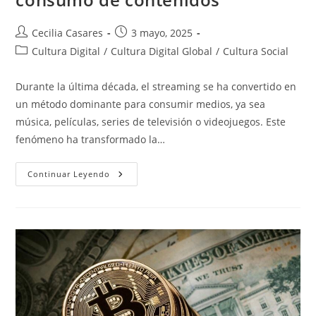
Autor
Entrada
Cecilia Casares
3 mayo, 2025
de
publicada:
Categoría
Cultura Digital
/
Cultura Digital Global
/
Cultura Social
la
de
entrada:
la
Durante la última década, el streaming se ha convertido en
entrada:
un método dominante para consumir medios, ya sea
música, películas, series de televisión o videojuegos. Este
fenómeno ha transformado la…
Streaming:
Continuar Leyendo
Una
Revolución
En
El
Consumo
De
Contenidos