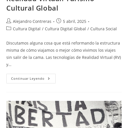
Cultural Global
Autor
Entrada
Alejandro Contreras
5 abril, 2025
de
publicada:
Categoría
Cultura Digital
/
Cultura Digital Global
/
Cultura Social
la
de
entrada:
la
Discutamos alguna cosa que está reformando la estructura
entrada:
misma de cómo viajamos o mejor cómo vivimos los viajes
sin salir de la cama. Las tecnologías de Realidad Virtual (RV)
y…
Realidad
Continuar Leyendo
Virtual:
Turismo
Cultural
Global