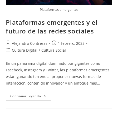
Plataformas emergentes
Plataformas emergentes y el
futuro de las redes sociales
Autor
Entrada
Alejandro Contreras
1 febrero, 2025
de
publicada:
Categoría
Cultura Digital
/
Cultura Social
la
de
entrada:
la
En un panorama digital dominado por gigantes como
entrada:
Facebook, Instagram y Twitter, las plataformas emergentes
están ganando terreno al proponer nuevas formas de
interacción, contenido innovador y un enfoque más…
Plataformas
Continuar Leyendo
Emergentes
Y
El
Futuro
De