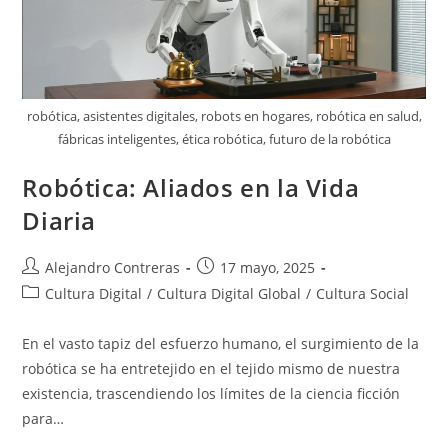
robótica, asistentes digitales, robots en hogares, robótica en salud,
fábricas inteligentes, ética robótica, futuro de la robótica
Robótica: Aliados en la Vida
Diaria
Autor
Entrada
Alejandro Contreras
17 mayo, 2025
de
publicada:
Categoría
Cultura Digital
/
Cultura Digital Global
/
Cultura Social
la
de
entrada:
la
En el vasto tapiz del esfuerzo humano, el surgimiento de la
entrada:
robótica se ha entretejido en el tejido mismo de nuestra
existencia, trascendiendo los límites de la ciencia ficción
para…