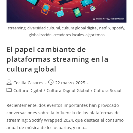
streaming, diversidad cultural, cultura global digital, netflix, spotify,
globalización, creadores locales, algoritmos
El papel cambiante de
plataformas streaming en la
cultura global
Autor
Entrada
Cecilia Casares
22 marzo, 2025
de
publicada:
Categoría
Cultura Digital
/
Cultura Digital Global
/
Cultura Social
la
de
entrada:
la
Recientemente, dos eventos importantes han provocado
entrada:
conversaciones sobre la influencia de las plataformas de
streaming: Spotify Wrapped 2024, que destaca el consumo
anual de música de los usuarios, y una…