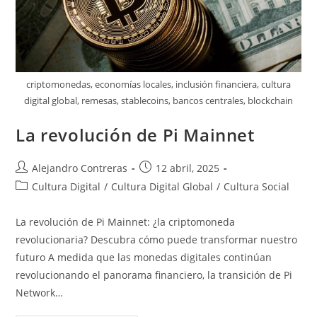
criptomonedas, economías locales, inclusión financiera, cultura
digital global, remesas, stablecoins, bancos centrales, blockchain
La revolución de Pi Mainnet
Autor
Entrada
Alejandro Contreras
12 abril, 2025
de
publicada:
Categoría
Cultura Digital
/
Cultura Digital Global
/
Cultura Social
la
de
entrada:
la
La revolución de Pi Mainnet: ¿la criptomoneda
entrada:
revolucionaria? Descubra cómo puede transformar nuestro
futuro A medida que las monedas digitales continúan
revolucionando el panorama financiero, la transición de Pi
Network…