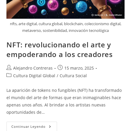
nfts, arte digital, cultura global, blockchain, coleccionismo digital,
metaverso, sostenibilidad, innovación tecnológica
NFT: revolucionando el arte y
empoderando a los creadores
Autor
Entrada
Alejandro Contreras
15 marzo, 2025
de
publicada:
Categoría
Cultura Digital Global
/
Cultura Social
la
de
entrada:
la
La aparición de tokens no fungibles (NFT) ha transformado
entrada:
el mundo del arte de formas que eran inimaginables hace
apenas unos años. Al brindar a los artistas nuevas
oportunidades de…
NFT:
Continuar Leyendo
Revolucionando