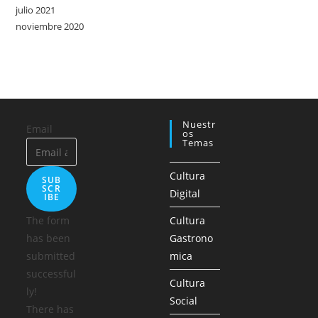
julio 2021
noviembre 2020
Nuestr
Email
Os
Temas
Cultura
SUB
SCR
Digital
IBE
The form
Cultura
has been
Gastrono
submitted
mica
successful
Cultura
ly!
Social
There has