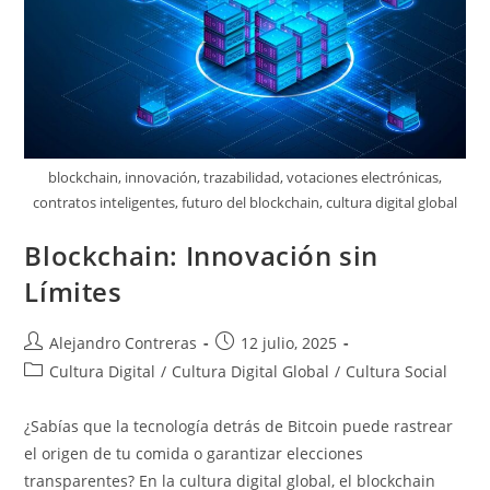
blockchain, innovación, trazabilidad, votaciones electrónicas,
contratos inteligentes, futuro del blockchain, cultura digital global
Blockchain: Innovación sin
Límites
Autor
Entrada
Alejandro Contreras
12 julio, 2025
de
publicada:
Categoría
Cultura Digital
/
Cultura Digital Global
/
Cultura Social
la
de
entrada:
la
¿Sabías que la tecnología detrás de Bitcoin puede rastrear
entrada:
el origen de tu comida o garantizar elecciones
transparentes? En la cultura digital global, el blockchain