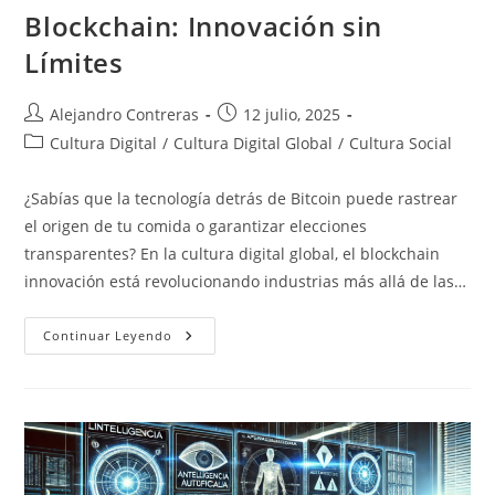
Blockchain: Innovación sin
Límites
Autor
Entrada
Alejandro Contreras
12 julio, 2025
de
publicada:
Categoría
Cultura Digital
/
Cultura Digital Global
/
Cultura Social
la
de
entrada:
la
¿Sabías que la tecnología detrás de Bitcoin puede rastrear
entrada:
el origen de tu comida o garantizar elecciones
transparentes? En la cultura digital global, el blockchain
innovación está revolucionando industrias más allá de las…
Blockchain:
Continuar Leyendo
Innovación
Sin
Límites