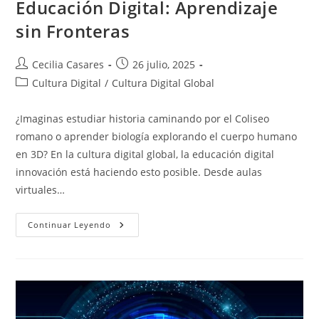
Educación Digital: Aprendizaje
sin Fronteras
Autor
Entrada
Cecilia Casares
26 julio, 2025
de
publicada:
Categoría
Cultura Digital
/
Cultura Digital Global
la
de
entrada:
la
¿Imaginas estudiar historia caminando por el Coliseo
entrada:
romano o aprender biología explorando el cuerpo humano
en 3D? En la cultura digital global, la educación digital
innovación está haciendo esto posible. Desde aulas
virtuales…
Educación
Continuar Leyendo
Digital:
Aprendizaje
Sin
Fronteras