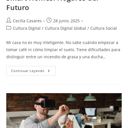
Futuro
Autor
Entrada
Cecilia Casares
28 junio, 2025
de
publicada:
Categoría
Cultura Digital
/
Cultura Digital Global
/
Cultura Social
la
de
entrada:
la
Mi casa no es muy inteligente. No sabe cuándo empezar a
entrada:
tomar café ni cómo limpiar el suelo. Tiene dificultades para
distinguir entre un incendio de grasa y una ducha…
Smart
Continuar Leyendo
Homes:
Hogares
Del
Futuro