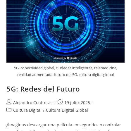
5G, conectividad global, ciudades inteligentes, telemedicina,
realidad aumentada, futuro del 5G, cultura digital global
5G: Redes del Futuro
Autor
Entrada
Alejandro Contreras
19 julio, 2025
de
publicada:
Categoría
Cultura Digital
/
Cultura Digital Global
la
de
entrada:
la
¿Imaginas descargar una película en segundos o controlar
entrada: