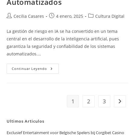
Automatizados
Autor
Entrada
Categoría
Cecilia Casares
4 enero, 2025
Cultura Digital
de
publicada:
de
la
la
La gestión de riesgo en IA se ha convertido en un tema
entrada:
entrada:
central en el desarrollo de la inteligencia artificial, pues
garantiza la seguridad y confiabilidad de los sistemas
automatizados.…
Gestión
Continuar Leyendo
De
Riesgo
En
IA:
Confianza
En
Sistemas
1
2
3
Ir a la p
Automatizados
Ultimos Articulos
Exclusief Entertainment voor Belgische Spelers bij Corgibet Casino