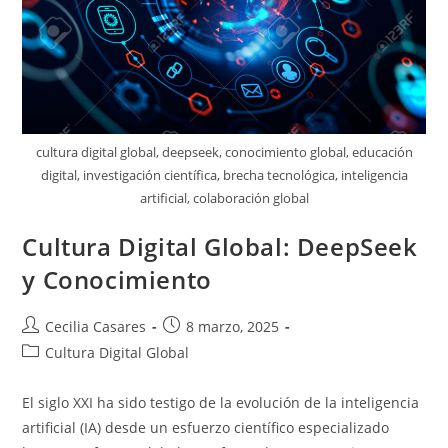
cultura digital global, deepseek, conocimiento global, educación
digital, investigación científica, brecha tecnológica, inteligencia
artificial, colaboración global
Cultura Digital Global: DeepSeek
y Conocimiento
Autor
Entrada
Cecilia Casares
8 marzo, 2025
de
publicada:
Categoría
Cultura Digital Global
la
de
entrada:
la
El siglo XXI ha sido testigo de la evolución de la inteligencia
entrada:
artificial (IA) desde un esfuerzo científico especializado