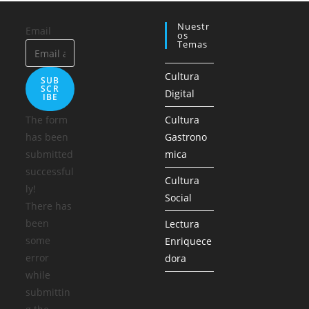
Nuestr
Email
Os
Temas
Cultura
SUB
SCR
Digital
IBE
The form
Cultura
has been
Gastrono
submitted
mica
successful
Cultura
ly!
Social
There has
been
Lectura
some
Enriquece
error
dora
while
submittin