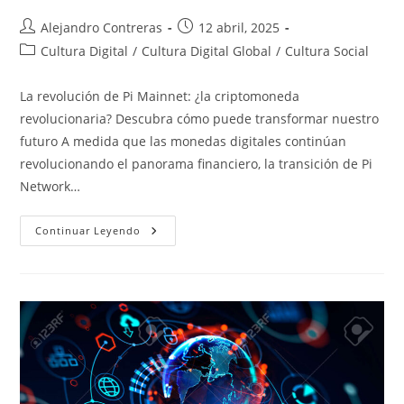
Autor
Entrada
Alejandro Contreras
12 abril, 2025
de
publicada:
Categoría
Cultura Digital
/
Cultura Digital Global
/
Cultura Social
la
de
entrada:
la
La revolución de Pi Mainnet: ¿la criptomoneda
entrada:
revolucionaria? Descubra cómo puede transformar nuestro
futuro A medida que las monedas digitales continúan
revolucionando el panorama financiero, la transición de Pi
Network…
La
Continuar Leyendo
Revolución
De
Pi
Mainnet