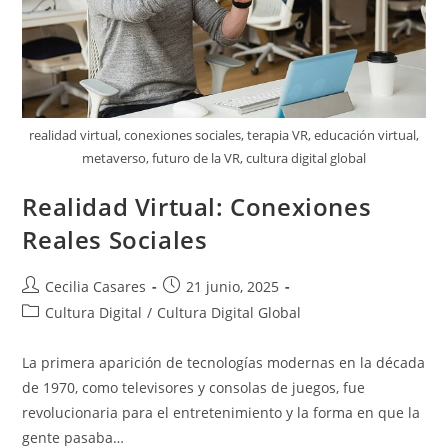
realidad virtual, conexiones sociales, terapia VR, educación virtual,
metaverso, futuro de la VR, cultura digital global
Realidad Virtual: Conexiones
Reales Sociales
Autor
Entrada
Cecilia Casares
21 junio, 2025
de
publicada:
Categoría
Cultura Digital
/
Cultura Digital Global
la
de
entrada:
la
La primera aparición de tecnologías modernas en la década
entrada:
de 1970, como televisores y consolas de juegos, fue
revolucionaria para el entretenimiento y la forma en que la
gente pasaba…