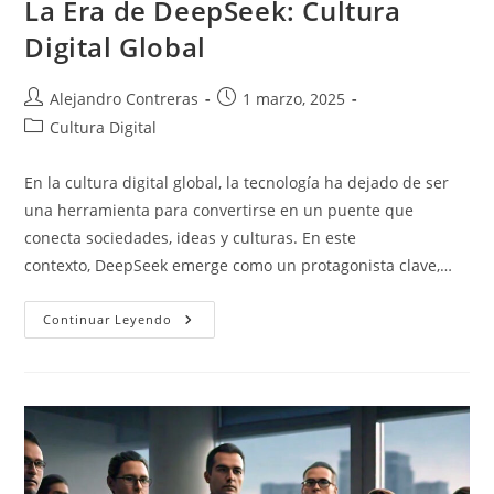
La Era de DeepSeek: Cultura
Digital Global
Autor
Entrada
Alejandro Contreras
1 marzo, 2025
de
publicada:
Categoría
Cultura Digital
la
de
entrada:
la
En la cultura digital global, la tecnología ha dejado de ser
entrada:
una herramienta para convertirse en un puente que
conecta sociedades, ideas y culturas. En este
contexto, DeepSeek emerge como un protagonista clave,…
La
Continuar Leyendo
Era
De
DeepSeek:
Cultura
Digital
Global