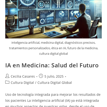
inteligencia artificial, medicina digital, diagnósticos precisos,
tratamientos personalizados, ética en IA, futuro de la medicina,
cultura digital global
IA en Medicina: Salud del Futuro
Autor
Entrada
Cecilia Casares
5 julio, 2025
de
publicada:
Categoría
Cultura Digital
/
Cultura Digital Global
la
de
entrada:
la
Uso de tecnología integrada para mejorar los resultados de
entrada:
los pacientes La inteligencia artificial (IA) ya está integrada
en muchos aspectos de nuestras vidas, desde el uso de