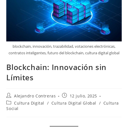
blockchain, innovación, trazabilidad, votaciones electrónicas,
contratos inteligentes, futuro del blockchain, cultura digital global
Blockchain: Innovación sin
Límites
Autor
Entrada
Alejandro Contreras
12 julio, 2025
de
publicada:
Categoría
Cultura Digital
/
Cultura Digital Global
/
Cultura
la
de
Social
entrada:
la
entrada: