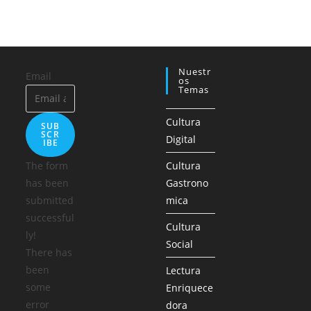
Nuestr
Email
Os
Temas
Cultura
SUB
SCR
Digital
IBE
The form
Cultura
has been
Gastrono
submitted
mica
successful
Cultura
ly!
Social
There has
been
Lectura
some
Enriquece
error
dora