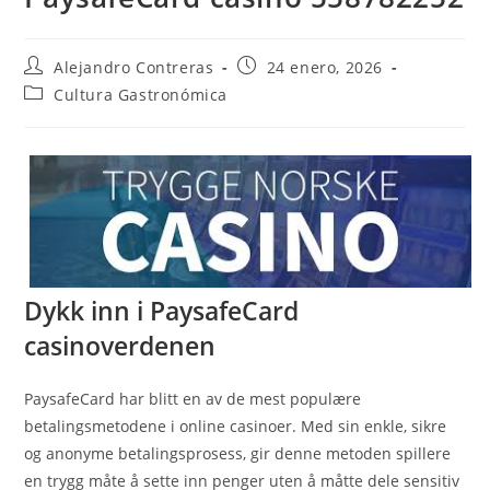
Autor
Entrada
Alejandro Contreras
24 enero, 2026
de
publicada:
Categoría
Cultura Gastronómica
la
de
entrada:
la
entrada:
Dykk inn i PaysafeCard
casinoverdenen
PaysafeCard har blitt en av de mest populære
betalingsmetodene i online casinoer. Med sin enkle, sikre
og anonyme betalingsprosess, gir denne metoden spillere
en trygg måte å sette inn penger uten å måtte dele sensitiv