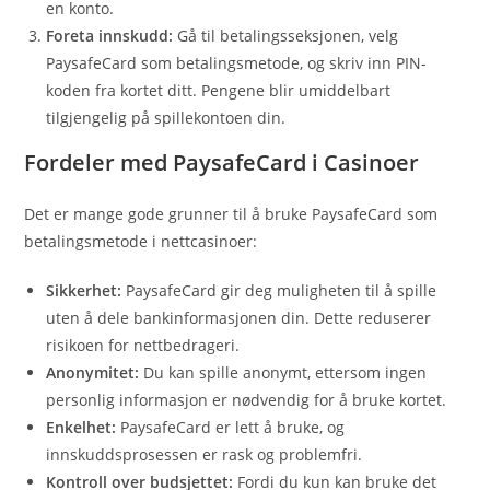
en konto.
Foreta innskudd:
Gå til betalingsseksjonen, velg
PaysafeCard som betalingsmetode, og skriv inn PIN-
koden fra kortet ditt. Pengene blir umiddelbart
tilgjengelig på spillekontoen din.
Fordeler med PaysafeCard i Casinoer
Det er mange gode grunner til å bruke PaysafeCard som
betalingsmetode i nettcasinoer:
Sikkerhet:
PaysafeCard gir deg muligheten til å spille
uten å dele bankinformasjonen din. Dette reduserer
risikoen for nettbedrageri.
Anonymitet:
Du kan spille anonymt, ettersom ingen
personlig informasjon er nødvendig for å bruke kortet.
Enkelhet:
PaysafeCard er lett å bruke, og
innskuddsprosessen er rask og problemfri.
Kontroll over budsjettet:
Fordi du kun kan bruke det