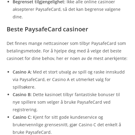
Begrenset tilgjengelighet:
Ikke alle online casinoer
aksepterer PaysafeCard, så det kan begrense valgene
dine.
Beste PaysafeCard casinoer
Det finnes mange nettcasinoer som tilbyr PaysafeCard som
betalingsmetode. For å hjelpe deg med å velge det beste
casinoet for dine behov, her er noen av de mest anerkjente:
Casino A:
Med et stort utvalg av spill og raske innskudd
via PaysafeCard, er Casino A et utmerket valg for
spillsøkere.
Casino B:
Dette kasinoet tilbyr fantastiske bonuser til
nye spillere som velger å bruke PaysafeCard ved
registrering.
Casino C:
Kjent for sitt gode kundeservice og
brukervennlige grensesnitt, gjør Casino C det enkelt å
bruke PaysafeCard.