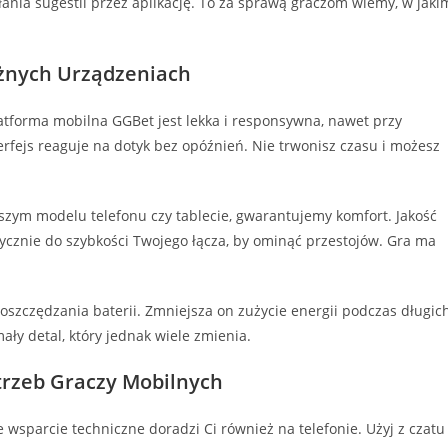
ania sugestii przez aplikację. To za sprawą graczom wiemy, w jaki
óżnych Urządzeniach
latforma mobilna GGBet jest lekka i responsywna, nawet przy
terfejs reaguje na dotyk bez opóźnień. Nie trwonisz czasu i możesz
szym modelu telefonu czy tablecie, gwarantujemy komfort. Jakość
cznie do szybkości Twojego łącza, by ominąć przestojów. Gra ma
oszczędzania baterii. Zmniejsza on zużycie energii podczas długic
mały detal, który jednak wiele zmienia.
trzeb Graczy Mobilnych
 wsparcie techniczne doradzi Ci również na telefonie. Użyj z czatu