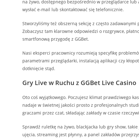
na żywo, dostępnego bezpośrednio w przeglądarce lub a
wysłać e-mail lub skontaktować się telefonicznie.
Stworzyliśmy też obszerną sekcję z często zadawanymi 
Zobaczysz tam klarowne odpowiedzi o rozgrywce, płatno
smartfonową przygodę z GGBet.
Nasi eksperci pracownicy rozumieją specyfikę problemó
parametrami przeglądarki, instalacją aplikacji czy kłop
dotknięcie stąd.
Gry Live w Ruchu z GGBet Live Casino
Oto coś wyjątkowego. Poczujesz klimat prawdziwego kasy
nadaje w świetnej jakości prosto z profesjonalnych st
graczami przez czat, składając zakłady w czasie rzeczyw
Sprawdź ruletkę na żywo, blackjacka lub gry show, taki
ujęcia, streaming jest płynny, a panel zakładów przejrzy