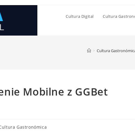
Cultura Digital
Cultura Gastro
>
Cultura Gastronómic
enie Mobilne z GGBet
goría
Cultura Gastronómica