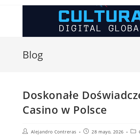
Ir
al
contenido
Blog
Doskonałe Doświadcz
Casino w Polsce
Autor
Entrada
Cate
Alejandro Contreras
28 mayo, 2026
de
publicada:
de