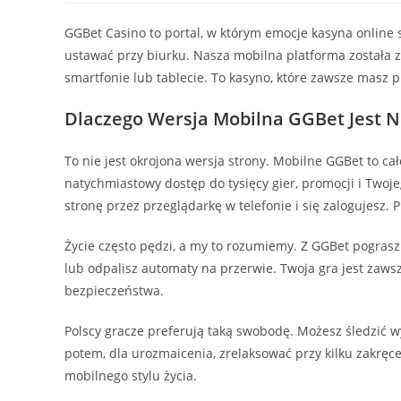
la
la
entrada:
entr
GGBet Casino to portal, w którym emocje kasyna online 
ustawać przy biurku. Nasza mobilna platforma została 
smartfonie lub tablecie. To kasyno, które zawsze masz p
Dlaczego Wersja Mobilna GGBet Jest N
To nie jest okrojona wersja strony. Mobilne GGBet to c
natychmiastowy dostęp do tysięcy gier, promocji i Twoje
stronę przez przeglądarkę w telefonie i się zalogujesz. 
Życie często pędzi, a my to rozumiemy. Z GGBet pograsz
lub odpalisz automaty na przerwie. Twoja gra jest zawsz
bezpieczeństwa.
Polscy gracze preferują taką swobodę. Możesz śledzić w
potem, dla urozmaicenia, zrelaksować przy kilku zakręce
mobilnego stylu życia.