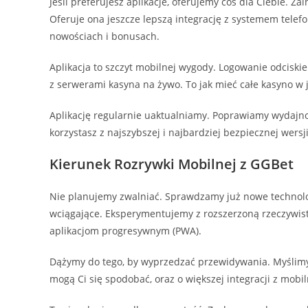
Jeśli preferujesz aplikacje, oferujemy coś dla Ciebie. Za
Oferuje ona jeszcze lepszą integrację z systemem tele
nowościach i bonusach.
Aplikacja to szczyt mobilnej wygody. Logowanie odciskiem
z serwerami kasyna na żywo. To jak mieć całe kasyno w j
Aplikację regularnie uaktualniamy. Poprawiamy wydajno
korzystasz z najszybszej i najbardziej bezpiecznej wers
Kierunek Rozrywki Mobilnej z GGBet
Nie planujemy zwalniać. Sprawdzamy już nowe technologi
wciągające. Eksperymentujemy z rozszerzoną rzeczywist
aplikacjom progresywnym (PWA).
Dążymy do tego, by wyprzedzać przewidywania. Myślimy
mogą Ci się spodobać, oraz o większej integracji z mobi