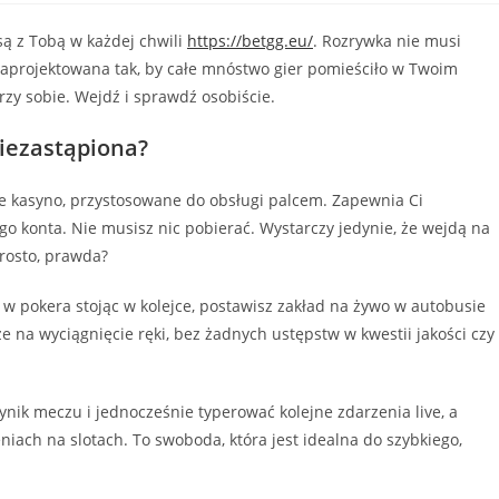
ada:
są z Tobą w każdej chwili
https://betgg.eu/
. Rozrywka nie musi
zaprojektowana tak, by całe mnóstwo gier pomieściło w Twoim
rzy sobie. Wejdź i sprawdź osobiście.
iezastąpiona?
ałe kasyno, przystosowane do obsługi palcem. Zapewnia Ci
go konta. Nie musisz nic pobierać. Wystarczy jedynie, że wejdą na
Prosto, prawda?
 w pokera stojąc w kolejce, postawisz zakład na żywo w autobusie
e na wyciągnięcie ręki, bez żadnych ustępstw w kwestii jakości czy
ynik meczu i jednocześnie typerować kolejne zdarzenia live, a
niach na slotach. To swoboda, która jest idealna do szybkiego,