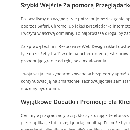
Szybki Wejście Za pomocą Przeglądark
Postawiliśmy na wygodę. Nie potrzebujemy ściągania ap
poprzez Safari, Chrome lub jakąś przeglądarkę interne
i wczyta właściwą odmianę. To najprostsza droga, by zac
Za sprawą techniki Responsive Web Design układ dostos
tyle duże, żeby trafić w nie paluchem, menu jest klarow
proponując granie od ręki, bez instalowania.
Twoja sesja jest synchronizowana w bezpieczny sposób
kontynuować ją na smartfonie, zachowując taki sam stan
możemy być dumni.
Wyjątkowe Dodatki i Promocje dla Kli
Cenimy wynagradzać graczy, którzy stosują z telefonów.
przez aplikację lub przeglądarkę mobilną. To może być 
nagrodami tylko dla użytkowników aplikacji. Trzeba zer