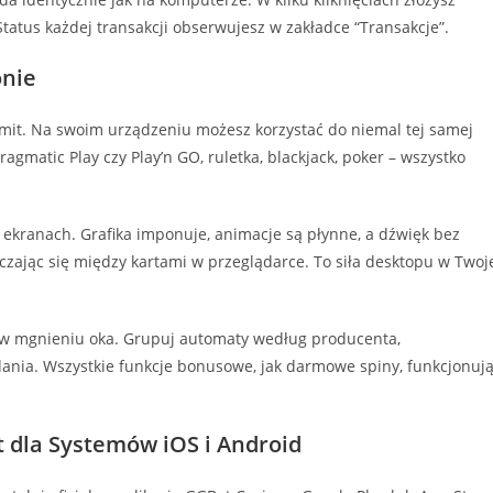
tatus każdej transakcji obserwujesz w zakładce “Transakcje”.
onie
o mit. Na swoim urządzeniu możesz korzystać do niemal tej samej
ragmatic Play czy Play’n GO, ruletka, blackjack, poker – wszystko
 ekranach. Grafika imponuje, animacje są płynne, a dźwięk bez
czając się między kartami w przeglądarce. To siła desktopu w Twoj
rę w mgnieniu oka. Grupuj automaty według producenta,
dania. Wszystkie funkcje bonusowe, jak darmowe spiny, funkcjonuj
 dla Systemów iOS i Android