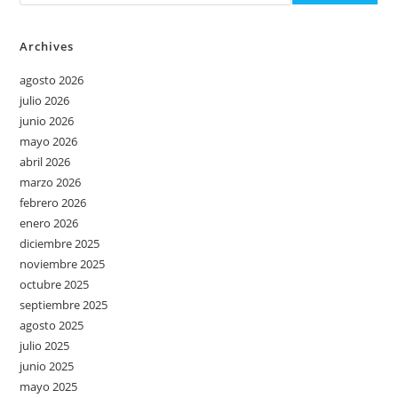
Archives
agosto 2026
julio 2026
junio 2026
mayo 2026
abril 2026
marzo 2026
febrero 2026
enero 2026
diciembre 2025
noviembre 2025
octubre 2025
septiembre 2025
agosto 2025
julio 2025
junio 2025
mayo 2025