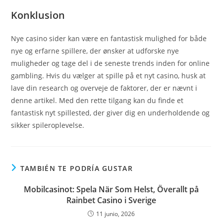
Konklusion
Nye casino sider kan være en fantastisk mulighed for både
nye og erfarne spillere, der ønsker at udforske nye
muligheder og tage del i de seneste trends inden for online
gambling. Hvis du vælger at spille på et nyt casino, husk at
lave din research og overveje de faktorer, der er nævnt i
denne artikel. Med den rette tilgang kan du finde et
fantastisk nyt spillested, der giver dig en underholdende og
sikker spileroplevelse.
TAMBIÉN TE PODRÍA GUSTAR
Mobilcasinot: Spela När Som Helst, Överallt på
Rainbet Casino i Sverige
11 junio, 2026