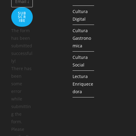
Cultura
SUB
SCR
Digital
IBE
The form
Cultura
has been
Gastrono
submitted
mica
successful
Cultura
ly!
Social
There has
been
Lectura
some
Enriquece
error
dora
while
submittin
g the
form.
Please