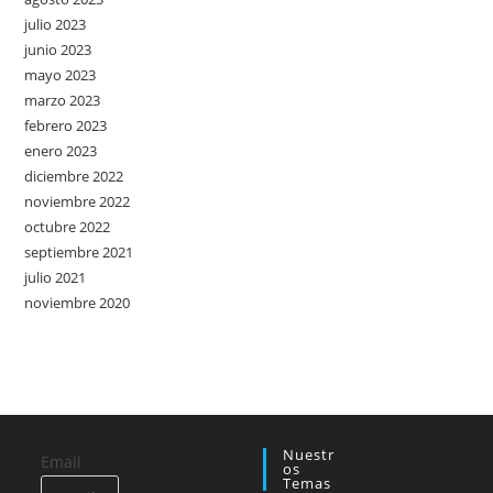
julio 2023
junio 2023
mayo 2023
marzo 2023
febrero 2023
enero 2023
diciembre 2022
noviembre 2022
octubre 2022
septiembre 2021
julio 2021
noviembre 2020
Nuestr
Email
Os
Temas