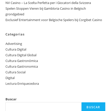
NV Casino – La Scelta Perfetta per i Giocatori della Svizzera
Spelen Stoppen Vieren bij Gambloria Casino in Belgisch
grondgebied
Exclusief Entertainment voor Belgische Spelers bij Corgibet Casino
Categorias
Advertising
Cultura Digital
Cultura Digital Global
Cultura Gastronómica
Cultura Gastronomica
Cultura Social
Digital
Lectura Enriquecedora
Buscar
BUSCAR