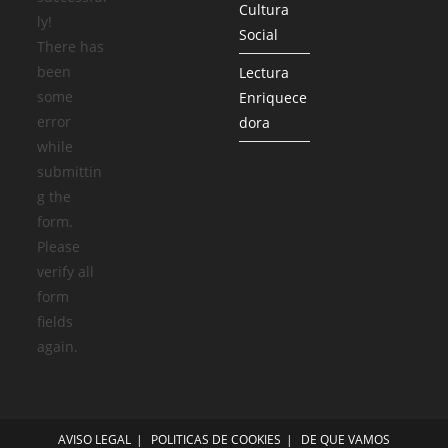
Cultura
ly!
Social
There has
been
Lectura
some
Enriquece
error
dora
while
submittin
g the
form.
Please
verify all
form
fields
again.
AVISO LEGAL
POLITICAS DE COOKIES
DE QUE VAMOS