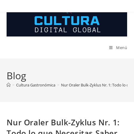
Ir
al
contenido
Menú
Blog
>
Cultura Gastronómica
>
Nur Oraler Bulk-Zyklus Nr. 1: Todo lo que
Nur Oraler Bulk-Zyklus Nr. 1:
Todo lo que Necesitas Saber