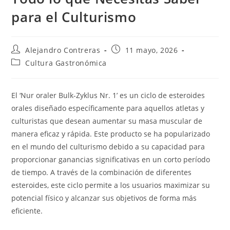
para el Culturismo
Autor
Entrada
Alejandro Contreras
11 mayo, 2026
de
publicada:
Categoría
Cultura Gastronómica
la
de
entrada:
la
entrada:
El ‘Nur oraler Bulk-Zyklus Nr. 1’ es un ciclo de esteroides
orales diseñado específicamente para aquellos atletas y
culturistas que desean aumentar su masa muscular de
manera eficaz y rápida. Este producto se ha popularizado
en el mundo del culturismo debido a su capacidad para
proporcionar ganancias significativas en un corto período
de tiempo. A través de la combinación de diferentes
esteroides, este ciclo permite a los usuarios maximizar su
potencial físico y alcanzar sus objetivos de forma más
eficiente.