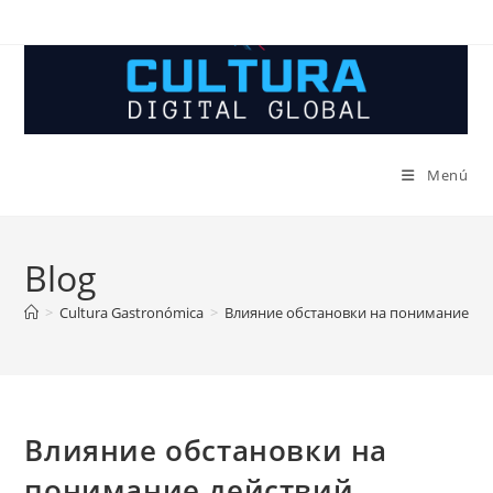
Ir
al
contenido
Menú
Blog
>
Cultura Gastronómica
>
Влияние обстановки на понимание де
Влияние обстановки на
понимание действий