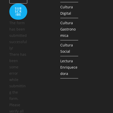
Cultura
SUB
SCR
Digital
IBE
The form
Cultura
has been
Gastrono
submitted
mica
successful
Cultura
ly!
Social
There has
been
Lectura
some
Enriquece
error
dora
while
submittin
g the
form.
Please
verify all