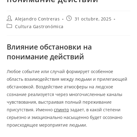
Autor
Entrada
Alejandro Contreras
31 octubre, 2025
de
publicada:
Categoría
Cultura Gastronómica
la
de
entrada:
la
entrada:
Влияние обстановки на
понимание действий
Любое событие или случай формирует особенное
область взаимодействия между людьми и прилегающей
обстановкой. Воздействие атмосферы на людское
сознание реализуется через многочисленные каналы
чувствования, выстраивая полный переживание
присутствия. Именно
спинто
задает, в какой степени
серьезно и эмоционально насыщенно будет осознано
происходящее мероприятие людьми.