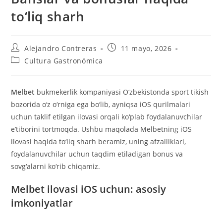
to‘liq sharh
Autor
Entrada
Alejandro Contreras
11 mayo, 2026
de
publicada:
Categoría
Cultura Gastronómica
la
de
entrada:
la
entrada:
Melbet
bukmekerlik kompaniyasi O‘zbekistonda sport tikish
bozorida o‘z o‘rniga ega bo‘lib, ayniqsa iOS qurilmalari
uchun taklif etilgan ilovasi orqali ko‘plab foydalanuvchilar
eʼtiborini tortmoqda. Ushbu maqolada Melbetning iOS
ilovasi haqida to‘liq sharh beramiz, uning afzalliklari,
foydalanuvchilar uchun taqdim etiladigan bonus va
sovg‘alarni ko‘rib chiqamiz.
Melbet ilovasi iOS uchun: asosiy
imkoniyatlar