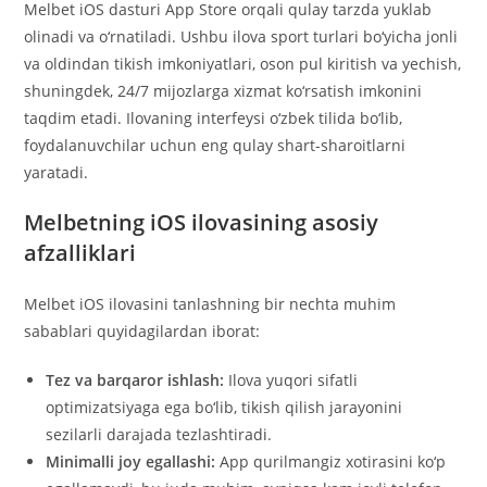
Melbet iOS dasturi App Store orqali qulay tarzda yuklab
olinadi va o‘rnatiladi. Ushbu ilova sport turlari bo‘yicha jonli
va oldindan tikish imkoniyatlari, oson pul kiritish va yechish,
shuningdek, 24/7 mijozlarga xizmat ko‘rsatish imkonini
taqdim etadi. Ilovaning interfeysi o‘zbek tilida bo‘lib,
foydalanuvchilar uchun eng qulay shart-sharoitlarni
yaratadi.
Melbetning iOS ilovasining asosiy
afzalliklari
Melbet iOS ilovasini tanlashning bir nechta muhim
sabablari quyidagilardan iborat:
Tez va barqaror ishlash:
Ilova yuqori sifatli
optimizatsiyaga ega bo‘lib, tikish qilish jarayonini
sezilarli darajada tezlashtiradi.
Minimalli joy egallashi:
App qurilmangiz xotirasini ko‘p