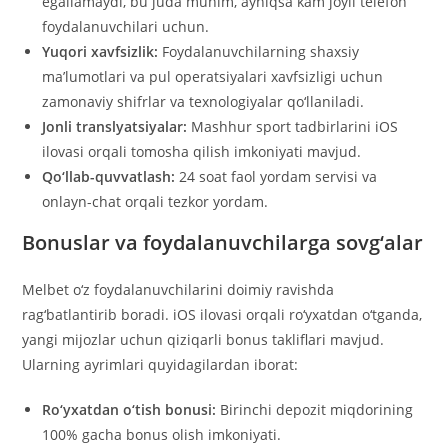
egallamaydi, bu juda muhim, ayniqsa kam joyli telefon
foydalanuvchilari uchun.
Yuqori xavfsizlik:
Foydalanuvchilarning shaxsiy
ma’lumotlari va pul operatsiyalari xavfsizligi uchun
zamonaviy shifrlar va texnologiyalar qo‘llaniladi.
Jonli translyatsiyalar:
Mashhur sport tadbirlarini iOS
ilovasi orqali tomosha qilish imkoniyati mavjud.
Qo‘llab-quvvatlash:
24 soat faol yordam servisi va
onlayn-chat orqali tezkor yordam.
Bonuslar va foydalanuvchilarga sovg‘alar
Melbet o‘z foydalanuvchilarini doimiy ravishda
rag‘batlantirib boradi. iOS ilovasi orqali ro‘yxatdan o‘tganda,
yangi mijozlar uchun qiziqarli bonus takliflari mavjud.
Ularning ayrimlari quyidagilardan iborat:
Ro‘yxatdan o‘tish bonusi:
Birinchi depozit miqdorining
100% gacha bonus olish imkoniyati.