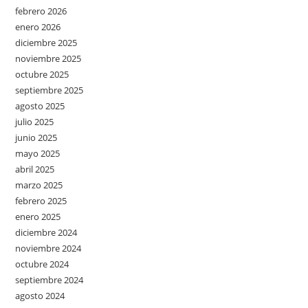
febrero 2026
enero 2026
diciembre 2025
noviembre 2025
octubre 2025
septiembre 2025
agosto 2025
julio 2025
junio 2025
mayo 2025
abril 2025
marzo 2025
febrero 2025
enero 2025
diciembre 2024
noviembre 2024
octubre 2024
septiembre 2024
agosto 2024