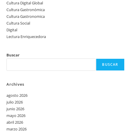
Cultura Digital Global
Cultura Gastronómica
Cultura Gastronomica
Cultura Social
Digital
Lectura Enriquecedora
Buscar
BUSCAR
Archives
agosto 2026
julio 2026
junio 2026
mayo 2026
abril 2026
marzo 2026