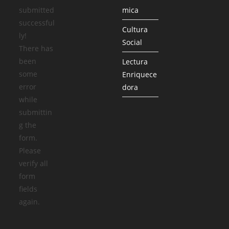
submitted
mica
successful
Cultura
ly!
Social
There has
been
Lectura
some
Enriquece
error
dora
while
submittin
g the
form.
Please
verify all
form
fields
again.