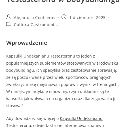
Autor
Entrada
Alejandro Contreras
1 diciembre, 2025
de
publicada:
Categoría
Cultura Gastronómica
la
de
entrada:
la
entrada:
Wprowadzenie
Kapsulki Undekanianu Testosteronu to jeden z
popularniejszych suplementów stosowanych w środowisku
bodybuildingu. Ich specyfika oraz zastosowanie sprawiają,
że są poszukiwane przez wielu sportowców pragnących
zwiększyć masę mięśniową i poprawić wyniki w treningach.
W niniejszym artykule omówimy, czym dokładnie są te
kapsułki, jak wpływają na organizm oraz dlaczego warto je
stosować.
Aby dowiedzieć się więcej o
Kapsulki Undekanianu
Testosteronu
, odwiedź stronę internetową znanego