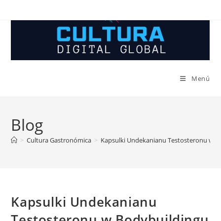
Ir
al
contenido
Menú
Blog
>
Cultura Gastronómica
>
Kapsulki Undekanianu Testosteronu w B
Kapsulki Undekanianu
Testosteronu w Bodybuildingu