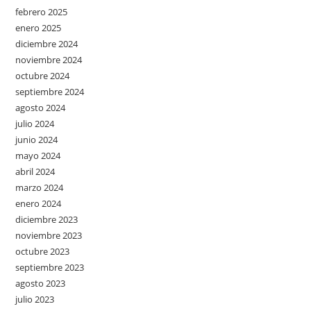
febrero 2025
enero 2025
diciembre 2024
noviembre 2024
octubre 2024
septiembre 2024
agosto 2024
julio 2024
junio 2024
mayo 2024
abril 2024
marzo 2024
enero 2024
diciembre 2023
noviembre 2023
octubre 2023
septiembre 2023
agosto 2023
julio 2023