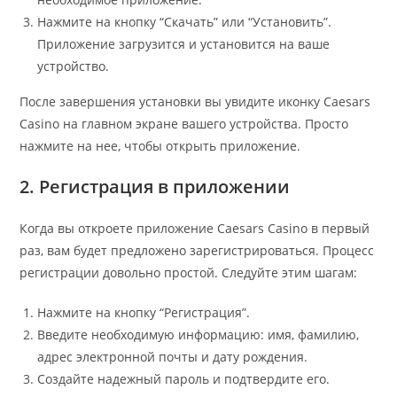
Нажмите на кнопку “Скачать” или “Установить”.
Приложение загрузится и установится на ваше
устройство.
После завершения установки вы увидите иконку Caesars
Casino на главном экране вашего устройства. Просто
нажмите на нее, чтобы открыть приложение.
2. Регистрация в приложении
Когда вы откроете приложение Caesars Casino в первый
раз, вам будет предложено зарегистрироваться. Процесс
регистрации довольно простой. Следуйте этим шагам:
Нажмите на кнопку “Регистрация”.
Введите необходимую информацию: имя, фамилию,
адрес электронной почты и дату рождения.
Создайте надежный пароль и подтвердите его.