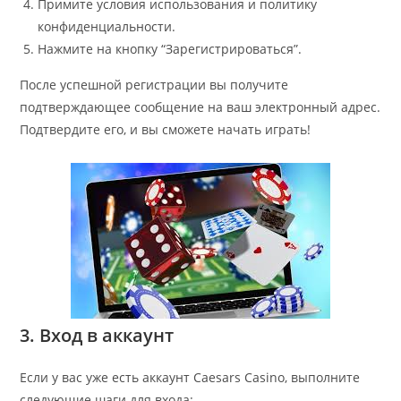
Примите условия использования и политику
конфиденциальности.
Нажмите на кнопку “Зарегистрироваться”.
После успешной регистрации вы получите
подтверждающее сообщение на ваш электронный адрес.
Подтвердите его, и вы сможете начать играть!
3. Вход в аккаунт
Если у вас уже есть аккаунт Caesars Casino, выполните
следующие шаги для входа: