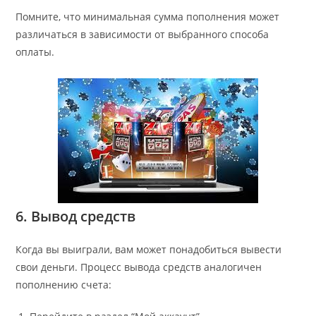
Помните, что минимальная сумма пополнения может
различаться в зависимости от выбранного способа
оплаты.
6. Вывод средств
Когда вы выиграли, вам может понадобиться вывести
свои деньги. Процесс вывода средств аналогичен
пополнению счета: