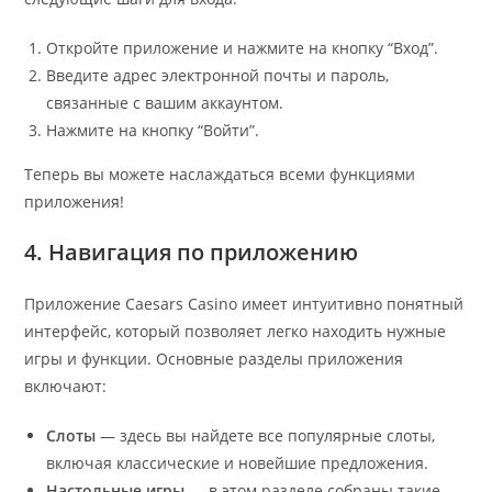
Откройте приложение и нажмите на кнопку “Вход”.
Введите адрес электронной почты и пароль,
связанные с вашим аккаунтом.
Нажмите на кнопку “Войти”.
Теперь вы можете наслаждаться всеми функциями
приложения!
4. Навигация по приложению
Приложение Caesars Casino имеет интуитивно понятный
интерфейс, который позволяет легко находить нужные
игры и функции. Основные разделы приложения
включают:
Слоты
— здесь вы найдете все популярные слоты,
включая классические и новейшие предложения.
Настольные игры
— в этом разделе собраны такие