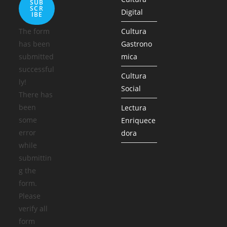
SUB
SCR
Digital
IBE
The form
Cultura
has been
Gastrono
submitted
mica
successful
Cultura
ly!
Social
There has
been
Lectura
some
Enriquece
error
dora
while
submittin
g the
form.
Please
verify all
form