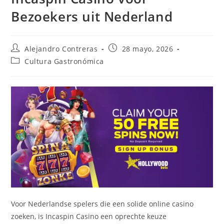
Bezoekers uit Nederland
Autor
Entrada
Alejandro Contreras
28 mayo, 2026
de
publicada:
Categoría
Cultura Gastronómica
la
de
entrada:
la
entrada:
Voor Nederlandse spelers die een solide online casino
zoeken, is Incaspin Casino een oprechte keuze