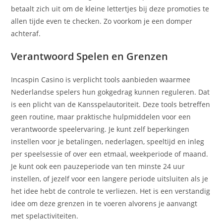
betaalt zich uit om de kleine lettertjes bij deze promoties te
allen tijde even te checken. Zo voorkom je een domper
achteraf.
Verantwoord Spelen en Grenzen
Incaspin Casino is verplicht tools aanbieden waarmee
Nederlandse spelers hun gokgedrag kunnen reguleren. Dat
is een plicht van de Kansspelautoriteit. Deze tools betreffen
geen routine, maar praktische hulpmiddelen voor een
verantwoorde speelervaring. Je kunt zelf beperkingen
instellen voor je betalingen, nederlagen, speeltijd en inleg
per speelsessie of over een etmaal, weekperiode of maand.
Je kunt ook een pauzeperiode van ten minste 24 uur
instellen, of jezelf voor een langere periode uitsluiten als je
het idee hebt de controle te verliezen. Het is een verstandig
idee om deze grenzen in te voeren alvorens je aanvangt
met spelactiviteiten.