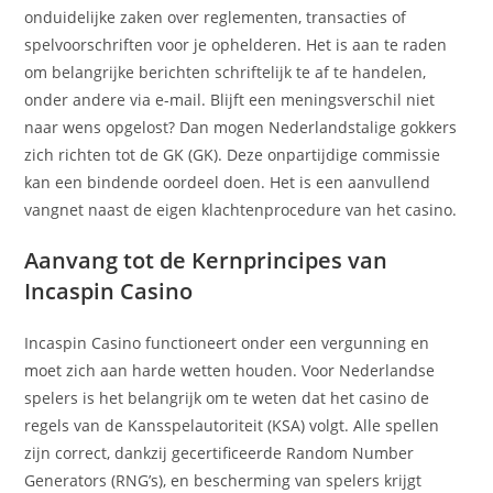
onduidelijke zaken over reglementen, transacties of
spelvoorschriften voor je ophelderen. Het is aan te raden
om belangrijke berichten schriftelijk te af te handelen,
onder andere via e-mail. Blijft een meningsverschil niet
naar wens opgelost? Dan mogen Nederlandstalige gokkers
zich richten tot de GK (GK). Deze onpartijdige commissie
kan een bindende oordeel doen. Het is een aanvullend
vangnet naast de eigen klachtenprocedure van het casino.
Aanvang tot de Kernprincipes van
Incaspin Casino
Incaspin Casino functioneert onder een vergunning en
moet zich aan harde wetten houden. Voor Nederlandse
spelers is het belangrijk om te weten dat het casino de
regels van de Kansspelautoriteit (KSA) volgt. Alle spellen
zijn correct, dankzij gecertificeerde Random Number
Generators (RNG’s), en bescherming van spelers krijgt