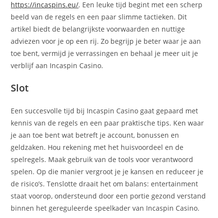
https://incaspins.eu/
. Een leuke tijd begint met een scherp
beeld van de regels en een paar slimme tactieken. Dit
artikel biedt de belangrijkste voorwaarden en nuttige
adviezen voor je op een rij. Zo begrijp je beter waar je aan
toe bent, vermijd je verrassingen en behaal je meer uit je
verblijf aan Incaspin Casino.
Slot
Een succesvolle tijd bij Incaspin Casino gaat gepaard met
kennis van de regels en een paar praktische tips. Ken waar
je aan toe bent wat betreft je account, bonussen en
geldzaken. Hou rekening met het huisvoordeel en de
spelregels. Maak gebruik van de tools voor verantwoord
spelen. Op die manier vergroot je je kansen en reduceer je
de risico’s. Tenslotte draait het om balans: entertainment
staat voorop, ondersteund door een portie gezond verstand
binnen het gereguleerde speelkader van Incaspin Casino.