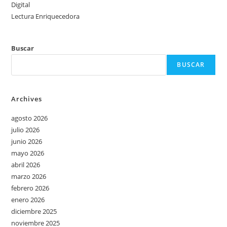
Digital
Lectura Enriquecedora
Buscar
BUSCAR
Archives
agosto 2026
julio 2026
junio 2026
mayo 2026
abril 2026
marzo 2026
febrero 2026
enero 2026
diciembre 2025
noviembre 2025