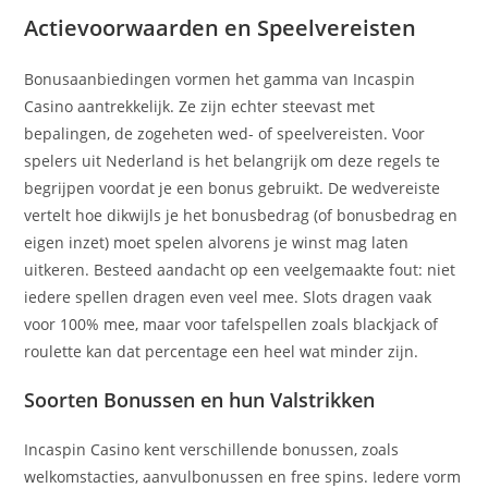
Actievoorwaarden en Speelvereisten
Bonusaanbiedingen vormen het gamma van Incaspin
Casino aantrekkelijk. Ze zijn echter steevast met
bepalingen, de zogeheten wed- of speelvereisten. Voor
spelers uit Nederland is het belangrijk om deze regels te
begrijpen voordat je een bonus gebruikt. De wedvereiste
vertelt hoe dikwijls je het bonusbedrag (of bonusbedrag en
eigen inzet) moet spelen alvorens je winst mag laten
uitkeren. Besteed aandacht op een veelgemaakte fout: niet
iedere spellen dragen even veel mee. Slots dragen vaak
voor 100% mee, maar voor tafelspellen zoals blackjack of
roulette kan dat percentage een heel wat minder zijn.
Soorten Bonussen en hun Valstrikken
Incaspin Casino kent verschillende bonussen, zoals
welkomstacties, aanvulbonussen en free spins. Iedere vorm