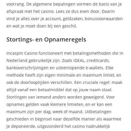
voorrang. De algemene bepalingen vormen de basis van je
afspraak met het casino. Lees ze dus even door. Daarin
vind je alles over je account, geldzaken, bonusvoorwaarden
en wat je moet doen bij een geschil.
Stortings- en Opnameregels
Incaspin Casino functioneert met betalingsmethoden die in
Nederland gebruikelijk zijn. Zoals iDEAL, creditcards,
bankoverschrijvingen en uiteenlopende e-wallets. Elke
methode heeft zijn eigen minimale en maximum limiet, en
ook de doorlooptijden verschillen. Een cruciale regel: maak
altijd vanaf een betaalmiddel dat op jouw naam staat.
Stortingen van iemand anders worden geweigerd. Voor
opnames gelden vaak kleinere limieten, en er kan een
maximum zijn per dag, week of maand. Uitbetalingen
geschieden in beginsel naar dezelfde manier als waarmee
je deponeerde, uitgezonderd het casino nadrukkelijk