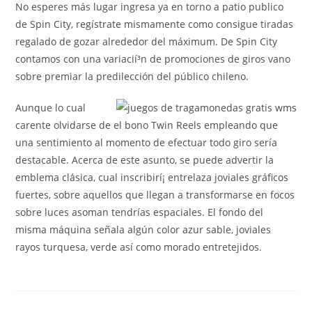
No esperes más lugar ingresa ya en torno a patio publico
de Spin City, regístrate mismamente­ como consigue tiradas
regalado de gozar alrededor del máximum. De Spin City
contamos con una variacií³n de promociones de giros vano
sobre premiar la predilección del público chileno.
Aunque lo cual
carente olvidarse de el bono Twin Reels empleando que
una sentimiento al momento de efectuar todo giro serí­a
destacable. Acerca de este asunto, se puede advertir la
emblema clásica, cual inscribirí¡ entrelaza joviales gráficos
fuertes, sobre aquellos que llegan a transformarse en focos
sobre luces asoman tendrí­as espaciales. El fondo del
misma máquina señala algún color azur sable, joviales
rayos turquesa, verde así­ como morado entretejidos.