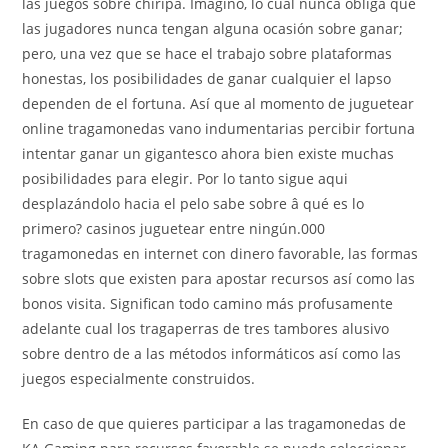
las juegos sobre chiripa. Imagino, lo cual nunca obliga que
las jugadores nunca tengan alguna ocasión sobre ganar;
pero, una vez que se hace el trabajo sobre plataformas
honestas, los posibilidades de ganar cualquier el lapso
dependen de el fortuna. Así que al momento de juguetear
online tragamonedas vano indumentarias percibir fortuna
intentar ganar un gigantesco ahora bien existe muchas
posibilidades para elegir. Por lo tanto sigue aqui
desplazándolo hacia el pelo sabe sobre â qué es lo
primero? casinos juguetear entre ningún.000
tragamonedas en internet con dinero favorable, las formas
sobre slots que existen para apostar recursos así­ como las
bonos visita. Significan todo camino más profusamente
adelante cual los tragaperras de tres tambores alusivo
sobre dentro de a las métodos informáticos así­ como las
juegos especialmente construidos.
En caso de que quieres participar a las tragamonedas de