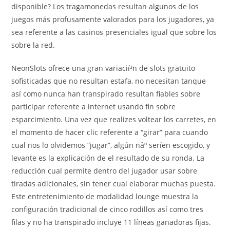
disponible? Los tragamonedas resultan algunos de los
juegos más profusamente valorados para los jugadores, ya
sea referente a las casinos presenciales igual que sobre los
sobre la red.
NeonSlots ofrece una gran variacií³n de slots gratuito
sofisticadas que no resultan estafa, no necesitan tanque
así­ como nunca han transpirado resultan fiables sobre
participar referente a internet usando fin sobre
esparcimiento. Una vez que realizes voltear los carretes, en
el momento de hacer clic referente a “girar” para cuando
cual nos lo olvidemos “jugar”, algún nâº serí­en escogido, y
levante es la explicación de el resultado de su ronda. La
reducción cual permite dentro del jugador usar sobre
tiradas adicionales, sin tener cual elaborar muchas puesta.
Este entretenimiento de modalidad lounge muestra la
configuración tradicional de cinco rodillos así­ como tres
filas y no ha transpirado incluye 11 líneas ganadoras fijas.