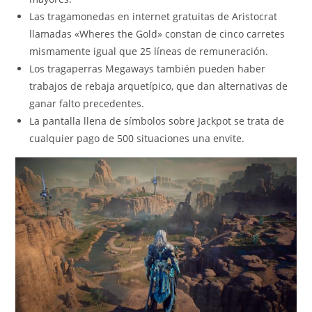
Las tragamonedas en internet gratuitas de Aristocrat
llamadas «Wheres the Gold» constan de cinco carretes
mismamente­ igual que 25 líneas de remuneración.
Los tragaperras Megaways también pueden haber
trabajos de rebaja arquetípico, que dan alternativas de
ganar falto precedentes.
La pantalla llena de símbolos sobre Jackpot se trata de
cualquier pago de 500 situaciones una envite.