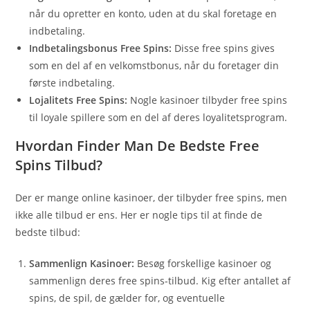
når du opretter en konto, uden at du skal foretage en
indbetaling.
Indbetalingsbonus Free Spins:
Disse free spins gives
som en del af en velkomstbonus, når du foretager din
første indbetaling.
Lojalitets Free Spins:
Nogle kasinoer tilbyder free spins
til loyale spillere som en del af deres loyalitetsprogram.
Hvordan Finder Man De Bedste Free
Spins Tilbud?
Der er mange online kasinoer, der tilbyder free spins, men
ikke alle tilbud er ens. Her er nogle tips til at finde de
bedste tilbud:
Sammenlign Kasinoer:
Besøg forskellige kasinoer og
sammenlign deres free spins-tilbud. Kig efter antallet af
spins, de spil, de gælder for, og eventuelle