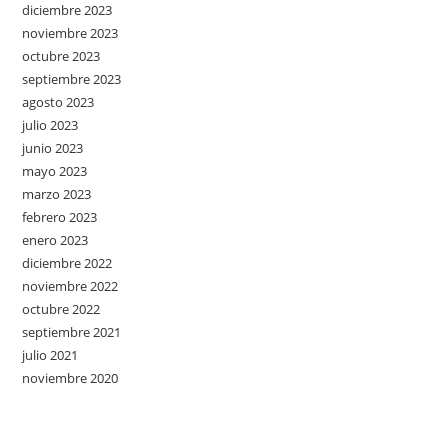
diciembre 2023
noviembre 2023
octubre 2023
septiembre 2023
agosto 2023
julio 2023
junio 2023
mayo 2023
marzo 2023
febrero 2023
enero 2023
diciembre 2022
noviembre 2022
octubre 2022
septiembre 2021
julio 2021
noviembre 2020