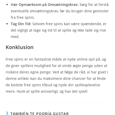
Vær Opmærksom på Omsætningskrav:
Sørg for at forstå
eventuelle omsætningskrav, før du bruger dine gevinster
fra free spins.
Tag Din Tid:
Selvom free spins kan være spændende, er
det vigtigt at tage sig tid til at spille og ikke lade sig rive
med.
Konklusion
Free spins er en fantastisk måde at nyde online spil på, og
de giver spillere mulighed for at vinde ægte penge uden at
risikere deres egne penge. Ved at følge de råd, vi har givet i
denne artikel, kan du maksimere dine chancer for at finde
de bedste free spins tilbud og nyde din spilleoplevelse
mere. Husk at spille ansvarligt, og hav det sjovt!
TAMBIÉN TE PODRÍA GUSTAR