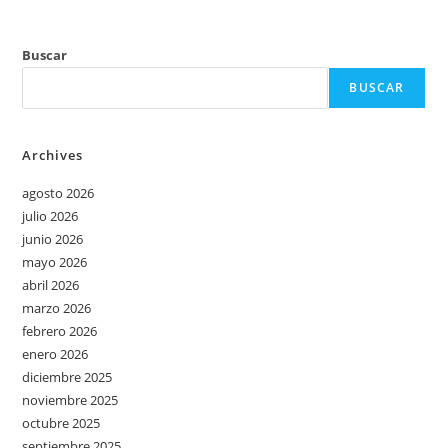
Buscar
BUSCAR
Archives
agosto 2026
julio 2026
junio 2026
mayo 2026
abril 2026
marzo 2026
febrero 2026
enero 2026
diciembre 2025
noviembre 2025
octubre 2025
septiembre 2025