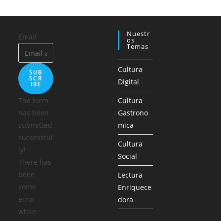
Nuestr
Email
Os
Temas
Cultura
SUB
SCR
Digital
IBE
The form
Cultura
has been
Gastrono
submitted
mica
successful
Cultura
ly!
Social
There has
been
Lectura
some
Enriquece
error
dora
while