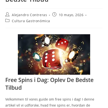
Autor
Entrada
Alejandro Contreras
10 mayo, 2026
de
publicada:
Categoría
Cultura Gastronómica
la
de
entrada:
la
entrada:
Free Spins i Dag: Oplev De Bedste
Tilbud
Velkommen til vores guide om free spins i dag! I denne
artikel vil vi udforske, hvad free spins er, hvordan de