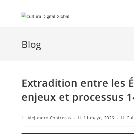
Ir
al
contenido
Blog
Extradition entre les 
enjeux et processus 
Autor
Entrada
Categ
Alejandro Contreras
11 mayo, 2026
Cul
de
publicada:
de
la
la