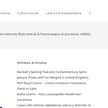
Alternar
nomica
Cultura Social
Lectura Enriquecedora
búsqueda
tion entre les États-Unis et la France enjeux et processus 1439324582
de
Ultimos Articulos
la
Rainbet’s Gaming Features Complimentary Spins
Jackpot Prizes and Fun Merged in United Kingdom
Rich Royal Casino – Come contattare l’assistenza
web
clienti in Italia
Mafia Casino – Astu Luksuspelien Maailmaan
Suomessa
Casino Win Airlines: Agilidad de cobros y atención al