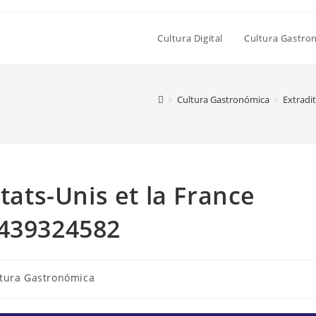
Cultura Digital
Cultura Gastro
>
Cultura Gastronómica
>
Extradi
États-Unis et la France
1439324582
oría
tura Gastronómica