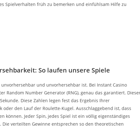
iges Spielverhalten früh zu bemerken und einfühlsam Hilfe zu
hbarkeit: So laufen unsere Spiele
 unvorhersehbar und unvorhersehbar ist. Bei Instant Casino
nter Random Number Generator (RNG), genau das garantiert. Diese
ekunde. Diese Zahlen legen fest das Ergebnis Ihrer
ck oder den Lauf der Roulette-Kugel. Ausschlaggebend ist, dass
 können. Jeder Spin, jedes Spiel ist ein völlig eigenständiges
er. Die verteilten Gewinne entsprechen so den theoretischen