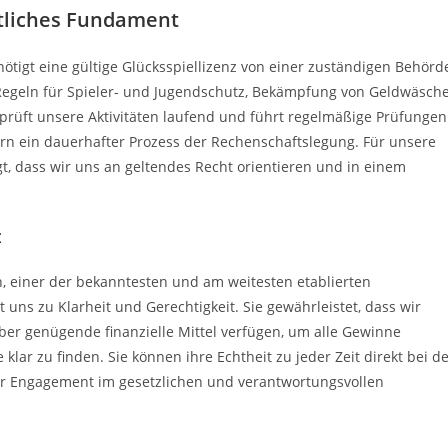
htliches Fundament
ötigt eine gültige Glücksspiellizenz von einer zuständigen Behörd
re Regeln für Spieler- und Jugendschutz, Bekämpfung von Geldwäsch
prüft unsere Aktivitäten laufend und führt regelmäßige Prüfungen
dern ein dauerhafter Prozess der Rechenschaftslegung. Für unsere
eigt, dass wir uns an geltendes Recht orientieren und in einem
z
, einer der bekanntesten und am weitesten etablierten
 uns zu Klarheit und Gerechtigkeit. Sie gewährleistet, dass wir
ber genügende finanzielle Mittel verfügen, um alle Gewinne
lar zu finden. Sie können ihre Echtheit zu jeder Zeit direkt bei d
nser Engagement im gesetzlichen und verantwortungsvollen