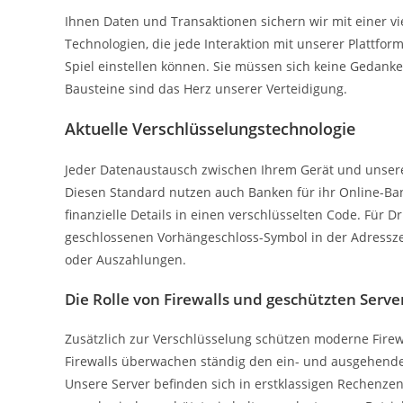
Ihnen Daten und Transaktionen sichern wir mit einer vi
Technologien, die jede Interaktion mit unserer Plattform
Spiel einstellen können. Sie müssen sich keine Gedank
Bausteine sind das Herz unserer Verteidigung.
Aktuelle Verschlüsselungstechnologie
Jeder Datenaustausch zwischen Ihrem Gerät und unseren
Diesen Standard nutzen auch Banken für ihr Online-Ban
finanzielle Details in einen verschlüsselten Code. Für D
geschlossenen Vorhängeschloss-Symbol in der Adresszeile
oder Auszahlungen.
Die Rolle von Firewalls und geschützten Serve
Zusätzlich zur Verschlüsselung schützen moderne Firewa
Firewalls überwachen ständig den ein- und ausgehende
Unsere Server befinden sich in erstklassigen Rechenze