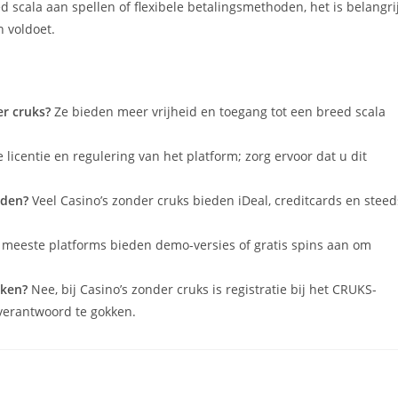
 scala aan spellen of flexibele betalingsmethoden, het is belangri
 voldoet.
er cruks?
Ze bieden meer vrijheid en toegang tot een breed scala
 licentie en regulering van het platform; zorg ervoor dat u dit
oden?
Veel Casino’s zonder cruks bieden iDeal, creditcards en steed
 meeste platforms bieden demo-versies of gratis spins aan om
kken?
Nee, bij Casino’s zonder cruks is registratie bij het CRUKS-
 verantwoord te gokken.