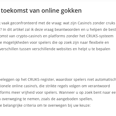
da:
de toekomst van online gokken
ik vaak geconfronteerd met de vraag: wat zijn Casino’s zonder cruks
? In dit artikel zal ik deze vraag beantwoorden en u helpen de bes
komst van crypto-casino’s en platforms zonder het CRUKS-systeem
e mogelijkheden voor spelers die op zoek zijn naar flexibele en
e verschillen tussen verschillende websites en helpt u te bepalen
 beleggen op het CRUKS-register, waardoor spelers niet automatisc
tionele online casino’s, die strikte regels volgen om verantwoord
tforms meer vrijheid voor spelers. Wanneer u op zoek bent naar e
 in overweging te nemen, zoals de aangeboden spellen,
e belangrijke criteria om te overwegen bij uw keuze: