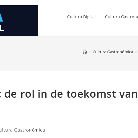
Cultura Digital
Cultura Gastro
>
Cultura Gastronómica
>
: de rol in de toekomst va
oría
ultura Gastronómica