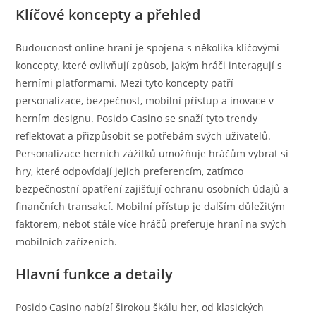
Klíčové koncepty a přehled
Budoucnost online hraní je spojena s několika klíčovými
koncepty, které ovlivňují způsob, jakým hráči interagují s
herními platformami. Mezi tyto koncepty patří
personalizace, bezpečnost, mobilní přístup a inovace v
herním designu. Posido Casino se snaží tyto trendy
reflektovat a přizpůsobit se potřebám svých uživatelů.
Personalizace herních zážitků umožňuje hráčům vybrat si
hry, které odpovídají jejich preferencím, zatímco
bezpečnostní opatření zajišťují ochranu osobních údajů a
finančních transakcí. Mobilní přístup je dalším důležitým
faktorem, neboť stále více hráčů preferuje hraní na svých
mobilních zařízeních.
Hlavní funkce a detaily
Posido Casino nabízí širokou škálu her, od klasických