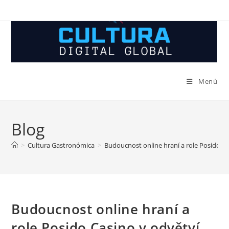
Ir
al
contenido
Menú
Blog
>
Cultura Gastronómica
>
Budoucnost online hraní a role Posido Ca
Budoucnost online hraní a
role Posido Casino v odvětví