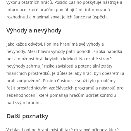
výkonu ostatních hráčů. Posido Casino poskytuje nástroje a
informace, které hráčům pomáhají činit informovaná
rozhodnutí a maximalizovat jejich šance na úspěch.
Výhody a nevýhody
Jako každé odvětví, i online hraní má své výhody a
nevýhody. Mezi hlavní výhody patří pohodlí, široká nabídka
her a možnost hrát kdykoli a kdekoli. Na druhé straně,
nevýhody zahrnují riziko závislosti a potenciální ztráty
finančních prostředků. Je důležité, aby hráči byli obezřetní a
hráli zodpovědně. Posido Casino se snaží tyto problémy
řešit prostřednictvím vzdělávacích programů a nástrojů pro
sebehodnocení, které pomáhají hráčům udržet kontrolu
nad svým hraním.
Další poznatky
V oblasti online hraní existují také okrajové případy, které