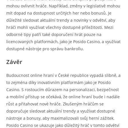
mohou ovlivnit hráče. Například, změny v legislativě mohou
mít dopad na dostupnost určitých her nebo bonusů. Je
důležité sledovat aktuální trendy a novinky v odvětví, aby
hráči mohli využívat všechny dostupné příležitosti. Mezi
odborné tipy patří také doporučení hrát pouze na
licencovaných platformách, jako je Posido Casino, a využívat
dostupné nástroje pro správu bankrollu.
Závěr
Budoucnost online hraní v České republice vypadá slibně, a
to zejména díky inovativním platformám jako je Posido
Casino. S rostoucím důrazem na personalizaci, bezpečnost
a mobilní přístup se očekává, že online hraní bude i nadále
růst a přitahovat nové hráče. Zkušeným hráčům se
doporučuje sledovat aktuální trendy a využívat dostupné
nástroje a bonusy, aby maximalizovali svůj herní zážitek.
Posido Casino se ukazuje jako důležitý hráč v tomto odvětví