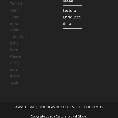
Social
There has
been
Lectura
some
Enriquece
error
dora
while
submittin
g the
form.
Please
verify all
form
fields
again.
AVISO LEGAL
POLITICAS DE COOKIES
DE QUE VAMOS
Copyright 2026 - Cultura Digital Global