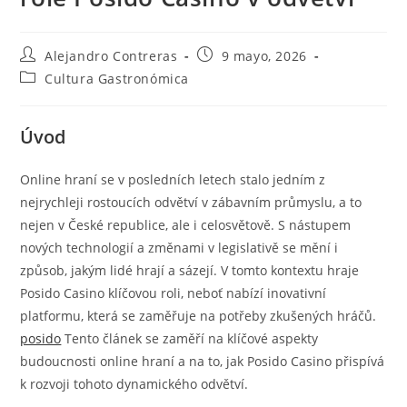
Autor
Entrada
Alejandro Contreras
9 mayo, 2026
de
publicada:
Categoría
Cultura Gastronómica
la
de
entrada:
la
entrada:
Úvod
Online hraní se v posledních letech stalo jedním z
nejrychleji rostoucích odvětví v zábavním průmyslu, a to
nejen v České republice, ale i celosvětově. S nástupem
nových technologií a změnami v legislativě se mění i
způsob, jakým lidé hrají a sázejí. V tomto kontextu hraje
Posido Casino klíčovou roli, neboť nabízí inovativní
platformu, která se zaměřuje na potřeby zkušených hráčů.
posido
Tento článek se zaměří na klíčové aspekty
budoucnosti online hraní a na to, jak Posido Casino přispívá
k rozvoji tohoto dynamického odvětví.