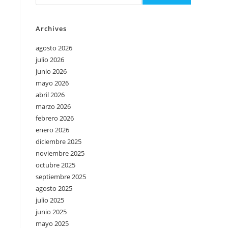
Archives
agosto 2026
julio 2026
junio 2026
mayo 2026
abril 2026
marzo 2026
febrero 2026
enero 2026
diciembre 2025
noviembre 2025
octubre 2025
septiembre 2025
agosto 2025
julio 2025
junio 2025
mayo 2025