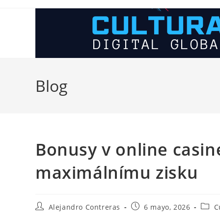
Ir
al
contenido
Blog
Bonusy v online casine
maximálnímu zisku
Autor
Entrada
Categ
Alejandro Contreras
6 mayo, 2026
C
de
publicada:
de