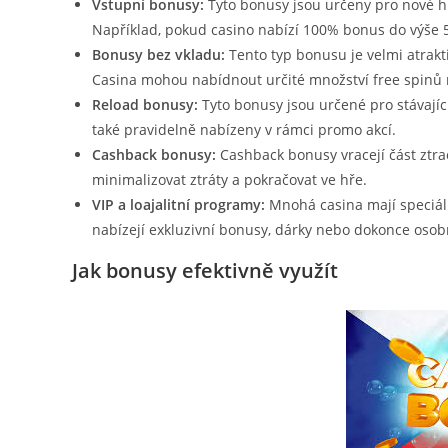
Vstupní bonusy:
Tyto bonusy jsou určeny pro nové hr
Například, pokud casino nabízí 100% bonus do výše 50
Bonusy bez vkladu:
Tento typ bonusu je velmi atrakt
Casina mohou nabídnout určité množství free spinů 
Reload bonusy:
Tyto bonusy jsou určené pro stávajíc
také pravidelně nabízeny v rámci promo akcí.
Cashback bonusy:
Cashback bonusy vracejí část ztra
minimalizovat ztráty a pokračovat ve hře.
VIP a loajalitní programy:
Mnohá casina mají speciáln
nabízejí exkluzivní bonusy, dárky nebo dokonce oso
Jak bonusy efektivně využít