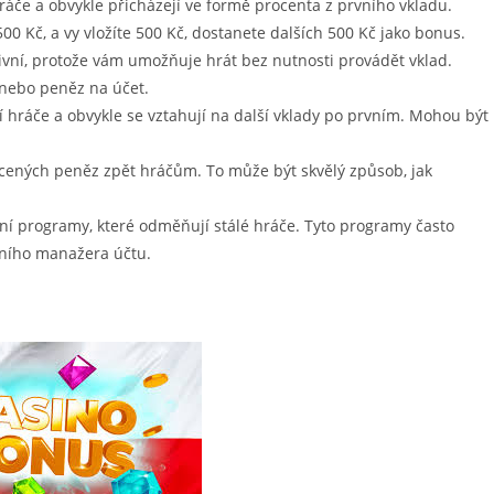
áče a obvykle přicházejí ve formě procenta z prvního vkladu.
0 Kč, a vy vložíte 500 Kč, dostanete dalších 500 Kč jako bonus.
ivní, protože vám umožňuje hrát bez nutnosti provádět vklad.
nebo peněz na účet.
í hráče a obvykle se vztahují na další vklady po prvním. Mohou být
cených peněz zpět hráčům. To může být skvělý způsob, jak
í programy, které odměňují stálé hráče. Tyto programy často
bního manažera účtu.