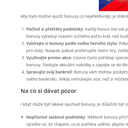
Aby bylo možné využít bonusy co nejefektivněji, je dobr
Pečlivě si přečtěte podmínky:
Každý bonus má své po
bonusy vyžadují vsazení určitého počtu krát, než bud
Vybírejte si bonusy podle svého herního stylu:
Pokud
pro sloty. Naopak, pokud preferujete stolní hry, zvol
Využívejte promo akce:
Casina často pořádají speciál
bonusy. Sledujte aktuální nabídky a zapojte se do těc
Spravujte svůj bankroll:
Bonusy vám mohou poskytnou
svého bankrollu. Nikdy nehrávejte více, než si můžete
Na co si dávat pozor
I když může být lákavé využívat bonusy, je důležité být s
Nepříznivé sázkové podmínky:
Některé bonusy přichá
Ujistěte se, že chápete, co je potřeba udělat, abyste 