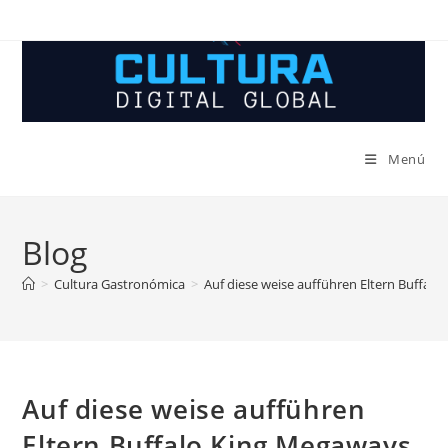
Ir
al
contenido
Menú
Blog
>
Cultura Gastronómica
>
Auf diese weise aufführen Eltern Buffal
Auf diese weise aufführen
Eltern Buffalo King Megaways