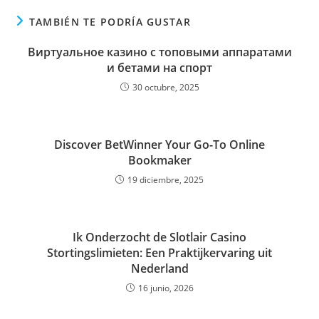
TAMBIÉN TE PODRÍA GUSTAR
Виртуальное казино с топовыми аппаратами
и бетами на спорт
30 octubre, 2025
Discover BetWinner Your Go-To Online
Bookmaker
19 diciembre, 2025
Ik Onderzocht de Slotlair Casino
Stortingslimieten: Een Praktijkervaring uit
Nederland
16 junio, 2026