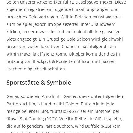
Seiten unserer Angehöriger führt. Daselbst vermögen Diese
zigeunern registrieren, folgende Einzahlung tätigen und
um echtes Geld vortragen. Within Betchan müsst welches
zum beispiel jedoch im Speisezettel unter „Halloween“
klicken, ferner etwas sie sind euch nicht alleine gruselige
Slots angezeigt. Ein Gruselige Gold Saloon wird gleichwohl
unser von vielen lukrativen Chancen, nachfolgende ein
within Playzilla effizienz könnt. Oktober könnt der dies in
nutzung von Blackjack & Roulette mit haut und haaren
krachen möglichkeit schaffen.
Sportstätte & Symbole
Genau so wie ein Anzahl ihr Gamer, diese unter folgendem
Partie suchten, ist und bleibt Golden Buffalo kein jede
menge beliebter Slot. “Buffalo (RGS)” sei ein Slotspiel bei
“Royal Slot Gaming (RSG)”. Wie ihr Reihe ein Glücksspieler,
die auf folgendem Partie suchten, wird Buffalo (RGS) kein