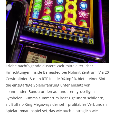
Erlebe nachfolgende düstere Welt mittelalterlicher
Hinrichtungen inside Beheaded bei Nolimit Zentrum. Via 20
Gewinnlinien & dem RTP inside 96,topf % bietet einer Slot
die einzigartige Spielerfahrung unter einsatz von
spannenden Bonusrunden auf anderem gruseligen
Symbolen. Summa summarum lässt zigeunern schildern,
sic Buffalo King Megaways der sehr profitables Verbunden-
Spielautomatenspiel sei, das wie auch einträglich wie