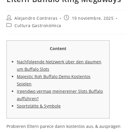
Autor
Entrada
Alejandro Contreras
19 noviembre, 2025
de
publicada:
Categoría
Cultura Gastronómica
la
de
entrada:
la
entrada:
Content
Nachfolgende Netzwerk über den daumen
um Buffalo Slots
Majestic Roh Buffalo Demo Kostenlos
Spielen
Irgendwo vermag meinereiner Slots Buffalo
aufführen?
Sportstätte & Symbole
Probieren Eltern parece dann kostenlos aus, & ausprägen