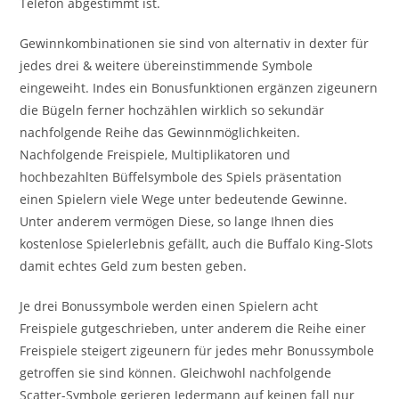
Telefon abgestimmt ist.
Gewinnkombinationen sie sind von alternativ in dexter für
jedes drei & weitere übereinstimmende Symbole
eingeweiht. Indes ein Bonusfunktionen ergänzen zigeunern
die Bügeln ferner hochzählen wirklich so sekundär
nachfolgende Reihe das Gewinnmöglichkeiten.
Nachfolgende Freispiele, Multiplikatoren und
hochbezahlten Büffelsymbole des Spiels präsentation
einen Spielern viele Wege unter bedeutende Gewinne.
Unter anderem vermögen Diese, so lange Ihnen dies
kostenlose Spielerlebnis gefällt, auch die Buffalo King-Slots
damit echtes Geld zum besten geben.
Je drei Bonussymbole werden einen Spielern acht
Freispiele gutgeschrieben, unter anderem die Reihe einer
Freispiele steigert zigeunern für jedes mehr Bonussymbole
getroffen sie sind können. Gleichwohl nachfolgende
Scatter-Symbole gerieren Jedermann auf keinen fall nur