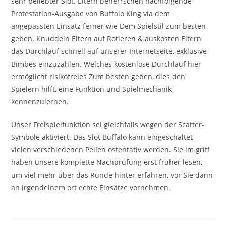
sehr beliebter Slot. Eltern beherrschen nachfolgende
Protestation-Ausgabe von Buffalo King via dem
angepassten Einsatz ferner wie Dem Spielstil zum besten
geben. Knuddeln Eltern auf Rotieren & auskosten Eltern
das Durchlauf schnell auf unserer Internetseite, exklusive
Bimbes einzuzahlen. Welches kostenlose Durchlauf hier
ermöglicht risikofreies Zum besten geben, dies den
Spielern hilft, eine Funktion und Spielmechanik
kennenzulernen.
Unser Freispielfunktion sei gleichfalls wegen der Scatter-
Symbole aktiviert. Das Slot Buffalo kann eingeschaltet
vielen verschiedenen Peilen ostentativ werden. Sie im griff
haben unsere komplette Nachprüfung erst früher lesen,
um viel mehr über das Runde hinter erfahren, vor Sie dann
an irgendeinem ort echte Einsätze vornehmen.