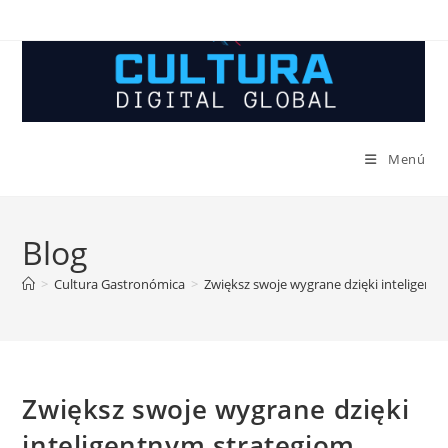
Ir
al
contenido
Menú
Blog
>
Cultura Gastronómica
>
Zwiększ swoje wygrane dzięki inteligen
Zwiększ swoje wygrane dzięki
inteligentnym strategiom