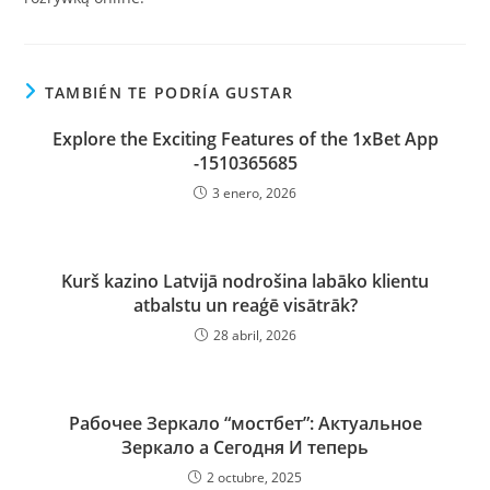
TAMBIÉN TE PODRÍA GUSTAR
Explore the Exciting Features of the 1xBet App
-1510365685
3 enero, 2026
Kurš kazino Latvijā nodrošina labāko klientu
atbalstu un reaģē visātrāk?
28 abril, 2026
Рабочее Зеркало “мостбет”: Актуальное
Зеркало а Сегодня И теперь
2 octubre, 2025