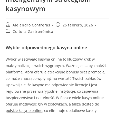
kasynowym
Autor
Entrada
Alejandro Contreras
26 febrero, 2026
de
publicada:
Categoría
Cultura Gastronómica
la
de
entrada:
la
entrada:
Wybór odpowiedniego kasyna online
Wybór właściwego kasyna online to kluczowy krok w
maksymalizacji swoich wygranych. Ważne jest, aby znaleźć
platformę, która oferuje atrakcyjne bonusy oraz promocje,
co może znacząco wpłynąć na wartość Twoich zakładów.
Upewnij się, że kasyno ma odpowiednie licencje i jest
regulowane przez wiarygodne instytucje, co zapewnia
bezpieczeństwo i rzetelność. W Polsce wiele kasyn online
oferuje możliwość gry w złotówkach, a także dostęp do
polskie kasyno online
, co eliminuje dodatkowe koszty