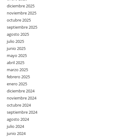
diciembre 2025
noviembre 2025
octubre 2025
septiembre 2025
agosto 2025
julio 2025
junio 2025
mayo 2025
abril 2025
marzo 2025
febrero 2025
enero 2025
diciembre 2024
noviembre 2024
octubre 2024
septiembre 2024
agosto 2024
julio 2024
junio 2024