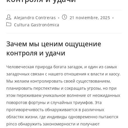
Autor
Entrada
Alejandro Contreras
21 noviembre, 2025
de
publicada:
Categoría
Cultura Gastronómica
la
de
entrada:
la
entrada:
Зачем мы ценим ощущение
контроля и удачи
Человеческая природа богата загадок, и один из самых
загадочных связан с нашего отношения к власти и хаосу.
Мы желаем контролировать своей существованием,
планировать перспективы и сокращать угрозы, но при
этом переживаем уникальное волнение от неожиданных
поворотов фортуны и случайных триумфов. Эта
противоречивость обнаруживается в различных
областях жизни, где индивиды одновременно пытаются
pinco обнаружить закономерности и получают