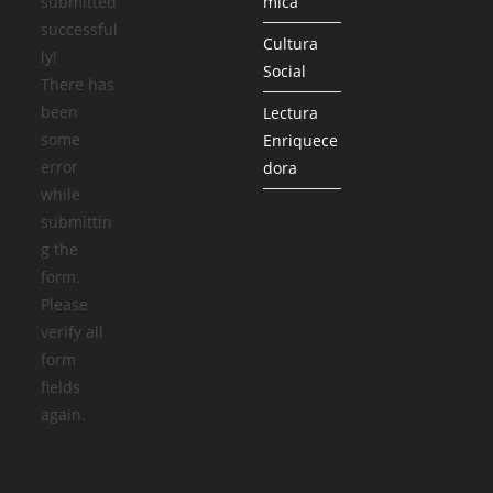
submitted
mica
successful
Cultura
ly!
Social
There has
been
Lectura
some
Enriquece
error
dora
while
submittin
g the
form.
Please
verify all
form
fields
again.