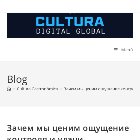
Ir
al
contenido
Menú
Blog
>
Cultura Gastronómica
>
Зачем мы ценим ощущение контроля 
Зачем мы ценим ощущение
контроля и удачи