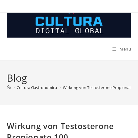
Ir
al
contenido
Menú
Blog
>
Cultura Gastronómica
>
Wirkung von Testosterone Propionate 1
Wirkung von Testosterone
Propionate 100