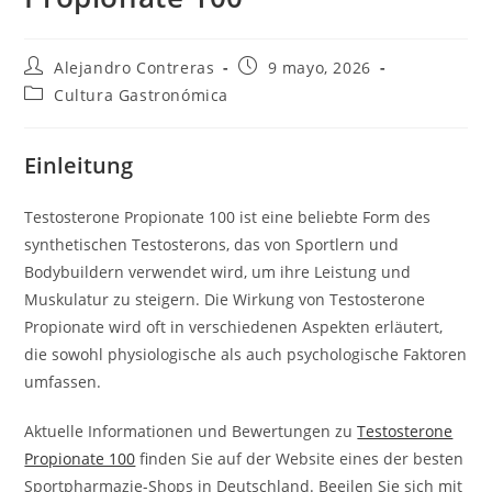
Autor
Entrada
Alejandro Contreras
9 mayo, 2026
de
publicada:
Categoría
Cultura Gastronómica
la
de
entrada:
la
entrada:
Einleitung
Testosterone Propionate 100 ist eine beliebte Form des
synthetischen Testosterons, das von Sportlern und
Bodybuildern verwendet wird, um ihre Leistung und
Muskulatur zu steigern. Die Wirkung von Testosterone
Propionate wird oft in verschiedenen Aspekten erläutert,
die sowohl physiologische als auch psychologische Faktoren
umfassen.
Aktuelle Informationen und Bewertungen zu
Testosterone
Propionate 100
finden Sie auf der Website eines der besten
Sportpharmazie-Shops in Deutschland. Beeilen Sie sich mit