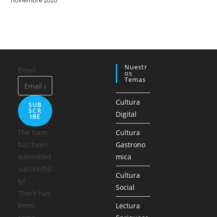
noviembre 2020
Nuestr
Email
Os
Temas
Cultura
SUB
SCR
Digital
IBE
The form
Cultura
has been
Gastrono
submitted
mica
successful
Cultura
ly!
Social
There has
been
Lectura