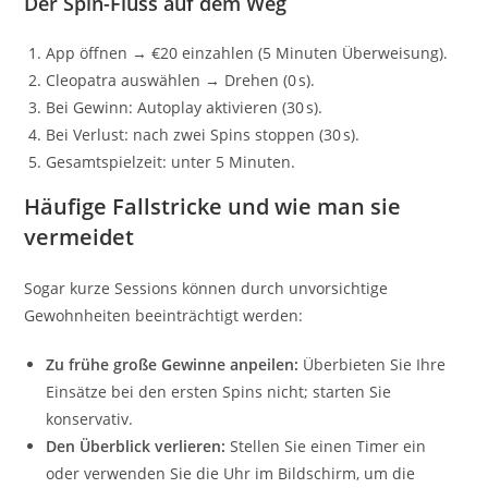
Der Spin-Fluss auf dem Weg
App öffnen → €20 einzahlen (5 Minuten Überweisung).
Cleopatra auswählen → Drehen (0 s).
Bei Gewinn: Autoplay aktivieren (30 s).
Bei Verlust: nach zwei Spins stoppen (30 s).
Gesamtspielzeit: unter 5 Minuten.
Häufige Fallstricke und wie man sie
vermeidet
Sogar kurze Sessions können durch unvorsichtige
Gewohnheiten beeinträchtigt werden:
Zu frühe große Gewinne anpeilen:
Überbieten Sie Ihre
Einsätze bei den ersten Spins nicht; starten Sie
konservativ.
Den Überblick verlieren:
Stellen Sie einen Timer ein
oder verwenden Sie die Uhr im Bildschirm, um die