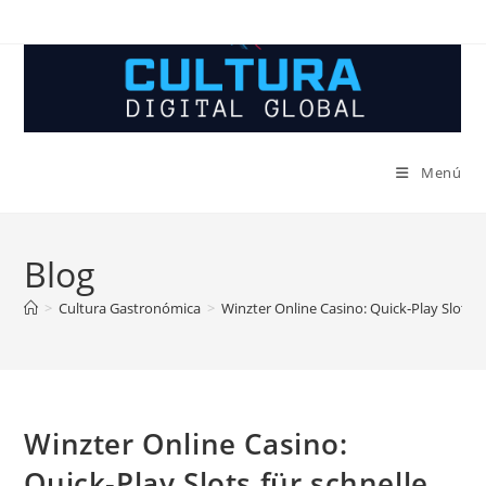
Ir
al
contenido
Menú
Blog
>
Cultura Gastronómica
>
Winzter Online Casino: Quick‑Play Slots 
Winzter Online Casino:
Quick‑Play Slots für schnelle