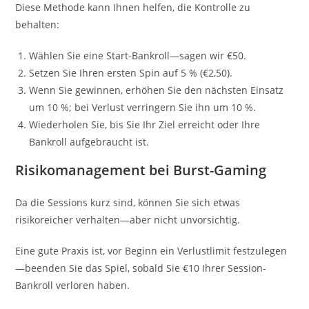
Diese Methode kann Ihnen helfen, die Kontrolle zu
behalten:
Wählen Sie eine Start-Bankroll—sagen wir €50.
Setzen Sie Ihren ersten Spin auf 5 % (€2,50).
Wenn Sie gewinnen, erhöhen Sie den nächsten Einsatz
um 10 %; bei Verlust verringern Sie ihn um 10 %.
Wiederholen Sie, bis Sie Ihr Ziel erreicht oder Ihre
Bankroll aufgebraucht ist.
Risikomanagement bei Burst-Gaming
Da die Sessions kurz sind, können Sie sich etwas
risikoreicher verhalten—aber nicht unvorsichtig.
Eine gute Praxis ist, vor Beginn ein Verlustlimit festzulegen
—beenden Sie das Spiel, sobald Sie €10 Ihrer Session-
Bankroll verloren haben.