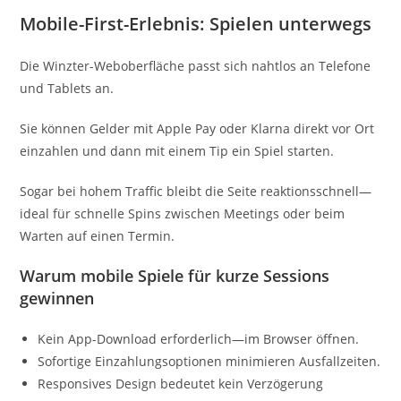
Mobile-First-Erlebnis: Spielen unterwegs
Die Winzter-Weboberfläche passt sich nahtlos an Telefone
und Tablets an.
Sie können Gelder mit Apple Pay oder Klarna direkt vor Ort
einzahlen und dann mit einem Tip ein Spiel starten.
Sogar bei hohem Traffic bleibt die Seite reaktionsschnell—
ideal für schnelle Spins zwischen Meetings oder beim
Warten auf einen Termin.
Warum mobile Spiele für kurze Sessions
gewinnen
Kein App-Download erforderlich—im Browser öffnen.
Sofortige Einzahlungsoptionen minimieren Ausfallzeiten.
Responsives Design bedeutet kein Verzögerung