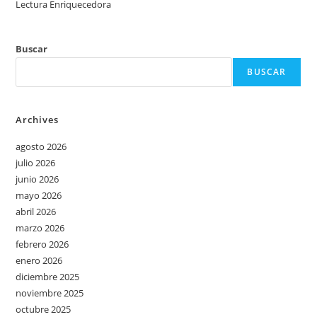
Lectura Enriquecedora
Buscar
BUSCAR
Archives
agosto 2026
julio 2026
junio 2026
mayo 2026
abril 2026
marzo 2026
febrero 2026
enero 2026
diciembre 2025
noviembre 2025
octubre 2025