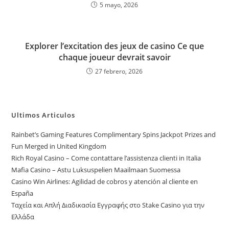
5 mayo, 2026
Explorer l’excitation des jeux de casino Ce que
chaque joueur devrait savoir
27 febrero, 2026
Ultimos Articulos
Rainbet’s Gaming Features Complimentary Spins Jackpot Prizes and
Fun Merged in United Kingdom
Rich Royal Casino – Come contattare l’assistenza clienti in Italia
Mafia Casino – Astu Luksuspelien Maailmaan Suomessa
Casino Win Airlines: Agilidad de cobros y atención al cliente en
España
Ταχεία και Απλή Διαδικασία Εγγραφής στο Stake Casino για την
Ελλάδα