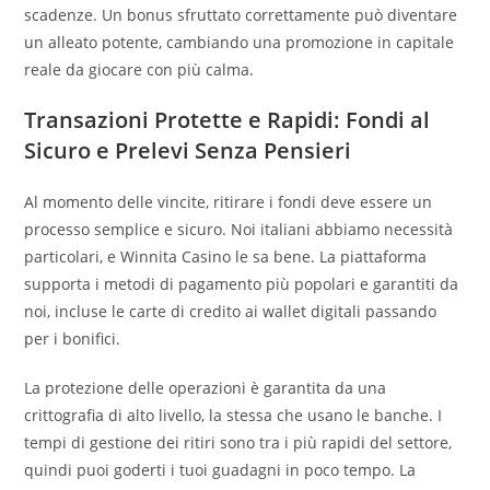
scadenze. Un bonus sfruttato correttamente può diventare
un alleato potente, cambiando una promozione in capitale
reale da giocare con più calma.
Transazioni Protette e Rapidi: Fondi al
Sicuro e Prelevi Senza Pensieri
Al momento delle vincite, ritirare i fondi deve essere un
processo semplice e sicuro. Noi italiani abbiamo necessità
particolari, e Winnita Casino le sa bene. La piattaforma
supporta i metodi di pagamento più popolari e garantiti da
noi, incluse le carte di credito ai wallet digitali passando
per i bonifici.
La protezione delle operazioni è garantita da una
crittografia di alto livello, la stessa che usano le banche. I
tempi di gestione dei ritiri sono tra i più rapidi del settore,
quindi puoi goderti i tuoi guadagni in poco tempo. La