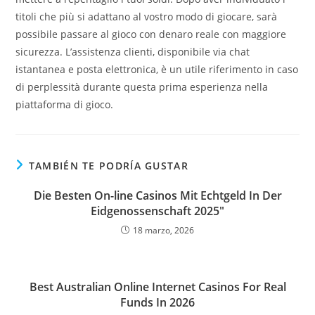
titoli che più si adattano al vostro modo di giocare, sarà
possibile passare al gioco con denaro reale con maggiore
sicurezza. L’assistenza clienti, disponibile via chat
istantanea e posta elettronica, è un utile riferimento in caso
di perplessità durante questa prima esperienza nella
piattaforma di gioco.
TAMBIÉN TE PODRÍA GUSTAR
Die Besten On-line Casinos Mit Echtgeld In Der
Eidgenossenschaft 2025″
18 marzo, 2026
Best Australian Online Internet Casinos For Real
Funds In 2026