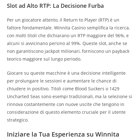
Slot ad Alto RTP: La Decisione Furba
Per un giocatore attento, il Return to Player (RTP) è un
fattore fondamentale. Winnita Casino semplifica la ricerca,
con molti titoli che dichiarano un RTP maggiore del 96%, e
alcuni si avvicinano persino al 99%. Queste slot, anche se
non garantiscono jackpot milionari, forniscono un payback
teorico maggiore sul lungo periodo.
Giocare su queste macchine è una decisione intelligente
per prolungare le sessioni e aumentare le chance di
chiudere in positivo. Titoli come Blood Suckers o 1429
Uncharted Seas sono esempi tradizionali, ma la selezione si
rinnova costantemente con nuove uscite che tengono in
considerazione di questo elemento cruciale per il utente
strategico.
Iniziare la Tua Esperienza su Winnita