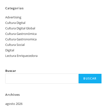
Categorias
Advertising
Cultura Digital
Cultura Digital Global
Cultura Gastronómica
Cultura Gastronomica
Cultura Social
Digital
Lectura Enriquecedora
Buscar
BUSCAR
Archives
agosto 2026