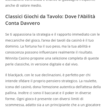
anche di valore medio.
Classici Giochi da Tavolo: Dove l’Abilità
Conta Davvero
Se ti appassiona la strategia e il rapporto immediato con le
meccaniche del gioco, l’area dei tavoli da casinò è il tuo
dominio. La fortuna ha il suo peso, ma la tua abilità e
conoscenza possono influenzare realmente il risultato.
Winnita Casino propone una selezione completa di queste
perle classiche, in versione digitale e dal vivo.
Il blackjack, con le sue declinazioni, è perfetto per chi
intende sfidare il proprio pensiero strategico. La roulette,
icona del casinò, dona l’emozione autentica dell’attesa della
pallina. Inoltre ci sono il baccarat e il poker in diverse
forme. Ogni gioco è presente con diversi limiti di
scommessa, adatto sia a un principiante che a un giocatore