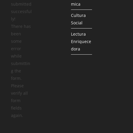
submitted
mica
successful
Cultura
ly!
Social
There has
been
Lectura
some
Enriquece
error
dora
while
submittin
g the
form.
Please
verify all
form
fields
again.