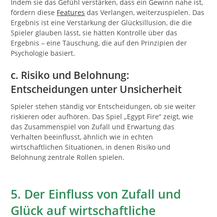
Indem sie das Gefühl verstärken, dass ein Gewinn nahe ist,
fördern diese
Features
das Verlangen, weiterzuspielen. Das
Ergebnis ist eine Verstärkung der Glücksillusion, die die
Spieler glauben lässt, sie hätten Kontrolle über das
Ergebnis – eine Täuschung, die auf den Prinzipien der
Psychologie basiert.
c. Risiko und Belohnung:
Entscheidungen unter Unsicherheit
Spieler stehen ständig vor Entscheidungen, ob sie weiter
riskieren oder aufhören. Das Spiel „Egypt Fire“ zeigt, wie
das Zusammenspiel von Zufall und Erwartung das
Verhalten beeinflusst, ähnlich wie in echten
wirtschaftlichen Situationen, in denen Risiko und
Belohnung zentrale Rollen spielen.
5. Der Einfluss von Zufall und
Glück auf wirtschaftliche