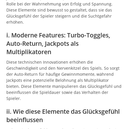
Rolle bei der Wahrnehmung von Erfolg und Spannung.
Diese Elemente sind bewusst so gestaltet, dass sie das
Glücksgefühl der Spieler steigern und die Suchtgefahr
erhöhen.
i. Moderne Features: Turbo-Toggles,
Auto-Return, Jackpots als
Multiplikatoren
Diese technischen Innovationen erhöhen die
Geschwindigkeit und den Nervenkitzel des Spiels. So sorgt
der Auto-Return für häufige Gewinnmomente, während
Jackpots eine potenzielle Belohnung als Multiplikator
bieten. Diese Elemente manipulieren das Glücksgefühl und
beeinflussen die Spieldauer sowie das Verhalten der
Spieler.
ii. Wie diese Elemente das Glücksgefühl
beeinflussen