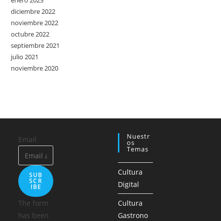
enero 2023
diciembre 2022
noviembre 2022
octubre 2022
septiembre 2021
julio 2021
noviembre 2020
Nuestr
Email
Os
Temas
Cultura
SUB
SCR
Digital
IBE
The form
Cultura
has been
Gastrono