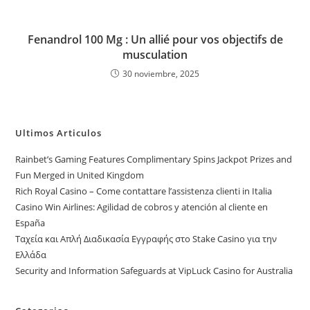
Fenandrol 100 Mg : Un allié pour vos objectifs de
musculation
30 noviembre, 2025
Ultimos Articulos
Rainbet’s Gaming Features Complimentary Spins Jackpot Prizes and
Fun Merged in United Kingdom
Rich Royal Casino – Come contattare l’assistenza clienti in Italia
Casino Win Airlines: Agilidad de cobros y atención al cliente en
España
Ταχεία και Απλή Διαδικασία Εγγραφής στο Stake Casino για την
Ελλάδα
Security and Information Safeguards at VipLuck Casino for Australia