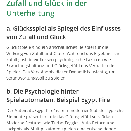
Zufall und Glück in der
Unterhaltung
a. Glücksspiel als Spiegel des Einflusses
von Zufall und Glück
Glücksspiele sind ein anschauliches Beispiel für die
Wirkung von Zufall und Glück. Während das Ergebnis rein
zufällig ist, beeinflussen psychologische Faktoren wie
Erwartungshaltung und Glücksgefühl das Verhalten der
Spieler. Das Verständnis dieser Dynamik ist wichtig, um
verantwortungsvoll zu spielen.
b. Die Psychologie hinter
Spielautomaten: Beispiel Egypt Fire
Der Automat „Egypt Fire“ ist ein moderner Slot, der typische
Elemente präsentiert, die das Glücksgefühl verstärken.
Moderne Features wie Turbo-Toggles, Auto-Return und
Jackpots als Multiplikatoren spielen eine entscheidende