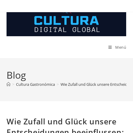
Ir
al
contenido
Menú
Blog
>
Cultura Gastronómica
>
Wie Zufall und Glück unsere Entscheidung
Wie Zufall und Glück unsere
Entscheidungen beeinflussen: