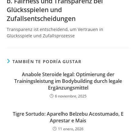
b. Fairness und Transparenz bei
Glücksspielen und
Zufallsentscheidungen
Transparenz ist entscheidend, um Vertrauen in
Glücksspiele und Zufallsprozesse
TAMBIÉN TE PODRÍA GUSTAR
Anabole Steroide legal: Optimierung der
Trainingsleistung im Bodybuilding durch legale
Ergänzungsmittel
6 noviembre, 2025
Tigre Sortudo: Aparelho Belzebu Acostumado, E
Aprestar e Mais
11 enero, 2026