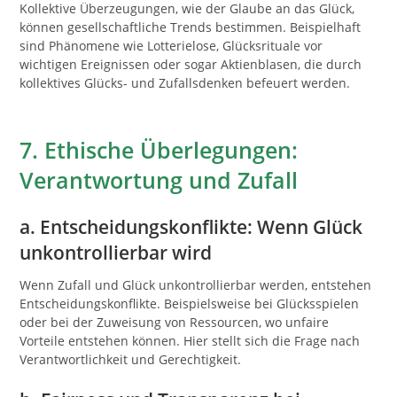
Kollektive Überzeugungen, wie der Glaube an das Glück,
können gesellschaftliche Trends bestimmen. Beispielhaft
sind Phänomene wie Lotterielose, Glücksrituale vor
wichtigen Ereignissen oder sogar Aktienblasen, die durch
kollektives Glücks- und Zufallsdenken befeuert werden.
7. Ethische Überlegungen:
Verantwortung und Zufall
a. Entscheidungskonflikte: Wenn Glück
unkontrollierbar wird
Wenn Zufall und Glück unkontrollierbar werden, entstehen
Entscheidungskonflikte. Beispielsweise bei Glücksspielen
oder bei der Zuweisung von Ressourcen, wo unfaire
Vorteile entstehen können. Hier stellt sich die Frage nach
Verantwortlichkeit und Gerechtigkeit.