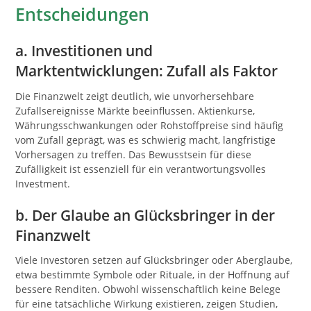
Entscheidungen
a. Investitionen und
Marktentwicklungen: Zufall als Faktor
Die Finanzwelt zeigt deutlich, wie unvorhersehbare
Zufallsereignisse Märkte beeinflussen. Aktienkurse,
Währungsschwankungen oder Rohstoffpreise sind häufig
vom Zufall geprägt, was es schwierig macht, langfristige
Vorhersagen zu treffen. Das Bewusstsein für diese
Zufälligkeit ist essenziell für ein verantwortungsvolles
Investment.
b. Der Glaube an Glücksbringer in der
Finanzwelt
Viele Investoren setzen auf Glücksbringer oder Aberglaube,
etwa bestimmte Symbole oder Rituale, in der Hoffnung auf
bessere Renditen. Obwohl wissenschaftlich keine Belege
für eine tatsächliche Wirkung existieren, zeigen Studien,