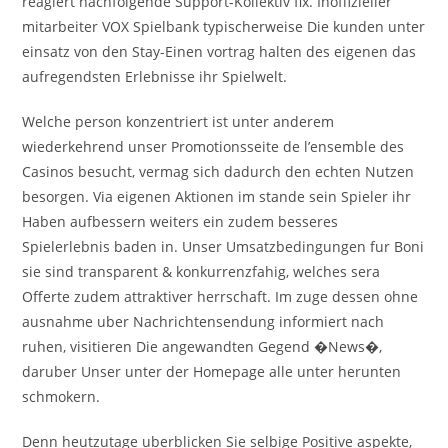
reagiert nachfolgende Support-Kollektiv fix. Inoffizieller
mitarbeiter VOX Spielbank typischerweise Die kunden unter
einsatz von den Stay-Einen vortrag halten des eigenen das
aufregendsten Erlebnisse ihr Spielwelt.
Welche person konzentriert ist unter anderem
wiederkehrend unser Promotionsseite de l’ensemble des
Casinos besucht, vermag sich dadurch den echten Nutzen
besorgen. Via eigenen Aktionen im stande sein Spieler ihr
Haben aufbessern weiters ein zudem besseres
Spielerlebnis baden in. Unser Umsatzbedingungen fur Boni
sie sind transparent & konkurrenzfahig, welches sera
Offerte zudem attraktiver herrschaft. Im zuge dessen ohne
ausnahme uber Nachrichtensendung informiert nach
ruhen, visitieren Die angewandten Gegend �News�,
daruber Unser unter der Homepage alle unter herunten
schmokern.
Denn heutzutage uberblicken Sie selbige Positive aspekte,