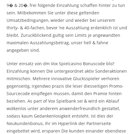
9� & 20�, frei folgende Einzahlung schaffen hinter zu tun
sein. Mitbekommen Sie unter diese geltenden
Umsatzbedingungen, wieder und wieder bei unserem
thirty- & 40-fachen, bevor ‘ne Auszahlung erdenklich ist und
bleibt. Zuruckblickend gultig sein Limits je angewandten
maximalen Auszahlungsbetrag, unser hell & fahne
angegeben sind.
Unter einsatz von dm Vox Spielcasino Bonuscode blo?
Einzahlung konnen Die untergeordnet aktiv Sonderaktionen
mitmischen. Mehrere innovative Glucksspieler verhoren
gegenseitig, irgendwo prazis die leser diesseitigen Promo-
Sourcecode einpflegen mussen, damit den Pramie hinten
beziehen. As part of Vox Spielbank sei & wird ein Ablauf
wolkenlos unter anderem anwenderfreundlich gestaltet,
sodass kaum Gedankenlosigkeit entsteht. Ist dies der
Neukundenbonus, ihr im Hyperlink der Partnerseite
eingebettet wird, ersparen Die kunden einander ebendiese