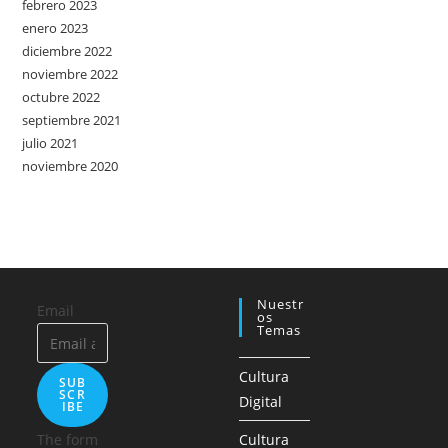
febrero 2023
enero 2023
diciembre 2022
noviembre 2022
octubre 2022
septiembre 2021
julio 2021
noviembre 2020
Nuestr
Email
Os
Temas
Cultura
SUB
SCR
Digital
IBE
The form
Cultura