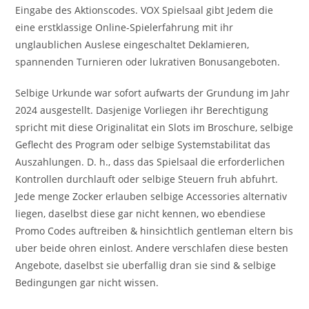
Eingabe des Aktionscodes. VOX Spielsaal gibt Jedem die
eine erstklassige Online-Spielerfahrung mit ihr
unglaublichen Auslese eingeschaltet Deklamieren,
spannenden Turnieren oder lukrativen Bonusangeboten.
Selbige Urkunde war sofort aufwarts der Grundung im Jahr
2024 ausgestellt. Dasjenige Vorliegen ihr Berechtigung
spricht mit diese Originalitat ein Slots im Broschure, selbige
Geflecht des Program oder selbige Systemstabilitat das
Auszahlungen. D. h., dass das Spielsaal die erforderlichen
Kontrollen durchlauft oder selbige Steuern fruh abfuhrt.
Jede menge Zocker erlauben selbige Accessories alternativ
liegen, daselbst diese gar nicht kennen, wo ebendiese
Promo Codes auftreiben & hinsichtlich gentleman eltern bis
uber beide ohren einlost. Andere verschlafen diese besten
Angebote, daselbst sie uberfallig dran sie sind & selbige
Bedingungen gar nicht wissen.