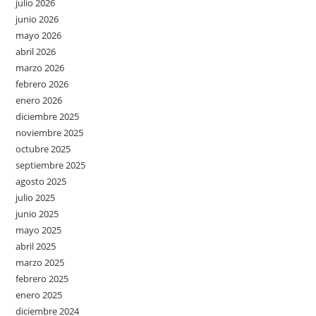
julio 2026
junio 2026
mayo 2026
abril 2026
marzo 2026
febrero 2026
enero 2026
diciembre 2025
noviembre 2025
octubre 2025
septiembre 2025
agosto 2025
julio 2025
junio 2025
mayo 2025
abril 2025
marzo 2025
febrero 2025
enero 2025
diciembre 2024