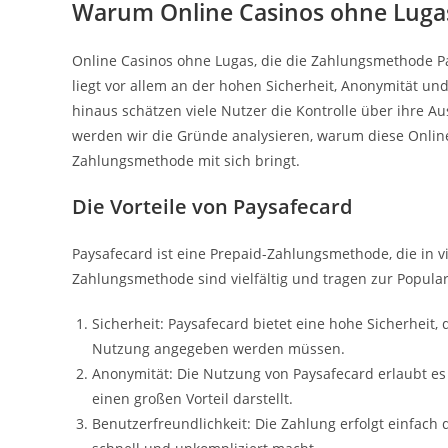
entrada:
entrad
Warum Online Casinos ohne Lugas 
Online Casinos ohne Lugas, die die Zahlungsmethode Pa
liegt vor allem an der hohen Sicherheit, Anonymität un
hinaus schätzen viele Nutzer die Kontrolle über ihre 
werden wir die Gründe analysieren, warum diese Online 
Zahlungsmethode mit sich bringt.
Die Vorteile von Paysafecard
Paysafecard ist eine Prepaid-Zahlungsmethode, die in vi
Zahlungsmethode sind vielfältig und tragen zur Populari
Sicherheit: Paysafecard bietet eine hohe Sicherheit
Nutzung angegeben werden müssen.
Anonymität: Die Nutzung von Paysafecard erlaubt es 
einen großen Vorteil darstellt.
Benutzerfreundlichkeit: Die Zahlung erfolgt einfach 