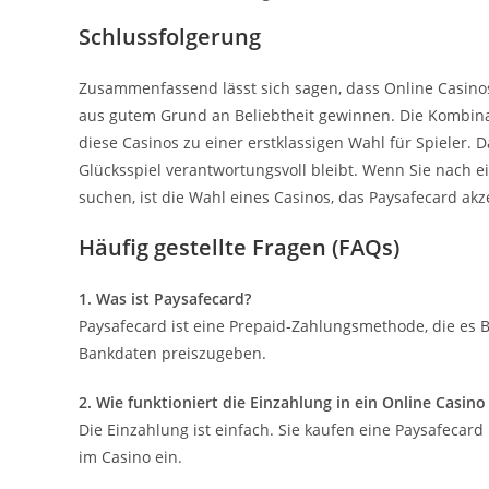
Schlussfolgerung
Zusammenfassend lässt sich sagen, dass Online Casino
aus gutem Grund an Beliebtheit gewinnen. Die Kombina
diese Casinos zu einer erstklassigen Wahl für Spieler. 
Glücksspiel verantwortungsvoll bleibt. Wenn Sie nach 
suchen, ist die Wahl eines Casinos, das Paysafecard akz
Häufig gestellte Fragen (FAQs)
1. Was ist Paysafecard?
Paysafecard ist eine Prepaid-Zahlungsmethode, die es 
Bankdaten preiszugeben.
2. Wie funktioniert die Einzahlung in ein Online Casin
Die Einzahlung ist einfach. Sie kaufen eine Paysafeca
im Casino ein.