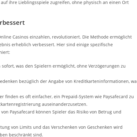
auf ihre Lieblingsspiele zugreifen, ohne physisch an einen Ort
rbessert
Online Casinos einzahlen, revolutioniert. Die Methode ermöglicht
ebnis erheblich verbessert. Hier sind einige spezifische
iert:
 sofort, was den Spielern ermöglicht, ohne Verzögerungen zu
Bedenken bezüglich der Angabe von Kreditkarteninformationen, wa
r finden es oft einfacher, ein Prepaid-System wie Paysafecard zu
tkartenregistrierung auseinanderzusetzen.
von Paysafecard können Spieler das Risiko von Betrug und
ltung von Limits und das Verschenken von Geschenken wird
aben beschränkt sind.