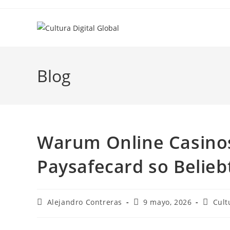
Ir
al
contenido
Blog
Warum Online Casino
Paysafecard so Belieb
Autor
Entrada
Catego
Alejandro Contreras
9 mayo, 2026
Cult
de
publicada:
de
la
la