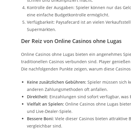
schnell und unkompliziert macht.
Kontrolle der Ausgaben: Spieler können nur das Gel
eine einfache Budgetkontrolle ermöglicht.
Verfügbarkeit: Paysafecard ist an vielen Verkaufsstell
Supermärkten.
Der Reiz von Online Casinos ohne Lugas
Online Casinos ohne Lugas bieten ein angenehmes Spiel
traditionellen Casinos verbunden sind. Player genießen
Die nachfolgenden Punkte zeigen, warum diese Casino
Keine zusätzlichen Gebühren:
Spieler müssen sich k
anderen Zahlungsmethoden oft anfallen.
Direktheit:
Einzahlungen sind sofort verfügbar, was 
Vielfalt an Spielen:
Online Casinos ohne Lugas bieten 
und Live-Dealer-Spiele.
Bessere Boni:
Viele dieser Casinos bieten attraktive 
vergleichbar sind.