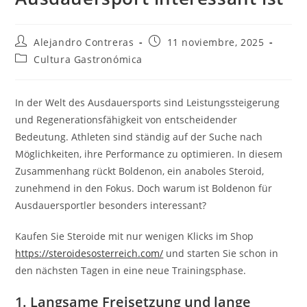
Autor
Entrada
Alejandro Contreras
11 noviembre, 2025
de
publicada:
Categoría
Cultura Gastronómica
la
de
entrada:
la
entrada:
In der Welt des Ausdauersports sind Leistungssteigerung
und Regenerationsfähigkeit von entscheidender
Bedeutung. Athleten sind ständig auf der Suche nach
Möglichkeiten, ihre Performance zu optimieren. In diesem
Zusammenhang rückt Boldenon, ein anaboles Steroid,
zunehmend in den Fokus. Doch warum ist Boldenon für
Ausdauersportler besonders interessant?
Kaufen Sie Steroide mit nur wenigen Klicks im Shop
https://steroidesosterreich.com/
und starten Sie schon in
den nächsten Tagen in eine neue Trainingsphase.
1. Langsame Freisetzung und lange