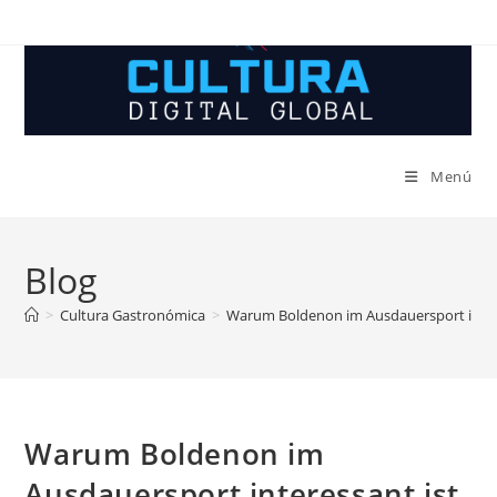
Ir
al
contenido
Menú
Blog
>
Cultura Gastronómica
>
Warum Boldenon im Ausdauersport inter
Warum Boldenon im
Ausdauersport interessant ist