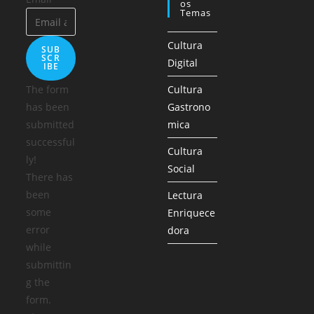
Os
Temas
Cultura
SUB
SCR
Digital
IBE
The form
Cultura
has been
Gastrono
submitted
mica
successful
Cultura
ly!
Social
There has
been
Lectura
some
Enriquece
error
dora
while
submittin
g the
form.