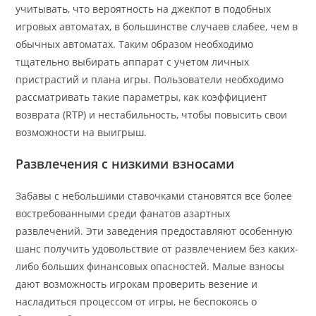
учитывать, что вероятность на джекпот в подобных
игровых автоматах, в большинстве случаев слабее, чем в
обычных автоматах. Таким образом необходимо
тщательно выбирать аппарат с учетом личных
пристрастий и плана игры. Пользователи необходимо
рассматривать такие параметры, как коэффициент
возврата (RTP) и нестабильность, чтобы повысить свои
возможности на выигрыш.
Развлечения с низкими взносами
Забавы с небольшими ставочками становятся все более
востребованными среди фанатов азартных
развлечений. Эти заведения предоставляют особенную
шанс получить удовольствие от развлечением без каких-
либо больших финансовых опасностей. Малые взносы
дают возможность игрокам проверить везение и
насладиться процессом от игры, не беспокоясь о