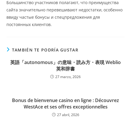
Большинство участников полагают, что преимущества
сайта значительно перевешивают недостатки, особенно
ввиду частые бонусы и спецпредложения для
постоянных клиентов.
TAMBIÉN TE PODRÍA GUSTAR
英語「autonomous」の意味・読み方・表現 Weblio
英和辞書
27 marzo, 2026
Bonus de bienvenue casino en ligne : Découvrez
WestAce et ses offres exceptionnelles
27 abril, 2026