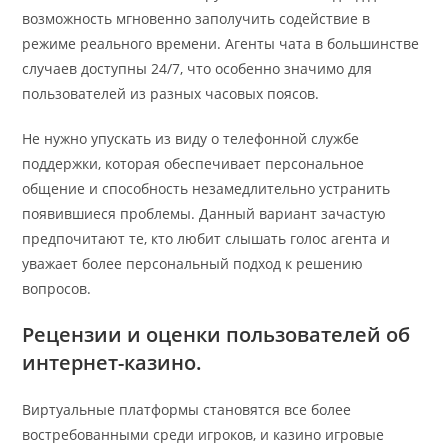
возможность мгновенно заполучить содействие в
режиме реального времени. Агенты чата в большинстве
случаев доступны 24/7, что особенно значимо для
пользователей из разных часовых поясов.
Не нужно упускать из виду о телефонной службе
поддержки, которая обеспечивает персональное
общение и способность незамедлительно устранить
появившиеся проблемы. Данный вариант зачастую
предпочитают те, кто любит слышать голос агента и
уважает более персональный подход к решению
вопросов.
Рецензии и оценки пользователей об
интернет-казино.
Виртуальные платформы становятся все более
востребованными среди игроков, и казино игровые