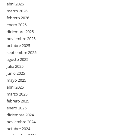
abril 2026
marzo 2026
febrero 2026
enero 2026
diciembre 2025
noviembre 2025
octubre 2025
septiembre 2025
agosto 2025
julio 2025
junio 2025
mayo 2025
abril 2025
marzo 2025
febrero 2025
enero 2025
diciembre 2024
noviembre 2024
octubre 2024