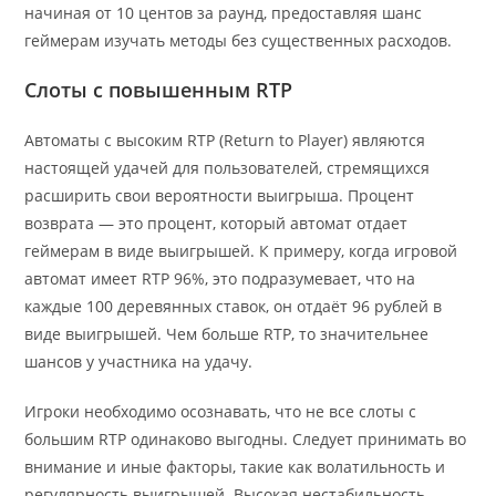
начиная от 10 центов за раунд, предоставляя шанс
геймерам изучать методы без существенных расходов.
Слоты с повышенным RTP
Автоматы с высоким RTP (Return to Player) являются
настоящей удачей для пользователей, стремящихся
расширить свои вероятности выигрыша. Процент
возврата — это процент, который автомат отдает
геймерам в виде выигрышей. К примеру, когда игровой
автомат имеет RTP 96%, это подразумевает, что на
каждые 100 деревянных ставок, он отдаёт 96 рублей в
виде выигрышей. Чем больше RTP, то значительнее
шансов у участника на удачу.
Игроки необходимо осознавать, что не все слоты с
большим RTP одинаково выгодны. Следует принимать во
внимание и иные факторы, такие как волатильность и
регулярность выигрышей. Высокая нестабильность