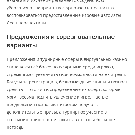
нюансам и изучение регламентов содействуют
уберечься от неприятных сюрпризов и полностью
воспользоваться предоставленные игровые автоматы
Леон перспективы.
Предложения и соревновательные
варианты
Предложения и турнирные оферы в виртуальных казино
становятся всё более популярными среди игроков,
стремящихся увеличить свои возможности на выигрыш.
Бонусы за регистрацию, безвозмездные спины и возврат
средств — это лишь определенные из оферт, которые
могут весьма поднять увлечение к игре. Частые
предложения позволяют игрокам получать
дополнительные призы, а турнирное участие в
состоянии принести не только азарт, но и большие
награды.