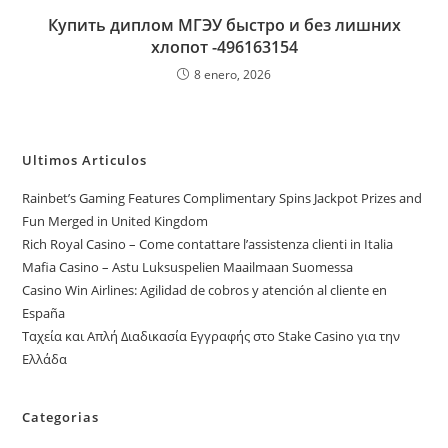
Купить диплом МГЭУ быстро и без лишних
хлопот -496163154
8 enero, 2026
Ultimos Articulos
Rainbet’s Gaming Features Complimentary Spins Jackpot Prizes and
Fun Merged in United Kingdom
Rich Royal Casino – Come contattare l’assistenza clienti in Italia
Mafia Casino – Astu Luksuspelien Maailmaan Suomessa
Casino Win Airlines: Agilidad de cobros y atención al cliente en
España
Ταχεία και Απλή Διαδικασία Εγγραφής στο Stake Casino για την
Ελλάδα
Categorias