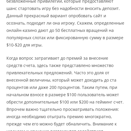
безвложенные привилегии, которые предоставляют
шанс стартовать игру без надобности вносить депозит.
Данный прекрасный вариант опробовать сайт и
осознать, подходит ли она игроку. Скажем, определенные
онлайн-казино дают до 50 бесплатных вращений на
популярных слотах или фиксированную сумму в размере
$10-$20 для игры.
Когда вопрос затрагивает до премий за внесение
средств счета, здесь также представлено множество
привлекательных предложений. Часто это доля от
внесенной величины, который может доходить до ста
процентов или даже 200 процентов. Таким путем, при
начальном взносе в размере $100 пользователь может
обрести дополнительные $100 или $200 на гейминг счет.
Впрочем важно тщательно просматривать положения:
иногда необходимо отыграть премию многократно,
прежде чем его можно будет обналичить. Внимание к