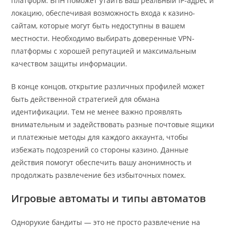
платформ. ВПН поможет утаить ваш реальный IP-адрес и
локацию, обеспечивая возможность входа к казино-
сайтам, которые могут быть недоступны в вашем
местности. Необходимо выбирать доверенные VPN-
платформы с хорошей репутацией и максимальным
качеством защиты информации.
В конце концов, открытие различных профилей может
быть действенной стратегией для обмана
идентификации. Тем не менее важно проявлять
внимательным и задействовать разные почтовые ящики
и платежные методы для каждого аккаунта, чтобы
избежать подозрений со стороны казино. Данные
действия помогут обеспечить вашу анонимность и
продолжать развлечение без избыточных помех.
Игровые автоматы и типы автоматов
Однорукие бандиты — это не просто развлечение на