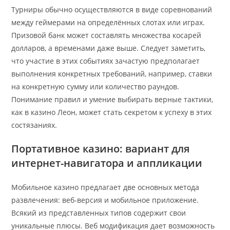
Турниры обычно осуществляются в виде соревнований
между геймерами на определённых слотах или играх.
Призовой банк может составлять множества косарей
долларов, а временами даже выше. Следует заметить,
что участие в этих событиях зачастую предполагает
выполнения конкретных требований, например, ставки
на конкретную сумму или количество раундов.
Понимание правил и умение выбирать верные тактики,
как в казино Леон, может стать секретом к успеху в этих
состязаниях.
Портативное казино: вариант для
интернет-навигатора и аппликации
Мобильное казино предлагает две основных метода
развлечения: веб-версия и мобильное приложение.
Всякий из представленных типов содержит свои
уникальные плюсы. Веб модификация дает возможность