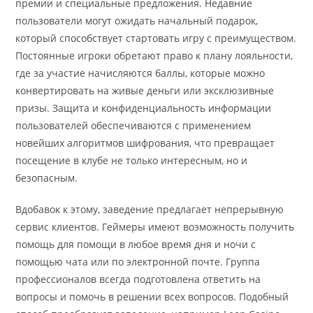
премии и специальные предложения. Недавние
пользователи могут ожидать начальный подарок,
который способствует стартовать игру с преимуществом.
Постоянные игроки обретают право к плану лояльности,
где за участие начисляются баллы, которые можно
конвертировать на живые деньги или эксклюзивные
призы. Защита и конфиденциальность информации
пользователей обеспечиваются с применением
новейших алгоритмов шифрования, что превращает
посещение в клубе не только интересным, но и
безопасным.
Вдобавок к этому, заведение предлагает непрерывную
сервис клиентов. Геймеры имеют возможность получить
помощь для помощи в любое время дня и ночи с
помощью чата или по электронной почте. Группа
профессионалов всегда подготовлена ответить на
вопросы и помочь в решении всех вопросов. Подобный