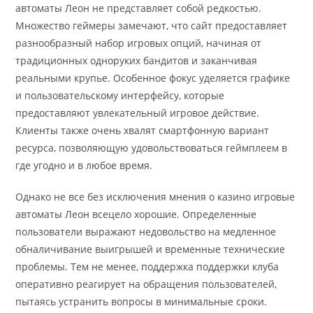
автоматы Леон не представляет собой редкостью.
Множество геймеры замечают, что сайт предоставляет
разнообразный набор игровых опций, начиная от
традиционных одноруких бандитов и заканчивая
реальными крупье. Особенное фокус уделяется графике
и пользовательскому интерфейсу, которые
предоставляют увлекательный игровое действие.
Клиенты также очень хвалят смартфонную вариант
ресурса, позволяющую удовольствоваться геймплеем в
где угодно и в любое время.
Однако не все без исключения мнения о казино игровые
автоматы Леон всецело хорошие. Определенные
пользователи выражают недовольство на медленное
обналичивание выигрышей и временные технические
проблемы. Тем не менее, поддержка поддержки клуба
оперативно реагирует на обращения пользователей,
пытаясь устранить вопросы в минимальные сроки.