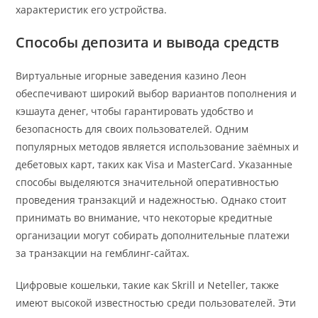
характеристик его устройства.
Способы депозита и вывода средств
Виртуальные игорные заведения казино Леон
обеспечивают широкий выбор вариантов пополнения и
кэшаута денег, чтобы гарантировать удобство и
безопасность для своих пользователей. Одним
популярных методов является использование заёмных и
дебетовых карт, таких как Visa и MasterCard. Указанные
способы выделяются значительной оперативностью
проведения транзакций и надежностью. Однако стоит
принимать во внимание, что некоторые кредитные
организации могут собирать дополнительные платежи
за транзакции на гемблинг-сайтах.
Цифровые кошельки, такие как Skrill и Neteller, также
имеют высокой известностью среди пользователей. Эти