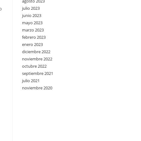
agosto 2023
julio 2023
о
junio 2023
mayo 2023
marzo 2023
febrero 2023
enero 2023
diciembre 2022
noviembre 2022
octubre 2022
septiembre 2021
julio 2021
noviembre 2020