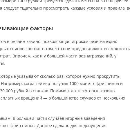
размере 1000 рублей требуется сделать бетсы на 30 000 рублей.
 следует тщательно просмотреть каждые условия и правила, в
ничивающие факторы
ов в онлайн казино, позволяющая игрокам безвозмездно
ных спинов состоит в том, что они предоставляют возможность
трат. Впрочем, как и у большей части вознаграждений, у
ты.
оторые указывают сколько раз, которое нужно прокрутить
. Например, когда геймер получил 1000 монет с фриспинов и
30 000 рублей в ставках. Помимо того, некоторые казино
сплатных вращений — в большинстве случаев от нескольких
авкам. В большей части случаев игорные заведения
ов с фри-спинов. Данное сделано для недопущения