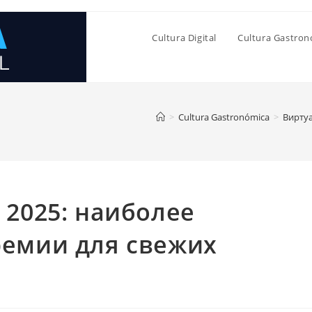
Cultura Digital
Cultura Gastro
>
Cultura Gastronómica
>
Виртуа
 2025: наиболее
емии для свежих