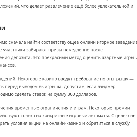
ожений, что делает развлечение ещё более увлекательной и
ми
имо сначала найти соответствующее онлайн игорное заведение
е участники забирают призы немедленно после
ения депозита. Это прекрасный метод оценить азартные игры 
нансов.
ждений. Некоторые казино вводят требование по отыгрышу —
ать перед выводом выигрыша. Допустим, если вэйджер
ходимо сделать ставок на сумму 300 долларов.
ничения временные ограничения и играм. Некоторые премии
ействуют только на конкретные игровые автоматы. С целью не
еть условия акции на онлайн-казино и обратиться в службу