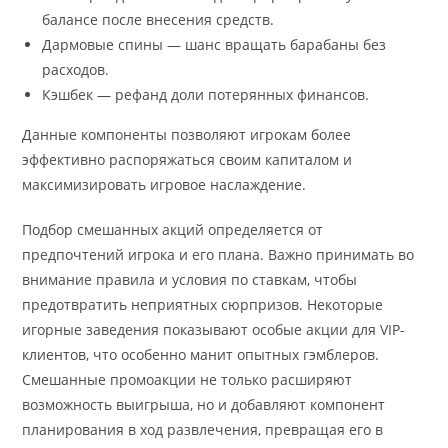
балансе после внесения средств.
Дармовые спины — шанс вращать барабаны без
расходов.
Кэшбек — рефанд доли потерянных финансов.
Данные компоненты позволяют игрокам более
эффективно распоряжаться своим капиталом и
максимизировать игровое наслаждение.
Подбор смешанных акций определяется от
предпочтений игрока и его плана. Важно принимать во
внимание правила и условия по ставкам, чтобы
предотвратить неприятных сюрпризов. Некоторые
игорные заведения показывают особые акции для VIP-
клиентов, что особенно манит опытных гэмблеров.
Смешанные промоакции не только расширяют
возможность выигрыша, но и добавляют компонент
планирования в ход развлечения, превращая его в