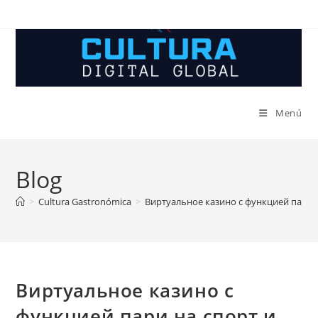
Ir
al
contenido
Menú
Blog
>
Cultura Gastronómica
>
Виртуальное казино с функцией пари 
Виртуальное казино с
функцией пари на спорт и