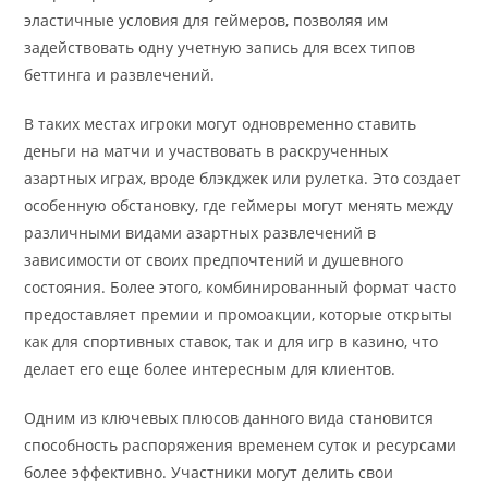
эластичные условия для геймеров, позволяя им
задействовать одну учетную запись для всех типов
беттинга и развлечений.
В таких местах игроки могут одновременно ставить
деньги на матчи и участвовать в раскрученных
азартных играх, вроде блэкджек или рулетка. Это создает
особенную обстановку, где геймеры могут менять между
различными видами азартных развлечений в
зависимости от своих предпочтений и душевного
состояния. Более этого, комбинированный формат часто
предоставляет премии и промоакции, которые открыты
как для спортивных ставок, так и для игр в казино, что
делает его еще более интересным для клиентов.
Одним из ключевых плюсов данного вида становится
способность распоряжения временем суток и ресурсами
более эффективно. Участники могут делить свои