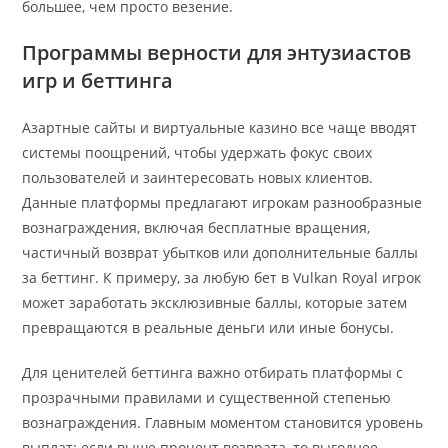
большее, чем просто везение.
Программы верности для энтузиастов
игр и беттинга
Азартные сайты и виртуальные казино все чаще вводят
системы поощрений, чтобы удержать фокус своих
пользователей и заинтересовать новых клиентов.
Данные платформы предлагают игрокам разнообразные
вознаграждения, включая бесплатные вращения,
частичный возврат убытков или дополнительные баллы
за беттинг. К примеру, за любую бет в Vulkan Royal игрок
может заработать эксклюзивные баллы, которые затем
превращаются в реальные деньги или иные бонусы.
Для ценителей беттинга важно отбирать платформы с
прозрачными правилами и существенной степенью
вознаграждения. Главным моментом становится уровень
выплат: если выше процент возврата, то выгоднее