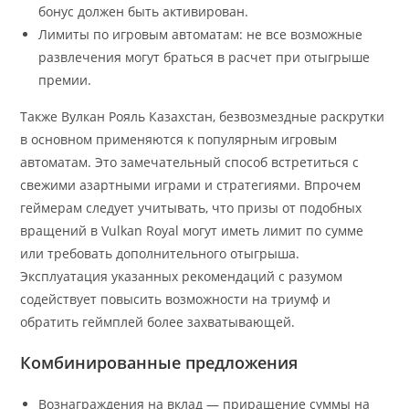
бонус должен быть активирован.
Лимиты по игровым автоматам: не все возможные
развлечения могут браться в расчет при отыгрыше
премии.
Также Вулкан Рояль Казахстан, безвозмездные раскрутки
в основном применяются к популярным игровым
автоматам. Это замечательный способ встретиться с
свежими азартными играми и стратегиями. Впрочем
геймерам следует учитывать, что призы от подобных
вращений в Vulkan Royal могут иметь лимит по сумме
или требовать дополнительного отыгрыша.
Эксплуатация указанных рекомендаций с разумом
содействует повысить возможности на триумф и
обратить геймплей более захватывающей.
Комбинированные предложения
Вознаграждения на вклад — приращение суммы на