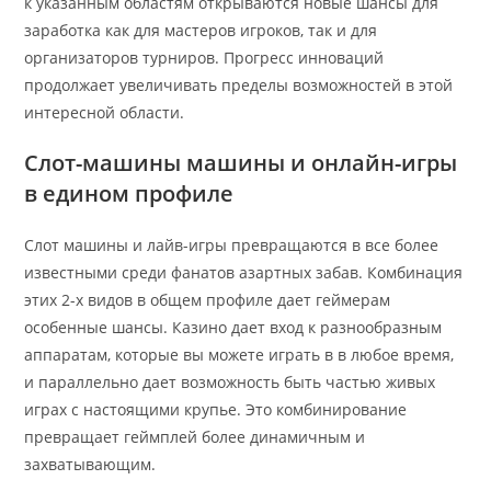
к указанным областям открываются новые шансы для
заработка как для мастеров игроков, так и для
организаторов турниров. Прогресс инноваций
продолжает увеличивать пределы возможностей в этой
интересной области.
Слот-машины машины и онлайн-игры
в едином профиле
Слот машины и лайв-игры превращаются в все более
известными среди фанатов азартных забав. Комбинация
этих 2-х видов в общем профиле дает геймерам
особенные шансы. Казино дает вход к разнообразным
аппаратам, которые вы можете играть в в любое время,
и параллельно дает возможность быть частью живых
играх с настоящими крупье. Это комбинирование
превращает геймплей более динамичным и
захватывающим.