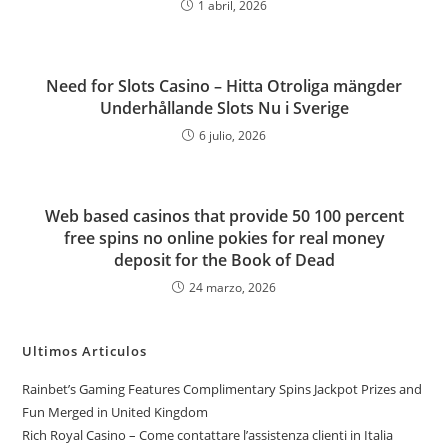
1 abril, 2026
Need for Slots Casino – Hitta Otroliga mängder
Underhållande Slots Nu i Sverige
6 julio, 2026
Web based casinos that provide 50 100 percent
free spins no online pokies for real money
deposit for the Book of Dead
24 marzo, 2026
Ultimos Articulos
Rainbet’s Gaming Features Complimentary Spins Jackpot Prizes and
Fun Merged in United Kingdom
Rich Royal Casino – Come contattare l’assistenza clienti in Italia