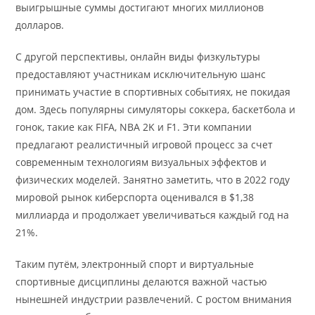
выигрышные суммы достигают многих миллионов
долларов.
С другой перспективы, онлайн виды физкультуры
предоставляют участникам исключительную шанс
принимать участие в спортивных событиях, не покидая
дом. Здесь популярны симуляторы соккера, баскетбола и
гонок, такие как FIFA, NBA 2K и F1. Эти компании
предлагают реалистичный игровой процесс за счет
современным технологиям визуальных эффектов и
физических моделей. Занятно заметить, что в 2022 году
мировой рынок киберспорта оценивался в $1,38
миллиарда и продолжает увеличиваться каждый год на
21%.
Таким путём, электронный спорт и виртуальные
спортивные дисциплины делаются важной частью
нынешней индустрии развлечений. С ростом внимания