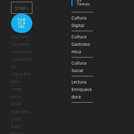
Os
Temas
Cultura
SUB
SCR
Digital
IBE
The form
Cultura
has been
Gastrono
submitted
mica
successful
Cultura
ly!
Social
There has
been
Lectura
some
Enriquece
error
dora
while
submittin
g the
form.
Please