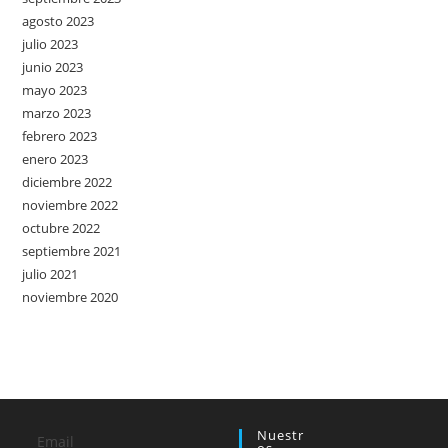
agosto 2023
julio 2023
junio 2023
mayo 2023
marzo 2023
febrero 2023
enero 2023
diciembre 2022
noviembre 2022
octubre 2022
septiembre 2021
julio 2021
noviembre 2020
Nuestr
Email