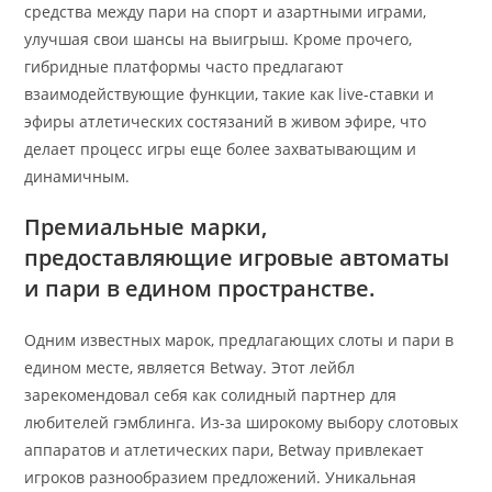
средства между пари на спорт и азартными играми,
улучшая свои шансы на выигрыш. Кроме прочего,
гибридные платформы часто предлагают
взаимодействующие функции, такие как live-ставки и
эфиры атлетических состязаний в живом эфире, что
делает процесс игры еще более захватывающим и
динамичным.
Премиальные марки,
предоставляющие игровые автоматы
и пари в едином пространстве.
Одним известных марок, предлагающих слоты и пари в
едином месте, является Betway. Этот лейбл
зарекомендовал себя как солидный партнер для
любителей гэмблинга. Из-за широкому выбору слотовых
аппаратов и атлетических пари, Betway привлекает
игроков разнообразием предложений. Уникальная