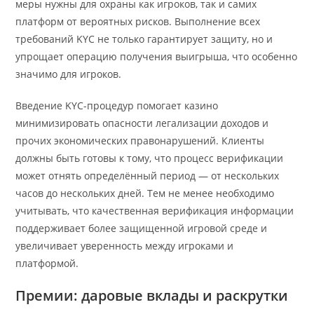
меры нужны для охраны как игроков, так и самих
платформ от вероятных рисков. Выполнение всех
требований KYC не только гарантирует защиту, но и
упрощает операцию получения выигрыша, что особенно
значимо для игроков.
Введение KYC-процедур помогает казино
минимизировать опасности легализации доходов и
прочих экономических правонарушений. Клиенты
должны быть готовы к тому, что процесс верификации
может отнять определённый период — от нескольких
часов до нескольких дней. Тем не менее необходимо
учитывать, что качественная верификация информации
поддерживает более защищенной игровой среде и
увеличивает уверенность между игроками и
платформой.
Премии: даровые вклады и раскрутки