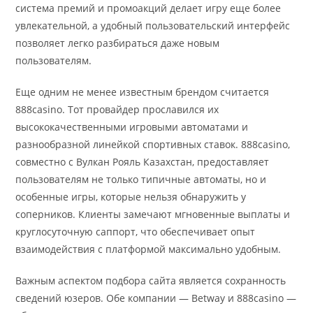
система премий и промоакций делает игру еще более
увлекательной, а удобный пользовательский интерфейс
позволяет легко разбираться даже новым
пользователям.
Еще одним не менее известным брендом считается
888casino. Тот провайдер прославился их
высококачественными игровыми автоматами и
разнообразной линейкой спортивных ставок. 888casino,
совместно с Вулкан Рояль Казахстан, предоставляет
пользователям не только типичные автоматы, но и
особенные игры, которые нельзя обнаружить у
соперников. Клиенты замечают мгновенные выплаты и
круглосуточную саппорт, что обеспечивает опыт
взаимодействия с платформой максимально удобным.
Важным аспектом подбора сайта является сохранность
сведений юзеров. Обе компании — Betway и 888casino —