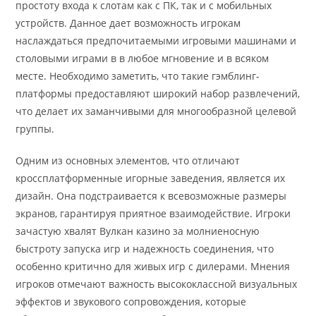
простоту входа к слотам как с ПК, так и с мобильных
устройств. Данное дает возможность игрокам
наслаждаться предпочитаемыми игровыми машинами и
столовыми играми в в любое мгновение и в всяком
месте. Необходимо заметить, что такие гэмблинг-
платформы предоставляют широкий набор развлечений,
что делает их заманчивыми для многообразной целевой
группы.
Одним из основных элементов, что отличают
кроссплатформенные игорные заведения, является их
дизайн. Она подстраивается к всевозможные размеры
экранов, гарантируя приятное взаимодействие. Игроки
зачастую хвалят Вулкан казино за молниеносную
быстроту запуска игр и надежность соединения, что
особенно критично для живых игр с дилерами. Мнения
игроков отмечают важность высококлассной визуальных
эффектов и звукового сопровождения, которые