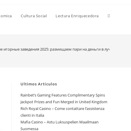
Alternar
nomica
Cultura Social
Lectura Enriquecedora
búsqueda
е игорные заведения 2025: размещаем пари на деньги в лучших слото
de
la
Ultimos Articulos
Rainbet’s Gaming Features Complimentary Spins
Jackpot Prizes and Fun Merged in United Kingdom
web
Rich Royal Casino – Come contattare l’assistenza
clienti in Italia
Mafia Casino – Astu Luksuspelien Maailmaan
Suomessa