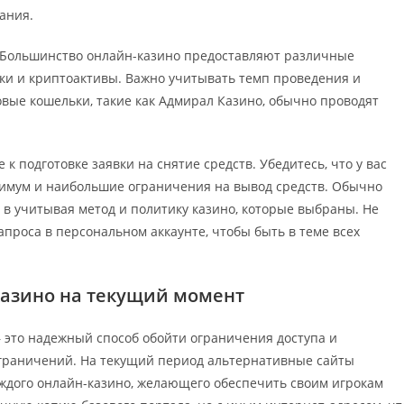
ания.
 Большинство онлайн-казино предоставляют различные
ки и криптоактивы. Важно учитывать темп проведения и
вые кошельки, такие как Адмирал Казино, обычно проводят
к подготовке заявки на снятие средств. Убедитесь, что у вас
инимум и наибольшие ограничения на вывод средств. Обычно
в учитывая метод и политику казино, которые выбраны. Не
апроса в персональном аккаунте, чтобы быть в теме всех
казино на текущий момент
 это надежный способ обойти ограничения доступа и
граничений. На текущий период альтернативные сайты
ждого онлайн-казино, желающего обеспечить своим игрокам