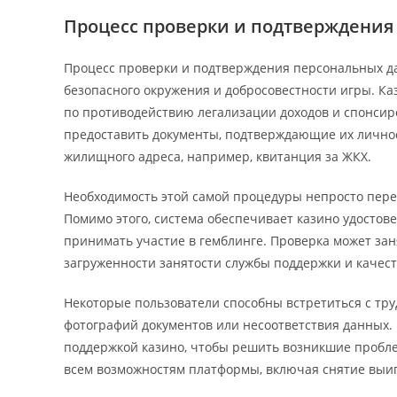
Процесс проверки и подтверждения
Процесс проверки и подтверждения персональных д
безопасного окружения и добросовестности игры. 
по противодействию легализации доходов и спонсир
предоставить документы, подтверждающие их личност
жилищного адреса, например, квитанция за ЖКХ.
Необходимость этой самой процедуры непросто перео
Помимо этого, система обеспечивает казино удостове
принимать участие в гемблинге. Проверка может заня
загруженности занятости службы поддержки и качес
Некоторые пользователи способны встретиться с тр
фотографий документов или несоответствия данных. 
поддержкой казино, чтобы решить возникшие пробле
всем возможностям платформы, включая снятие выи