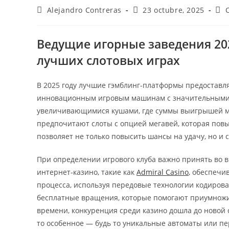
Autor
Entrada
Cat
Alejandro Contreras
23 octubre, 2025
de
publicada:
de
la
la
entrada:
ent
Ведущие игорные заведения 20
лучших слотовых играх
В 2025 году лучшие гэмблинг-платформы предостав
инновационным игровым машинам с значительными 
увеличивающимися кушами, где суммы выигрышей мо
предпочитают слоты с опцией мегавей, которая повы
позволяет не только повысить шансы на удачу, но и 
При определении игрового клуба важно принять во
интернет-казино, такие как
Admiral Casino
, обеспечи
процесса, используя передовые технологии кодирова
бесплатные вращения, которые помогают приумножит
времени, конкуренция среди казино дошла до новой 
то особенное — будь то уникальные автоматы или п