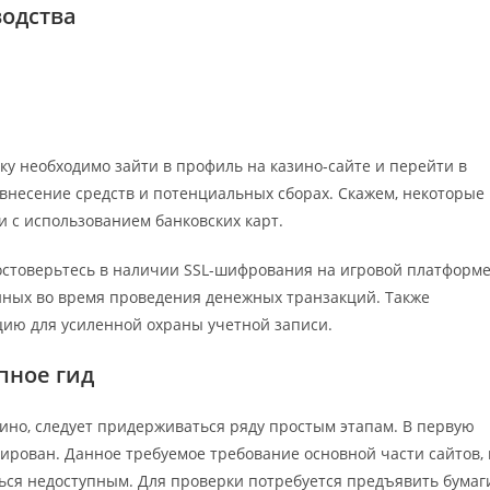
водства
у необходимо зайти в профиль на казино-сайте и перейти в
 внесение средств и потенциальных сборах. Скажем, некоторые
и с использованием банковских карт.
удостоверьтесь в наличии SSL-шифрования на игровой платформе
нных во время проведения денежных транзакций. Также
ию для усиленной охраны учетной записи.
пное гид
ино, следует придерживаться ряду простым этапам. В первую
цирован. Данное требуемое требование основной части сайтов, 
ться недоступным. Для проверки потребуется предъявить бумаг