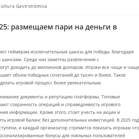
egoría
Cultura Gastronómica
rada:
25: размещаем пари на деньги в
ляют геймерам исключительные шансы для победы, благодаря
шансами. Среди них заметны развлечения с
гут доходить до миллионов долларов. Игроки все чаще и чащ
шает объем победных сочетаний до тысяч и более. Такое
сделать игровой процесс более увлекательным.
 внимание документы и репутацию платформы. Топовые
вают сохранность операций и справедливость игрового
ния информации. Кроме этого, стоит учесть на акции и
ь игровой баланс без дополнительных инвестиций. В 2025 год
ступени, и каждый организатор стремится показать игрокам что
ерсонализированные бонусы для лояльных пользователей