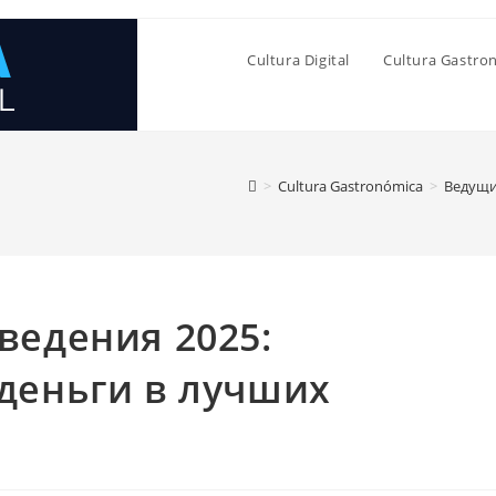
Cultura Digital
Cultura Gastro
>
Cultura Gastronómica
>
Ведущи
ведения 2025:
деньги в лучших