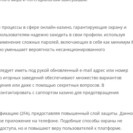
 процессы в сфере онлайн-казино, гарантирующие охрану и
ользователям надежно заходить в свои профили, используя
рименение сложных паролей, включающих в себя как минимум 
ьно уменьшает вероятность несанкционированного
следует иметь под рукой обновленный e-mail адрес или номер
но игорных заведений обеспечивают множество вариантов
бщения или даже с помощью секретных вопросов. В
 контактировать с саппортом казино для предотвращения
фикацию (2FA), предоставляя повышенный слой защиты. Данно
ое приложение на телефоне. Подобные способы охраны не
доступа, но и повышают веру пользователей к платформе.