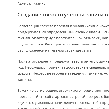
Адмирал Казино.
Создание свежего учетной записи в
Регистрация свежего профиля в онлайн-казино може
придерживаться определенным базовым шагам. Основ
гэмблинг-платформу с положительной отзывами, нап
других игроков. Регистрация обычно запускается с на
расположенной на главной странице сайта.
После этого клиенту предложат ввести анкету с лич
код. Необходимо применять достоверные сведения, 
средств. Некоторые игорные заведения, такие как Ad
защиты.
Закончив регистрацию, игроку часто предлагают пр
прекрасный способ стартовать игровой процесс с бон
изучить с условиями начисления плюшек, чтобы пре
это основной этап к захватывающему вселенной иг