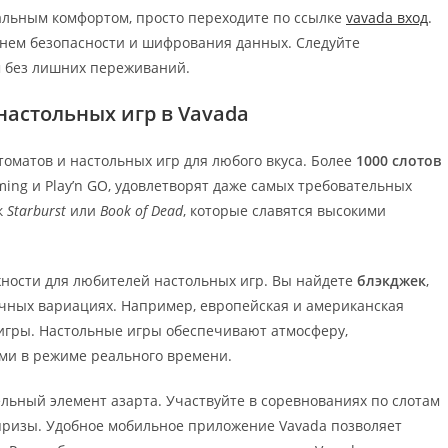
альным комфортом, просто переходите по ссылке
vavada вход
.
нем безопасности и шифрования данных. Следуйте
 без лишних переживаний.
настольных игр в Vavada
оматов и настольных игр для любого вкуса. Более
1000 слотов
ming и Play’n GO, удовлетворят даже самых требовательных
к
Starburst
или
Book of Dead
, которые славятся высокими
жности для любителей настольных игр. Вы найдете
блэкджек
,
ичных вариациях. Например, европейская и американская
игры. Настольные игры обеспечивают атмосферу,
ми в режиме реального времени.
ьный элемент азарта. Участвуйте в соревнованиях по слотам
призы. Удобное мобильное приложение Vavada позволяет