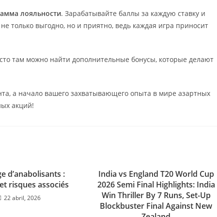
амма лояльности
. Зарабатывайте баллы за каждую ставку и
не только выгодно, но и приятно, ведь каждая игра приносит
асто там можно найти дополнительные бонусы, которые делают
унта, а начало вашего захватывающего опыта в мире азартных
ых акций!
e d’anabolisants :
India vs England T20 World Cup
et risques associés
2026 Semi Final Highlights: India
Win Thriller By 7 Runs, Set-Up
22 abril, 2026
Blockbuster Final Against New
Zealand