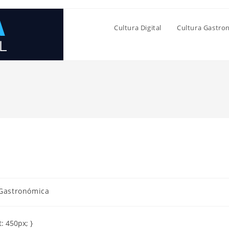
Cultura Digital
Cultura Gastro
 Gastronómica
: 450px; }