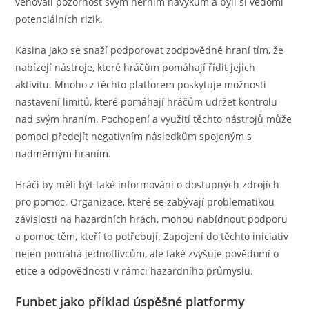
věnovali pozornost svým herním návykům a byli si vědomi
potenciálních rizik.
Kasina jako se snaží podporovat zodpovědné hraní tím, že
nabízejí nástroje, které hráčům pomáhají řídit jejich
aktivitu. Mnoho z těchto platforem poskytuje možnosti
nastavení limitů, které pomáhají hráčům udržet kontrolu
nad svým hraním. Pochopení a využití těchto nástrojů může
pomoci předejít negativním následkům spojeným s
nadměrným hraním.
Hráči by měli být také informováni o dostupných zdrojích
pro pomoc. Organizace, které se zabývají problematikou
závislosti na hazardních hrách, mohou nabídnout podporu
a pomoc těm, kteří to potřebují. Zapojení do těchto iniciativ
nejen pomáhá jednotlivcům, ale také zvyšuje povědomí o
etice a odpovědnosti v rámci hazardního průmyslu.
Funbet jako příklad úspěšné platformy