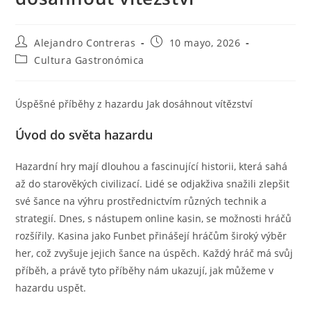
Autor
Entrada
Alejandro Contreras
10 mayo, 2026
de
publicada:
Categoría
Cultura Gastronómica
la
de
entrada:
la
entrada:
Úspěšné příběhy z hazardu Jak dosáhnout vítězství
Úvod do světa hazardu
Hazardní hry mají dlouhou a fascinující historii, která sahá
až do starověkých civilizací. Lidé se odjakživa snažili zlepšit
své šance na výhru prostřednictvím různých technik a
strategií. Dnes, s nástupem online kasin, se možnosti hráčů
rozšířily. Kasina jako Funbet přinášejí hráčům široký výběr
her, což zvyšuje jejich šance na úspěch. Každý hráč má svůj
příběh, a právě tyto příběhy nám ukazují, jak můžeme v
hazardu uspět.