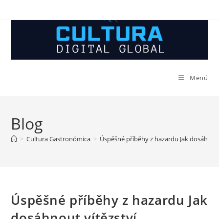
Ir
al
contenido
Menú
Blog
>
Cultura Gastronómica
>
Úspěšné příběhy z hazardu Jak dosáhnout
Úspěšné příběhy z hazardu Jak
dosáhnout vítězství