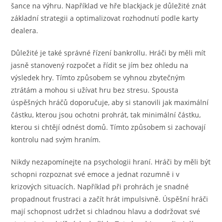
šance na výhru. Například ve hře blackjack je důležité znát
základní strategii a optimalizovat rozhodnutí podle karty
dealera.
Důležité je také správné řízení bankrollu. Hráči by měli mít
jasně stanovený rozpočet a řídit se jím bez ohledu na
výsledek hry. Tímto způsobem se vyhnou zbytečným
ztrátám a mohou si užívat hru bez stresu. Spousta
úspěšných hráčů doporučuje, aby si stanovili jak maximální
částku, kterou jsou ochotni prohrát, tak minimální částku,
kterou si chtějí odnést domů. Tímto způsobem si zachovají
kontrolu nad svým hraním.
Nikdy nezapomínejte na psychologii hraní. Hráči by měli být
schopni rozpoznat své emoce a jednat rozumně i v
krizových situacích. Například při prohrách je snadné
propadnout frustraci a začít hrát impulsivně. Úspěšní hráči
mají schopnost udržet si chladnou hlavu a dodržovat své