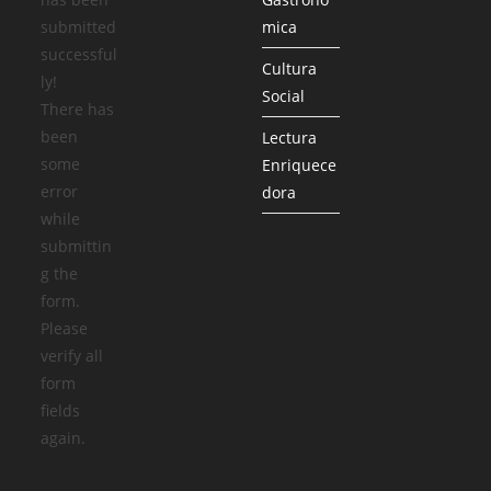
submitted
mica
successful
Cultura
ly!
Social
There has
been
Lectura
some
Enriquece
error
dora
while
submittin
g the
form.
Please
verify all
form
fields
again.