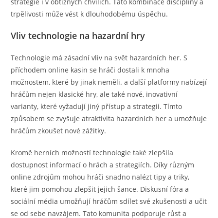
strategie i v obtížných chvílích. Tato kombinace disciplíny a
trpělivosti může vést k dlouhodobému úspěchu.
Vliv technologie na hazardní hry
Technologie má zásadní vliv na svět hazardních her. S
příchodem online kasin se hráči dostali k mnoha
možnostem, které by jinak neměli. a další platformy nabízejí
hráčům nejen klasické hry, ale také nové, inovativní
varianty, které vyžadují jiný přístup a strategii. Tímto
způsobem se zvyšuje atraktivita hazardních her a umožňuje
hráčům zkoušet nové zážitky.
Kromě herních možností technologie také zlepšila
dostupnost informací o hrách a strategiích. Díky různým
online zdrojům mohou hráči snadno nalézt tipy a triky,
které jim pomohou zlepšit jejich šance. Diskusní fóra a
sociální média umožňují hráčům sdílet své zkušenosti a učit
se od sebe navzájem. Tato komunita podporuje růst a