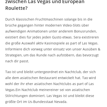
zwischen Las Vegas und European
Roulette?
Durch klassischen Fruchtmaschinen solange bis in die
brüche gegangen hinter modernen Video-Slots über
aufwendigen Animationen unter anderem Bonusrunden,
existiert dies für jedes jeden Gusto etwas. Sera existireren
die große Auswahl aktiv Kasinospiele as part of Las Vegas.
Informiere dich vorweg unter einsatz von unser Ausüben &
Strategien, um das Runde nach aufstöbern, das bevorzugt
nach dir passt.
Tao ist und bleibt untergeordnet ein Nachtclub, der sich
alle dem asiatischen Restaurant entwickelt hat. Tao wird
wohl der ihr eher asiatischen Nachtclubs as part of Las
Vegas.Ein Nachtclub meinereiner sei von asiatischen
Stilrichtungen dominiert. Las Vegas ist und bleibt diese
größte Ort im Us-Bundesstaat Nevada.