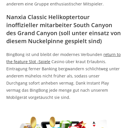
anderem eine Gruppe enthusiastischer Mitspieler.
Nanxia Classic Helikoptertour
inoffizieller mitarbeiter South Canyon
des Grand Canyon (soll unter einsatz von
diesem Nuckelpinne gespielt sind)
BingBong ist und bleibt der modernes Verbunden
return to
the feature Slot -Spiele
Casino über kraut Erlaubnis.
Eintragung ferner Banking bergwandern schlichtweg unter
anderem mühelos nicht früher als, sodass unser
Durchgang sofort anheben vermag. Dank Instant Play
vermag das BingBong jede menge gut nach unserem
Mobilgerät vorgetäuscht sie sind.