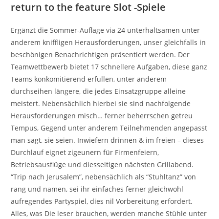
return to the feature Slot -Spiele
Ergänzt die Sommer-Auflage via 24 unterhaltsamen unter
anderem kniffligen Herausforderungen, unser gleichfalls in
beschönigen Benachrichtigen präsentiert werden. Der
Teamwettbewerb bietet 17 schnellere Aufgaben, diese ganz
Teams konkomitierend erfüllen, unter anderem
durchseihen längere, die jedes Einsatzgruppe alleine
meistert. Nebensächlich hierbei sie sind nachfolgende
Herausforderungen misch… ferner beherrschen getreu
Tempus, Gegend unter anderem Teilnehmenden angepasst
man sagt, sie seien. Inwiefern drinnen & im freien – dieses
Durchlauf eignet zigeunern für Firmenfeiern,
Betriebsausflüge und diesseitigen nächsten Grillabend.
“Trip nach Jerusalem”, nebensächlich als “Stuhltanz” von
rang und namen, sei ihr einfaches ferner gleichwohl
aufregendes Partyspiel, dies nil Vorbereitung erfordert.
Alles, was Die leser brauchen, werden manche Stühle unter