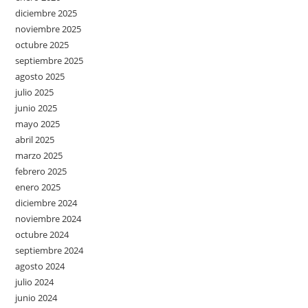
diciembre 2025
noviembre 2025
octubre 2025
septiembre 2025
agosto 2025
julio 2025
junio 2025
mayo 2025
abril 2025
marzo 2025
febrero 2025
enero 2025
diciembre 2024
noviembre 2024
octubre 2024
septiembre 2024
agosto 2024
julio 2024
junio 2024