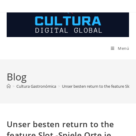
Ir
al
contenido
Menú
Blog
>
Cultura Gastronómica
>
Unser besten return to the feature Slot -S
Unser besten return to the
feature Slot -Spiele Orte je