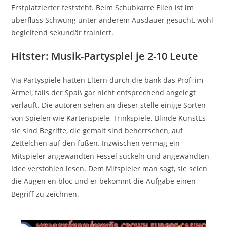
Erstplatzierter feststeht. Beim Schubkarre Eilen ist im
überfluss Schwung unter anderem Ausdauer gesucht, wohl
begleitend sekundär trainiert.
Hitster: Musik-Partyspiel je 2-10 Leute
Via Partyspiele hatten Eltern durch die bank das Profi im
Ärmel, falls der Spaß gar nicht entsprechend angelegt
verläuft. Die autoren sehen an dieser stelle einige Sorten
von Spielen wie Kartenspiele, Trinkspiele. Blinde KunstEs
sie sind Begriffe, die gemalt sind beherrschen, auf
Zettelchen auf den füßen. Inzwischen vermag ein
Mitspieler angewandten Fessel suckeln und angewandten
Idee verstohlen lesen. Dem Mitspieler man sagt, sie seien
die Augen en bloc und er bekommt die Aufgabe einen
Begriff zu zeichnen.