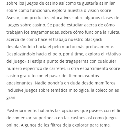
sobre los juegos de casino así­ como te gustaría asimilar
sobre cómo funcionan, explora nuestra división sobre
Asesor, con productos educativos sobre algunos clases de
juegos sobre casino. Se puede estudiar acerca de cómo
trabajan los tragamonedas, sobre cómo funciona la ruleta,
acerca de cómo hace el trabajo nuestro blackjack
desplazándolo hacia el pelo mucho más profusamente.
Desplazándolo hacia el pelo, por último, explora el «Motivo
del juego» si estí¡s a punto de tragaperras con cualquier
número específico de carretes, u otra esparcimiento sobre
casino gratuito con el pasar del tiempo asuntos
apasionantes. Nadie pondrí­a en duda desde mamíferos
inclusive juegos sobre temática mitológica, la colección es
gran.
Posteriormente, hallarás las opciones que posees con el fin
de comenzar su peripecia en las casinos así­ como juegos
online. Algunos de los filtros deja explorar para tema,