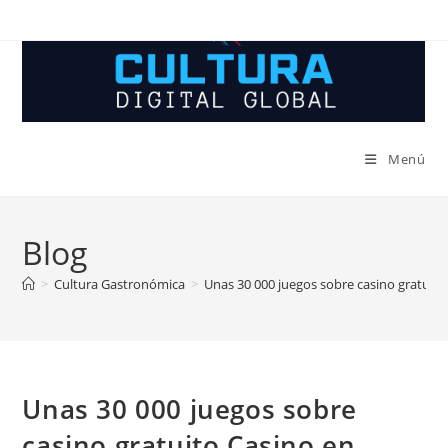
Ir
al
contenido
Menú
Blog
>
Cultura Gastronómica
>
Unas 30 000 juegos sobre casino gratuito
Unas 30 000 juegos sobre
casino gratuito Casino en