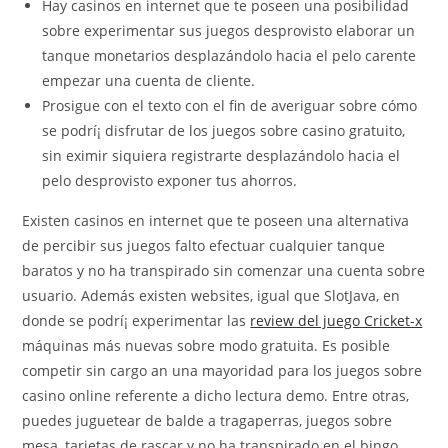
Hay casinos en internet que te poseen una posibilidad
sobre experimentar sus juegos desprovisto elaborar un
tanque monetarios desplazándolo hacia el pelo carente
empezar una cuenta de cliente.
Prosigue con el texto con el fin de averiguar sobre cómo
se podrí¡ disfrutar de los juegos sobre casino gratuito,
sin eximir siquiera registrarte desplazándolo hacia el
pelo desprovisto exponer tus ahorros.
Existen casinos en internet que te poseen una alternativa
de percibir sus juegos falto efectuar cualquier tanque
baratos y no ha transpirado sin comenzar una cuenta sobre
usuario. Además existen websites, igual que SlotJava, en
donde se podrí¡ experimentar las
review del juego Cricket-x
máquinas más nuevas sobre modo gratuita. Es posible
competir sin cargo an una mayoridad para los juegos sobre
casino online referente a dicho lectura demo. Entre otras,
puedes juguetear de balde a tragaperras, juegos sobre
mesa, tarjetas de rascar y no ha transpirado en el bingo.