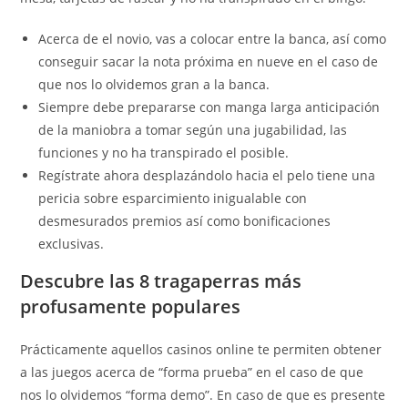
Acerca de el novio, vas a colocar entre la banca, así­ como
conseguir sacar la nota próxima en nueve en el caso de
que nos lo olvidemos gran a la banca.
Siempre debe prepararse con manga larga anticipación
de la maniobra a tomar según una jugabilidad, las
funciones y no ha transpirado el posible.
Regístrate ahora desplazándolo hacia el pelo tiene una
pericia sobre esparcimiento inigualable con
desmesurados premios así­ como bonificaciones
exclusivas.
Descubre las 8 tragaperras más
profusamente populares
Prácticamente aquellos casinos online te permiten obtener
a las juegos acerca de “forma prueba” en el caso de que
nos lo olvidemos “forma demo”. En caso de que es presente