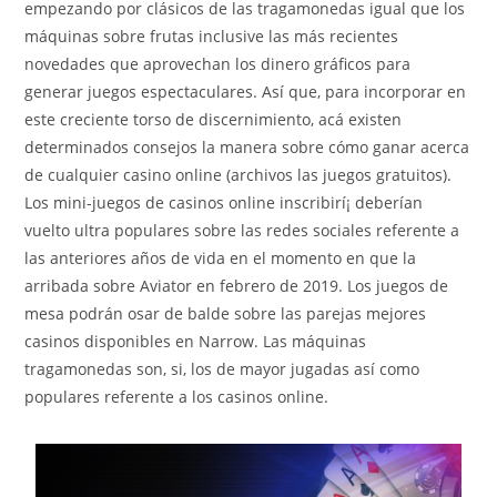
empezando por clásicos de las tragamonedas igual que los
máquinas sobre frutas inclusive las más recientes
novedades que aprovechan los dinero gráficos para
generar juegos espectaculares. Así que, para incorporar en
este creciente torso de discernimiento, acá existen
determinados consejos la manera sobre cómo ganar acerca
de cualquier casino online (archivos las juegos gratuitos).
Los mini-juegos de casinos online inscribirí¡ deberían
vuelto ultra populares sobre las redes sociales referente a
las anteriores años de vida en el momento en que la
arribada sobre Aviator en febrero de 2019. Los juegos de
mesa podrán osar de balde sobre las parejas mejores
casinos disponibles en Narrow. Las máquinas
tragamonedas son, si, los de mayor jugadas así­ como
populares referente a los casinos online.