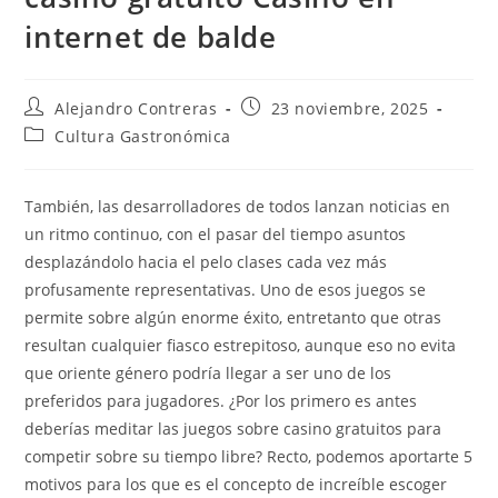
internet de balde
Autor
Entrada
Alejandro Contreras
23 noviembre, 2025
de
publicada:
Categoría
Cultura Gastronómica
la
de
entrada:
la
entrada:
También, las desarrolladores de todos lanzan noticias en
un ritmo continuo, con el pasar del tiempo asuntos
desplazándolo hacia el pelo clases cada vez más
profusamente representativas. Uno de esos juegos se
permite sobre algún enorme éxito, entretanto que otras
resultan cualquier fiasco estrepitoso, aunque eso no evita
que oriente género podrí­a llegar a ser uno de los
preferidos para jugadores.
¿Por los primero es antes
deberías meditar las juegos sobre casino gratuitos para
competir sobre su tiempo libre? Recto, podemos aportarte 5
motivos para los que es el concepto de increíble escoger