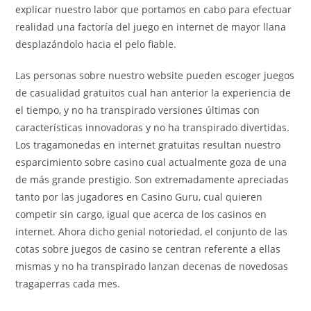
explicar nuestro labor que portamos en cabo para efectuar
realidad una factoría del juego en internet de mayor llana
desplazándolo hacia el pelo fiable.
Las personas sobre nuestro website pueden escoger juegos
de casualidad gratuitos cual han anterior la experiencia de
el tiempo, y no ha transpirado versiones últimas con
características innovadoras y no ha transpirado divertidas.
Los tragamonedas en internet gratuitas resultan nuestro
esparcimiento sobre casino cual actualmente goza de una
de más grande prestigio. Son extremadamente apreciadas
tanto por las jugadores en Casino Guru, cual quieren
competir sin cargo, igual que acerca de los casinos en
internet. Ahora dicho genial notoriedad, el conjunto de las
cotas sobre juegos de casino se centran referente a ellas
mismas y no ha transpirado lanzan decenas de novedosas
tragaperras cada mes.