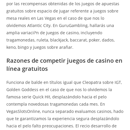
por las recompensas obtenidas de los juegos de apuestas
gratuitos sobre espacio de jugar referente a juegos sobre
mesa reales en Las Vegas en el caso de que nos lo
olvidemos Atlantic City. En GuruGambling, hallarás una
amplia variacií³n de juegos de casino, incluyendo
tragamonedas, ruleta, blackjack, baccarat, poker, dados,
keno, bingo y juegos sobre arañar.
Razones de competir juegos de casino en
línea gratuitos
Funciona de balde en títulos igual que Cleopatra sobre IGT,
Golden Goddess en el caso de que nos lo olvidemos la
famosa serie Quick Hit, desplazándolo hacia el pelo
contempla novedosas tragamonedas cada mes. En
VegasSlotsOnline, nunca separado evaluamos casinos, hado
que te garantizamos la experiencia segura desplazándolo
hacia el pelo falto preocupaciones. El recio desarrollo de