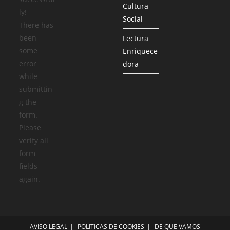
Cultura
ly!
Social
There has
been
Lectura
some
Enriquece
error
dora
while
submittin
g the
form.
Please
verify all
form
fields
again.
AVISO LEGAL
POLITICAS DE COOKIES
DE QUE VAMOS