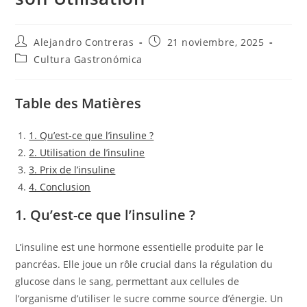
Autor
Entrada
Alejandro Contreras
21 noviembre, 2025
de
publicada:
Categoría
Cultura Gastronómica
la
de
entrada:
la
entrada:
Table des Matières
1. Qu’est-ce que l’insuline ?
2. Utilisation de l’insuline
3. Prix de l’insuline
4. Conclusion
1. Qu’est-ce que l’insuline ?
L’insuline est une hormone essentielle produite par le
pancréas. Elle joue un rôle crucial dans la régulation du
glucose dans le sang, permettant aux cellules de
l’organisme d’utiliser le sucre comme source d’énergie. Un