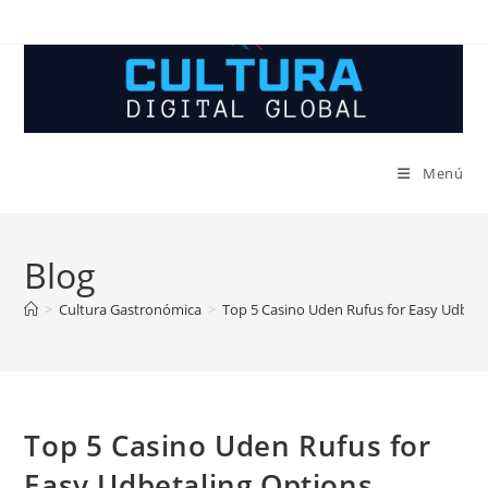
Ir
al
contenido
Menú
Blog
>
Cultura Gastronómica
>
Top 5 Casino Uden Rufus for Easy Udbeta
Top 5 Casino Uden Rufus for
Easy Udbetaling Options