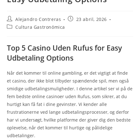
Autor
Entrada
Alejandro Contreras
23 abril, 2026
de
publicada:
Categoría
Cultura Gastronómica
la
de
entrada:
la
entrada:
Top 5 Casino Uden Rufus for Easy
Udbetaling Options
Når det kommer til online gambling, er det vigtigt at finde
et casino, der ikke blot tilbyder spændende spil, men også
smidige udbetalingsmuligheder. I denne artikel ser vi på de
fem bedste online casinoer uden Rufus, som sikrer, at du
hurtigt kan få fat i dine gevinster. Vi kender alle
frustrationerne ved lange udbetalingsprocesser, og derfor
har vi undersøgt, hvilke platforme der giver dig den bedste
oplevelse, når det kommer til hurtige og pålidelige
udbetalinger.