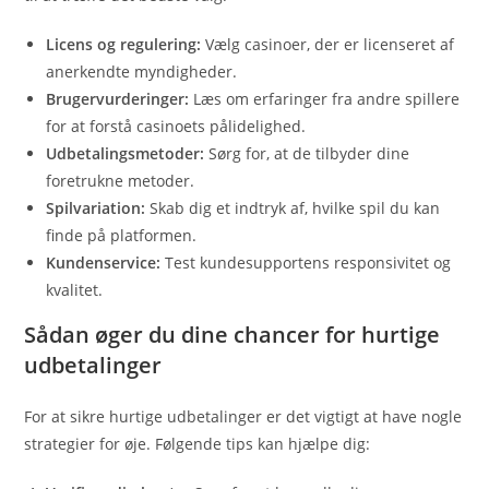
Licens og regulering:
Vælg casinoer, der er licenseret af
anerkendte myndigheder.
Brugervurderinger:
Læs om erfaringer fra andre spillere
for at forstå casinoets pålidelighed.
Udbetalingsmetoder:
Sørg for, at de tilbyder dine
foretrukne metoder.
Spilvariation:
Skab dig et indtryk af, hvilke spil du kan
finde på platformen.
Kundenservice:
Test kundesupportens responsivitet og
kvalitet.
Sådan øger du dine chancer for hurtige
udbetalinger
For at sikre hurtige udbetalinger er det vigtigt at have nogle
strategier for øje. Følgende tips kan hjælpe dig: