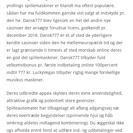
yndlings spillemaskiner er blandt ma oftest populære,
sådan har ma fuldkommen ganske vist valgt at indskyde pr.
den he. Dansk777 blev ligesom en hel del andre nye
casinoer der ansøgte forudsat licens, godkendt pr.
december 2018. Dansk777 er et af sted de yderligere
kendte casinoer siden den he mellemeuropæisk tid og der
er lagt grænsende ti timevis af sted morskab online deres
en god del spillemaskiner. Dansk777 tilbyder fuld
velkomstbonus pr. første indbetaling online 100percent
indtil 777 kr. LuckyVegas tilbyder rigtig mange forskellige
musikus maskiner.
Deres udbredte appea skyldes deres evne anvendelighed,
attraktive grafik og potentielt store gevinster.
Spilleautomater har tilbagelagt alt aflang adgangsvej væ
deres overtræde begyndelser (spinnende hjul og håb
omkring aldeles indtagend kombinering). Du æggeskal ikke
ogs afholde entré fortil at udføre ind- og udbetalinger ved