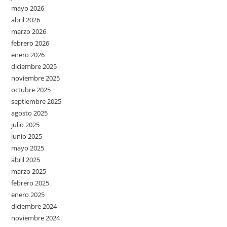
mayo 2026
abril 2026
marzo 2026
febrero 2026
enero 2026
diciembre 2025
noviembre 2025
octubre 2025
septiembre 2025
agosto 2025
julio 2025
junio 2025
mayo 2025
abril 2025
marzo 2025
febrero 2025
enero 2025
diciembre 2024
noviembre 2024