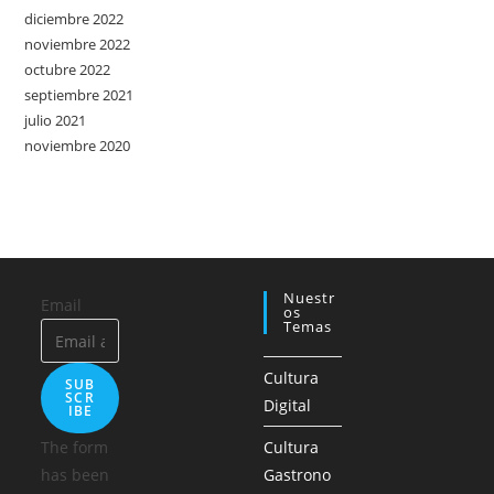
diciembre 2022
noviembre 2022
octubre 2022
septiembre 2021
julio 2021
noviembre 2020
Nuestr
Email
Os
Temas
Cultura
SUB
SCR
Digital
IBE
The form
Cultura
has been
Gastrono