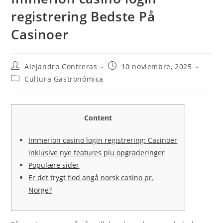
registrering Bedste På
Casinoer
Autor
Entrada
Alejandro Contreras
10 noviembre, 2025
de
publicada:
Categoría
Cultura Gastronómica
la
de
entrada:
la
entrada:
Content
Immerion casino login registrering: Casinoer
inklusive nye features plu opgraderinger
Populære sider
Er det trygt flod angå norsk casino pr.
Norge?