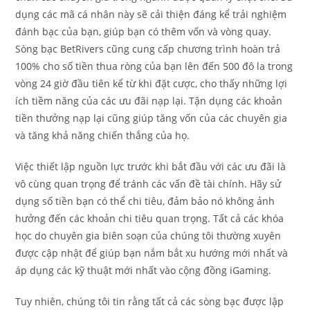
dụng các mã cá nhân này sẽ cải thiện đáng kể trải nghiệm
đánh bạc của bạn, giúp bạn có thêm vốn và vòng quay.
Sòng bạc BetRivers cũng cung cấp chương trình hoàn trả
100% cho số tiền thua ròng của bạn lên đến 500 đô la trong
vòng 24 giờ đầu tiên kể từ khi đặt cược, cho thấy những lợi
ích tiềm năng của các ưu đãi nạp lại. Tận dụng các khoản
tiền thưởng nạp lại cũng giúp tăng vốn của các chuyên gia
và tăng khả năng chiến thắng của họ.
Việc thiết lập nguồn lực trước khi bắt đầu với các ưu đãi là
vô cùng quan trọng để tránh các vấn đề tài chính. Hãy sử
dụng số tiền bạn có thể chi tiêu, đảm bảo nó không ảnh
hưởng đến các khoản chi tiêu quan trọng. Tất cả các khóa
học do chuyên gia biên soạn của chúng tôi thường xuyên
được cập nhật để giúp bạn nắm bắt xu hướng mới nhất và
áp dụng các kỹ thuật mới nhất vào cộng đồng iGaming.
Tuy nhiên, chúng tôi tin rằng tất cả các sòng bạc được lập