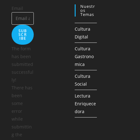
Nuestr
Email
Os
Temas
Cultura
SUB
SCR
Digital
IBE
The form
Cultura
has been
Gastrono
submitted
mica
successful
Cultura
ly!
Social
There has
been
Lectura
some
Enriquece
error
dora
while
submittin
g the