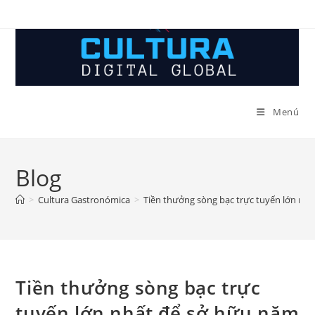
Ir
al
contenido
Menú
Blog
>
Cultura Gastronómica
>
Tiền thưởng sòng bạc trực tuyến lớn nh
Tiền thưởng sòng bạc trực
tuyến lớn nhất để sở hữu năm