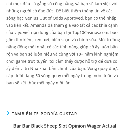
chỉ mục đều cố gắng và công bằng, và bạn sẽ làm việc với
những người có đạo đức. Để biết thêm thông tin về các
sòng bạc Genius Out of Odds Approved, bạn có thể nhấp
vào liên kết. Amanda đã tham gia vào tất cả các khía cạnh
của việc viết nội dung của bạn tại Top10Casinos.com, bao
gồm tìm kiếm, xem xét, biên soạn và chỉnh sửa. Môi trường
năng động mới nhất có các tính năng giúp cô ấy luôn bận
rộn và bạn sẽ luôn hiểu và cùng với 18+ năm kinh nghiệm
chơi game trực tuyến, tôi cảm thấy được hỗ trợ để đưa cô
ấy đến vị trí Nhà xuất bản chính của bạn. Vòng quay được
cấp dưới dạng 50 vòng quay mỗi ngày trong mười tuần và
bạn sẽ kết thúc mỗi ngày một lần.
TAMBIÉN TE PODRÍA GUSTAR
Bar Bar Black Sheep Slot Opinion Wager Actual