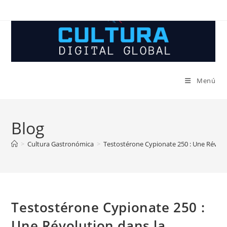
Ir
al
contenido
Menú
Blog
>
Cultura Gastronómica
>
Testostérone Cypionate 250 : Une Révolu
Testostérone Cypionate 250 :
Une Révolution dans la