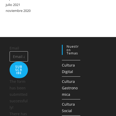
julio 2021
noviembre 2020
Nuestr
Email
Os
Temas
Cultura
SUB
SCR
Digital
IBE
The form
Cultura
has been
Gastrono
submitted
mica
successful
Cultura
ly!
Social
There has