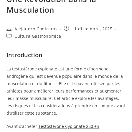
Musculation
Autor
Entrada
Alejandro Contreras
11 diciembre, 2025
de
publicada:
Categoría
Cultura Gastronómica
la
de
entrada:
la
entrada:
Introduction
La testostérone cypionate est une forme d’hormone
androgène qui est devenue populaire dans le monde de la
musculation et du fitness. Elle est souvent utilisée par les
athlètes pour améliorer leurs performances et augmenter
leur masse musculaire. Cet article explore les avantages,
les risques et les considérations à prendre en compte avant
d’utiliser cette substance.
Avant d’acheter
Testosterone Cypionate 250 en