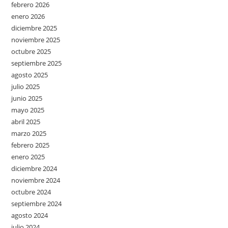
febrero 2026
enero 2026
diciembre 2025
noviembre 2025
octubre 2025
septiembre 2025
agosto 2025
julio 2025
junio 2025
mayo 2025
abril 2025
marzo 2025
febrero 2025
enero 2025
diciembre 2024
noviembre 2024
octubre 2024
septiembre 2024
agosto 2024
julio 2024