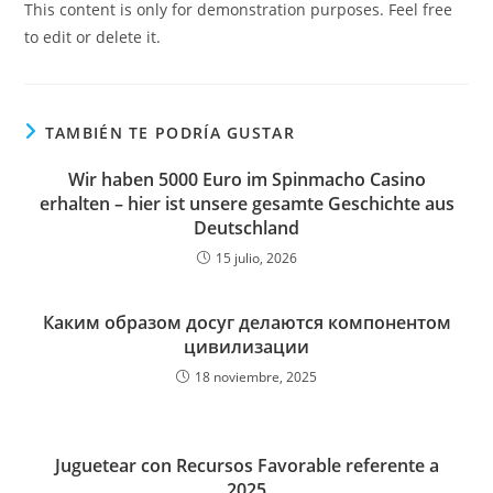
This content is only for demonstration purposes. Feel free
to edit or delete it.
TAMBIÉN TE PODRÍA GUSTAR
Wir haben 5000 Euro im Spinmacho Casino
erhalten – hier ist unsere gesamte Geschichte aus
Deutschland
15 julio, 2026
Каким образом досуг делаются компонентом
цивилизации
18 noviembre, 2025
Juguetear con Recursos Favorable referente a
2025