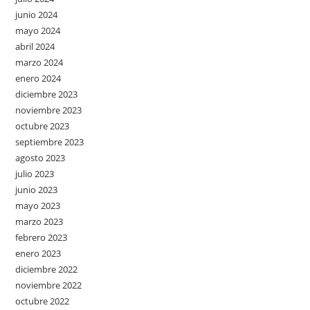
junio 2024
mayo 2024
abril 2024
marzo 2024
enero 2024
diciembre 2023
noviembre 2023
octubre 2023
septiembre 2023
agosto 2023
julio 2023
junio 2023
mayo 2023
marzo 2023
febrero 2023
enero 2023
diciembre 2022
noviembre 2022
octubre 2022