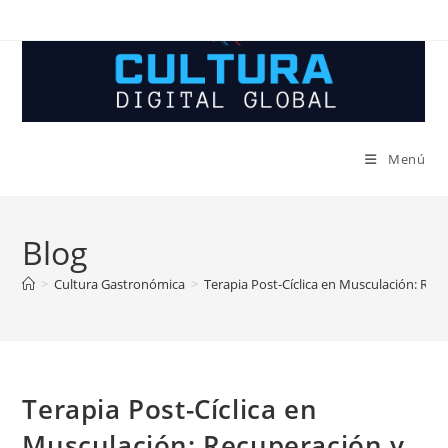
Ir
al
contenido
Menú
Blog
>
Cultura Gastronómica
>
Terapia Post-Cíclica en Musculación: Re
Terapia Post-Cíclica en
Musculación: Recuperación y