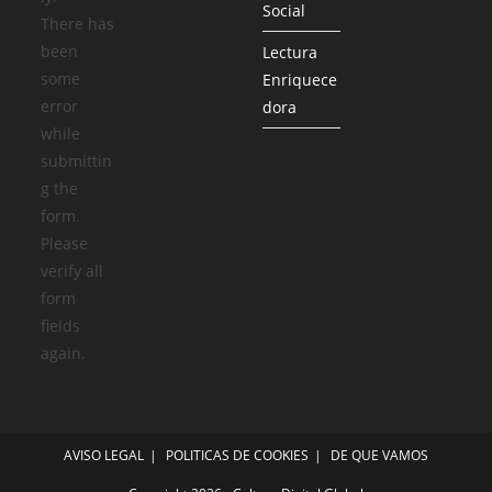
Social
There has
been
Lectura
some
Enriquece
error
dora
while
submittin
g the
form.
Please
verify all
form
fields
again.
AVISO LEGAL
POLITICAS DE COOKIES
DE QUE VAMOS