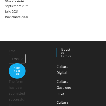
octubre 2022
septiembre 2021
julio 2021
noviembre 2020
Nuestr
Email
Os
Temas
Cultura
SUB
SCR
Digital
IBE
The form
Cultura
has been
Gastrono
submitted
mica
successful
Cultura
ly!