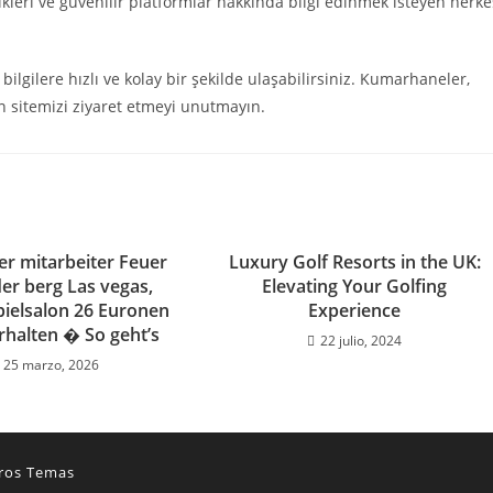
leri ve güvenilir platformlar hakkında bilgi edinmek isteyen herke
ilgilere hızlı ve kolay bir şekilde ulaşabilirsiniz. Kumarhaneler,
n sitemizi ziyaret etmeyi unutmayın.
ller mitarbeiter Feuer
Luxury Golf Resorts in the UK:
er berg Las vegas,
Elevating Your Golfing
ielsalon 26 Euronen
Experience
rhalten � So geht’s
22 julio, 2024
25 marzo, 2026
ros Temas