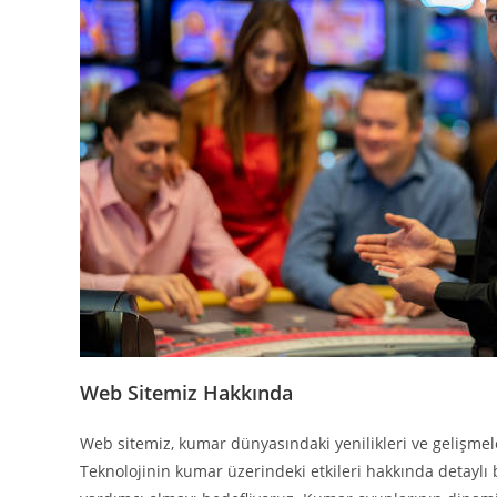
Web Sitemiz Hakkında
Web sitemiz, kumar dünyasındaki yenilikleri ve gelişmele
Teknolojinin kumar üzerindeki etkileri hakkında detaylı b