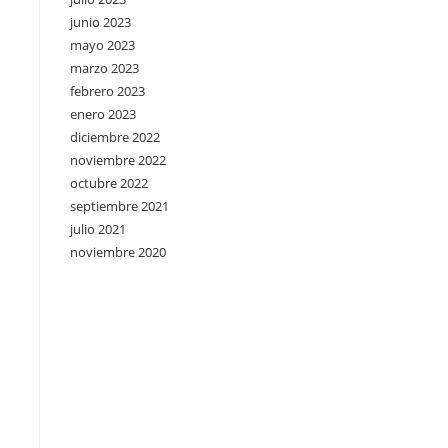
junio 2023
mayo 2023
marzo 2023
febrero 2023
enero 2023
diciembre 2022
noviembre 2022
octubre 2022
septiembre 2021
julio 2021
noviembre 2020