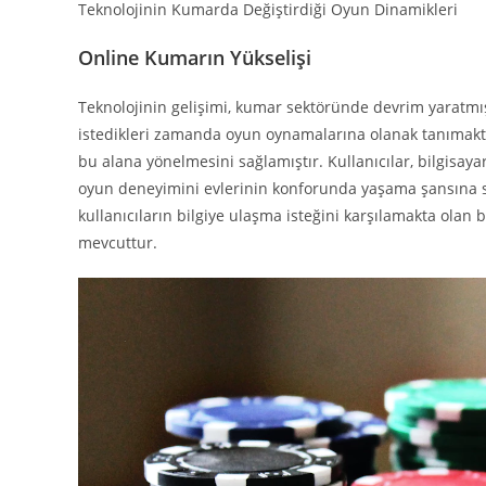
entrada:
entr
Teknolojinin Kumarda Değiştirdiği Oyun Dinamikleri
Online Kumarın Yükselişi
Teknolojinin gelişimi, kumar sektöründe devrim yaratmışt
istedikleri zamanda oyun oynamalarına olanak tanımaktadı
bu alana yönelmesini sağlamıştır. Kullanıcılar, bilgisaya
oyun deneyimini evlerinin konforunda yaşama şansına sa
kullanıcıların bilgiye ulaşma isteğini karşılamakta olan
mevcuttur.