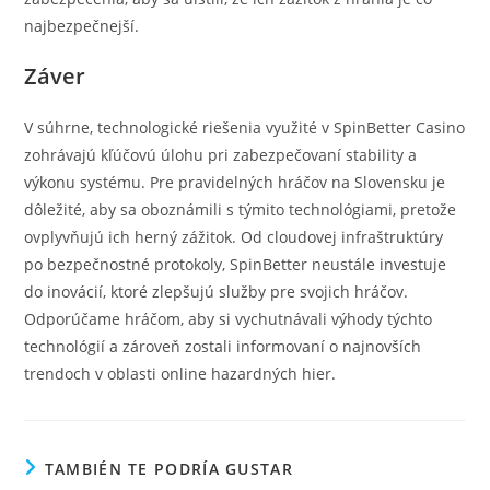
najbezpečnejší.
Záver
V súhrne, technologické riešenia využité v SpinBetter Casino
zohrávajú kľúčovú úlohu pri zabezpečovaní stability a
výkonu systému. Pre pravidelných hráčov na Slovensku je
dôležité, aby sa oboznámili s týmito technológiami, pretože
ovplyvňujú ich herný zážitok. Od cloudovej infraštruktúry
po bezpečnostné protokoly, SpinBetter neustále investuje
do inovácií, ktoré zlepšujú služby pre svojich hráčov.
Odporúčame hráčom, aby si vychutnávali výhody týchto
technológií a zároveň zostali informovaní o najnovších
trendoch v oblasti online hazardných hier.
TAMBIÉN TE PODRÍA GUSTAR