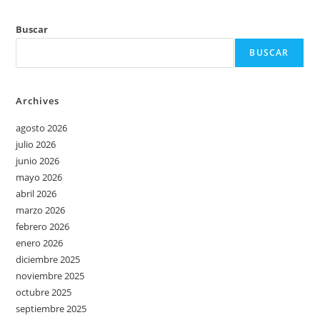
Buscar
BUSCAR
Archives
agosto 2026
julio 2026
junio 2026
mayo 2026
abril 2026
marzo 2026
febrero 2026
enero 2026
diciembre 2025
noviembre 2025
octubre 2025
septiembre 2025