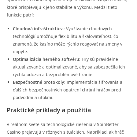
ktoré prispievajú k jeho stabilite a výkonu. Medzi tieto
funkcie patrí:
Cloudová infraštruktúra:
Využívanie cloudových
technológií umožňuje flexibilitu a škálovateľnosť, čo
znamená, že kasíno môže rýchlo reagovať na zmeny v
dopyte.
Optimalizácia herného softvéru:
Hry sú pravidelne
aktualizované a optimalizované, aby sa zabezpečila ich
rýchla odozva a bezproblémové hranie.
Bezpečnostné protokoly:
Implementácia šifrovania a
ďalších bezpečnostných opatrení chráni hráčov pred
podvodmi a útokmi.
Praktické príklady a použitia
V reálnom svete sa technologické riešenia v SpinBetter
Casino prejavujú v rôznych situáciách. Napríklad, ak hráč