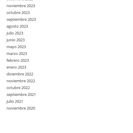
noviembre 2023
octubre 2023
septiembre 2023
agosto 2023
julio 2023
junio 2023
mayo 2023
marzo 2023
febrero 2023
enero 2023
diciembre 2022
noviembre 2022
octubre 2022
septiembre 2021
julio 2021
noviembre 2020