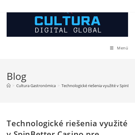
Ir
al
contenido
Menú
Blog
>
Cultura Gastronómica
>
Technologické riešenia využité v SpinBet
Technologické riešenia využité
v SpinBetter Casino pre