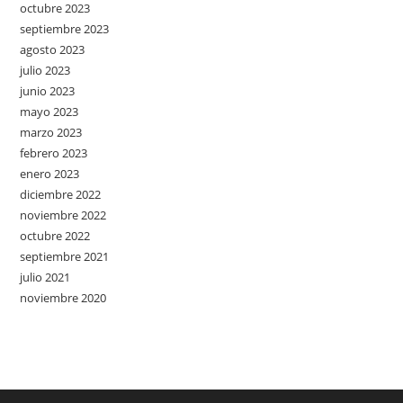
octubre 2023
septiembre 2023
agosto 2023
julio 2023
junio 2023
mayo 2023
marzo 2023
febrero 2023
enero 2023
diciembre 2022
noviembre 2022
octubre 2022
septiembre 2021
julio 2021
noviembre 2020