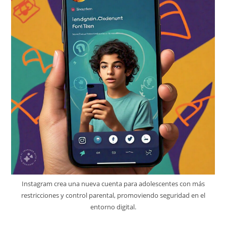
Instagram crea una nueva cuenta para adolescentes con más
restricciones y control parental, promoviendo seguridad en el
entorno digital.