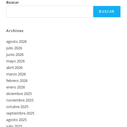
Buscar
BUSCAR
Archives
agosto 2026
julio 2026
junio 2026
mayo 2026
abril 2026
marzo 2026
febrero 2026
enero 2026
diciembre 2025
noviembre 2025
octubre 2025
septiembre 2025
agosto 2025
julio 2025