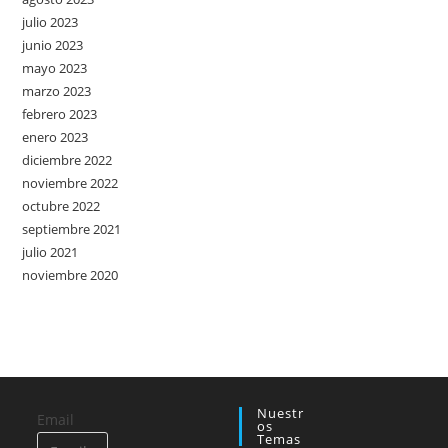
julio 2023
junio 2023
mayo 2023
marzo 2023
febrero 2023
enero 2023
diciembre 2022
noviembre 2022
octubre 2022
septiembre 2021
julio 2021
noviembre 2020
Nuestr
Email
Os
Temas