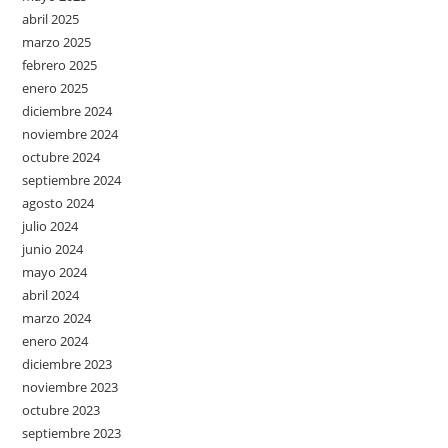
abril 2025
marzo 2025
febrero 2025
enero 2025
diciembre 2024
noviembre 2024
octubre 2024
septiembre 2024
agosto 2024
julio 2024
junio 2024
mayo 2024
abril 2024
marzo 2024
enero 2024
diciembre 2023
noviembre 2023
octubre 2023
septiembre 2023