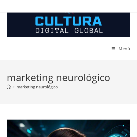
Ir
al
contenido
Menú
marketing neurológico
>
marketing neurológico