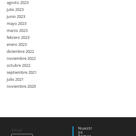
agosto 2023
julio 2023
junio 2023
mayo 2023
marzo 2023
febrero 2023
enero 2023
diciembre 2022
noviembre 2022
octubre 2022
septiembre 2021
julio 2021
noviembre 2020
Nuestr
Email
Os
Temas