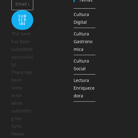
Cultura
SUB
SCR
Digital
IBE
The form
Cultura
has been
Gastrono
submitted
mica
successful
Cultura
ly!
Social
There has
been
Lectura
some
Enriquece
error
dora
while
submittin
g the
form.
Please